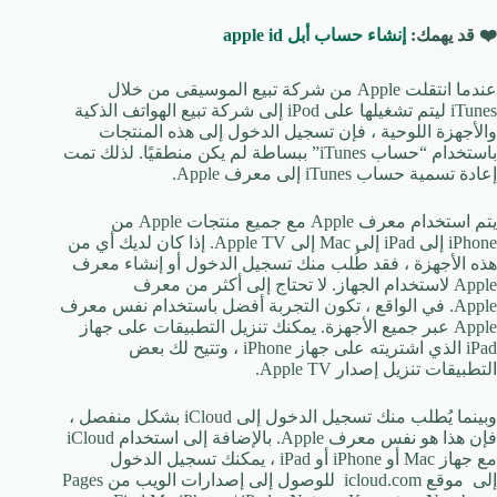
❤️ قد يهمك:
إنشاء حساب أبل apple id
عندما انتقلت Apple من شركة تبيع الموسيقى من خلال
iTunes ليتم تشغيلها على iPod إلى شركة تبيع الهواتف الذكية
والأجهزة اللوحية ، فإن تسجيل الدخول إلى هذه المنتجات
باستخدام “حساب iTunes” ببساطة لم يكن منطقيًا. لذلك تمت
إعادة تسمية حساب iTunes إلى معرف Apple.
يتم استخدام معرف Apple مع جميع منتجات Apple من
iPhone إلى iPad إلى Mac إلى Apple TV. إذا كان لديك أي من
هذه الأجهزة ، فقد طُلب منك تسجيل الدخول أو إنشاء معرف
Apple لاستخدام الجهاز. لا تحتاج إلى أكثر من معرف
Apple. في الواقع ، تكون التجربة أفضل باستخدام نفس معرف
Apple عبر جميع الأجهزة. يمكنك تنزيل التطبيقات على جهاز
iPad الذي اشتريته على جهاز iPhone ، وتتيح لك بعض
التطبيقات تنزيل إصدار Apple TV.
وبينما يُطلب منك تسجيل الدخول إلى iCloud بشكل منفصل ،
فإن هذا هو نفس معرف Apple. بالإضافة إلى استخدام iCloud
مع جهاز Mac أو iPhone أو iPad ، يمكنك تسجيل الدخول
إلى موقع icloud.com للوصول إلى إصدارات الويب من Pages