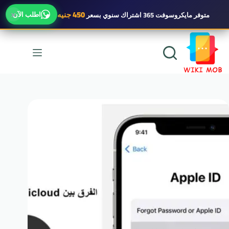
×
450 جنيه
اطلب الآن
متوفر
مايكروسوفت 365 اشتراك سنوي
بسعر
لتجاوز
لى
لمحتوى