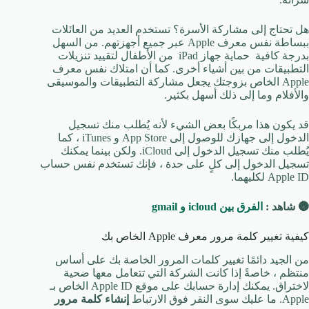
هل تحتاج إلى مشاركة الأسرة؟ تستخدم العديد من العائلات
ببساطة نفس معرف Apple عبر جميع أجهزتهم. من السهل
بدرجة كافية حماية جهاز iPad من الأطفال لتقييد تنزيلات
التطبيقات من بين أشياء أخرى. كما أن امتلاك نفس معرف
Apple الخاص بزوجتك يجعل مشاركة التطبيقات والموسيقى
والأفلام وما إلى ذلك أسهل بكثير.
قد يكون هذا مربكًا بعض الشيء لأنه يُطلب منك تسجيل
الدخول إلى جهازك للوصول إلى App Store و iTunes ، كما
يُطلب منك تسجيل الدخول إلى iCloud. ولكن بينما يمكنك
تسجيل الدخول إلى كلٍ على حدة ، فإنك تستخدم نفس حساب
Apple ID لكليهما.
🌚 شاهد :
الفرق بين icloud و gmail
كيفية تغيير كلمة مرور معرف Apple الخاص بك
من الجيد دائمًا تغيير كلمات المرور الخاصة بك على أساس
منتظم ، خاصةً إذا كانت الشركة التي تتعامل معها ضحية
لاختراق. يمكنك إدارة حسابك على موقع Apple ID الخاص بـ
Apple. ما عليك سوى النقر فوق الارتباط
إنشاء كلمة مرور