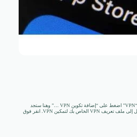
لا يوجد تطبيق أو VPN: افتح “الإعدادات” وانتقل لأسفل إلى “عام” حدد “VPN” اضغط على “إضافة تكوين VPN …” وهنا ستجد
تفاصيل مزود VPN الخاص بك. احفظ إعداداتك بعد النقر فوق “تم”. انتقل إلى ملف تعريف VPN الخاص بك لتمكين VPN. انقر فوق