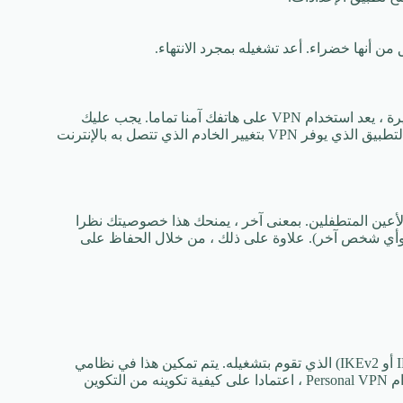
هل تعمل شبكات VPN بشكل آمن للاستخدام على الهاتف؟ كإجابة قصيرة ، يعد استخدام VPN على هاتفك آمنا تماما. يجب عليك
اختيار تطبيق جدير بالثقة ، طالما أن هذا التطبيق ليس ضارا. يسمح لك التطبيق الذي يوفر VPN بتغيير الخادم الذي تتصل به بالإنترنت
ا يتعرض لأعين المتطفلين. بمعنى آخر ، يمنحك هذا خصوصيتك نظرا
 (وأي شخص آخر). علاوة على ذلك ، من خلال الحفاظ على
يمكنك تخصيص تكوين VPN في تطبيقك بناء على بروتوكول VPN (IPsec أو IKEv2) الذي تقوم بتشغيله. يتم تمكين هذا في نظامي
التشغيل macOS و iOS. يجب أن تكون قادرا على الاتصال بنجاح باستخدام Personal VPN ، اعتمادا على كيفية تكوينه من التكوين