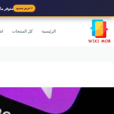
متوفر
مايك
⚡ عرض محدود
لتجاوز
لى
لمحتوى
الرئيسية
كل المنتجات
اش