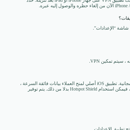
يجب إعداد مزود VPN قبل أن تتمكن من الوصول إلى الإنترنت. قم بتثبيت تطبيق VPN على جهاز iPhone أو iPad بعد تنزيله. حدد
سواء كنت تستخدم جهاز iPhone أو iPad ، فإليك أفضل شبكات VPN المجانية. تطبيق iOS أصلي لمنح العملاء بيانات فائقة السرعة ،
منصة أمان قوية. إذا لم يكن جهاز الكمبيوتر الخاص بك مثبتا عليه VPN ، فيمكن استخدام Hotspot Shield بدلا من ذلك. يتم توفير