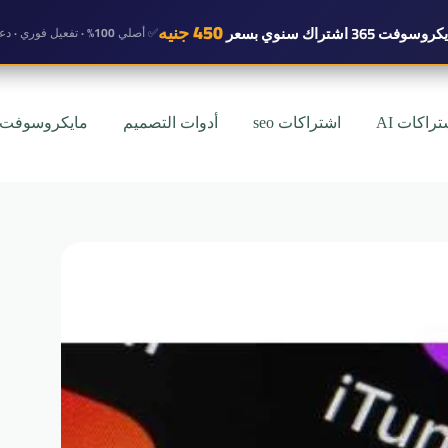
450 جنيه
روسوفت 365 اشتراك سنوي
بسعر
✅ أصلي 100% · تفعيل فوري · دعم واتساب
تراكات AI
اشتراكات seo
أدوات التصميم
مايكروسوفت