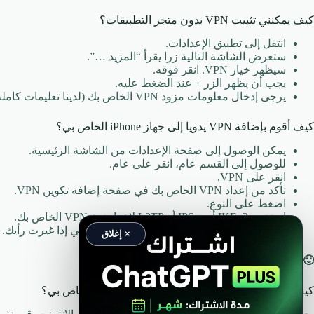
كيف يمكنني تثبيت VPN بدون متجر التطبيقات؟
انتقل إلى تطبيق الإعدادات.
ستعرض الشاشة التالية زرا يقرأ “المزيد …”.
سيظهر خيار VPN. انقر فوقه.
يجب أن يظهر الزر + عند الضغط عليه.
يرجى إدخال معلومات مزود VPN الخاص بك (لدينا تعليمات كاملة ل ExpressVPN و CyberGhost و PrivateVPN).
كيف أقوم بإضافة VPN يدويا إلى جهاز iPhone الخاص بي؟
يمكن الوصول إلى صفحة الإعدادات من الشاشة الرئيسية.
للوصول إلى القسم عام، انقر على عام.
انقر على VPN.
تأكد من إعداد VPN الخاص بك في صفحة إضافة تكوين VPN.
اضغط على النوع.
استخدم IKEv2 أو IPSec أو L2TP لإعداد نوع VPN الخاص بك.
سيتيح لك خيار الإلغاء العودة إلى اختيارك الأصلي إذا غيرت رأيك.
× إغلاق
🙂 اقرأ ايصا:
ماهو VPN وكيف يعمل
كيف يمكنني تنزيل تطبيق VPN على جهاز iPhone الخاص بي؟