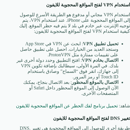
استخدام
VPN
لفتح المواقع المحجوبة للايفون
استخدام VPN مجاني أو مدفوع هو الطريقة الأسرع للوصول
إلى المواقع المحجوبة على iPhone. عند استخدام VPN، يتم
توجيه الإنترنت عبر خادم في بلد لا يتم فيه حظر الموقع. إليك
كيفية استخدام VPN لفتح المواقع المحجوبة للايفون:
تحميل تطبيق
VPN
: ابحث عن VPN في App Store
وستجد العديد من الخيارات. احصل على تطبيق حاصل
على تقييمات ممتازة مثل ProtonVPN.
الاتصال بخادم
VPN
: افتح التطبيق وحدد دولة أخرى غير
بلدك. في المرة الأولى، سيطالبك بإضافة تكوين VPN
إلى جهازك، انقر فوق “السماح” وصادق باستخدام
Touch ID أو رمز المرور.
الاتصال بالموقع المحظور
: بعد الاتصال بنجاح، يمكنك
الآن الوصول إلى الموقع المحظور داخل Safari أو
المتصفحات الأخرى.
شاهد:
تحميل برنامج لفك الحظر عن المواقع المحجوبة للايفون
تغيير
DNS
لفتح المواقع المحجوبة للايفون
طريقة أخرى للوصول إلى المواقع المحجوبة هي تغيير DNS.