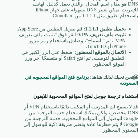
DNS هو نظام اسم المجال، والذي يعمل كدليل الهاتف
للإنترنت. يمكن تغيير DNS بسهولة على جهاز iPhone
باستخدام تطبيق مثل 1.1.1.1 من Cloudflare:
تحميل تطبيق 1.1.1.1
: قم بتنزيل التطبيق من App Store.
تثبيت ملف تعريف
VPN
: انقر فوق “تثبيت ملف تعريف
VPN”، ثم “السماح”، وصادق باستخدام رمز مرور
iPhone أو Touch ID.
الاتصال بالموقع المحظور
: اضغط على الزر الكبير في
التطبيق لتوصيله، ثم افتح Safari أو متصفحًا آخر وزر
الموقع المحظور.
🤗
نحن نحبك لذلك شاهد
:
برنامج فتح المواقع المحجوبه في
السعوديه
استخدام ترجمة جوجل لفتح المواقع المحجوبة للايفون
قد لا تسمح لك المدرسة أو المكتب دائمًا باستخدام VPN أو
DNS مخصص، ولكن يمكنك استخدام خدمة الترجمة من
Google للوصول إلى المواقع المحجوبة. خدمة الترجمة من
Google لا يتم حظرها عادة وتعتبر طريقة ذكية للوصول إلى
المحتوى المحظور: