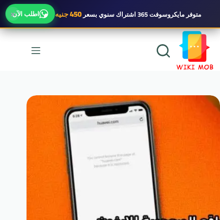
×
450 جنيه
اطلب الآن
متوفر
مايكروسوفت 365 اشتراك سنوي
بسعر
لتجاوز
لى
لمحتوى