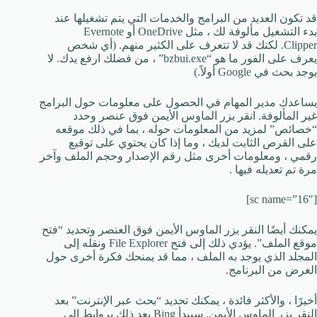
قد تكون العديد من البرامج والخدمات التي يتم تشغيلها عند
بدء التشغيل مألوفة لك ، مثل OneDrive أو Evernote
Clipper. لكنك قد لا تتعرف على الكثير منهم. (أي شخص
يعرف على الفور ما هو “bzbui.exe” ، من فضلك ارفع يدك. لا
يوجد بحث في Google أولاً.)
يساعدك مدير المهام في الحصول على معلومات حول البرامج
غير المألوفة. انقر بزر الماوس الأيمن فوق عنصر وحدد
“خصائص” لمزيد من المعلومات حوله ، بما في ذلك موقعه
على القرص الثابت لديك ، وما إذا كان يحتوي على توقيع
رقمي ، ومعلومات أخرى مثل رقم الإصدار وحجم الملف وآخر
مرة تم تعديله فيها .
[sc name=”16″]
يمكنك أيضًا النقر بزر الماوس الأيمن فوق العنصر وتحديد “فتح
موقع الملف”. يؤدي ذلك إلى فتح File Explorer ونقله إلى
المجلد الذي يوجد به الملف ، مما قد يمنحك فكرة أخرى حول
الغرض من البرنامج.
أخيرًا ، والأكثر فائدة ، يمكنك تحديد “بحث عبر الإنترنت” بعد
النقر بزر الماوس الأيمن. سيبدأ Bing بعد ذلك بروابط إلى