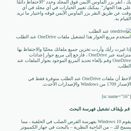
بك ، انقر بزر الماوس الأيمن فوق المجلد وحدد “الاحتفاظ دائمًا
على هذا الجهاز”. يمكنك تغيير الخيارات في أي مجلد في أي
وقت عن طريق النقر بزر الماوس الأيمن فوقه واختيار ما تريد
القيام به.
استخدم مربع الحوار هذا لتشغيل ملفات OneDrive عند الطلب
إذا غيرت رأيك وأردت تخزين جميع ملفاتك محليًا والاحتفاظ بها
متزامنة عبر OneDrive ، فارجع إلى مربع حوار إعدادات
OneDrive وقم بإلغاء تحديد المربع الموجود بجوار الملفات عند
الطلب.
لاحظ أن ملفات OneDrive عند الطلب متوفرة فقط في
الإصدار 1709 من Windows والإصدارات الأحدث.
[sc name=”16″]
قم بإيقاف تشغيل فهرسة البحث
يقوم Windows 10 بفهرسة القرص الصلب في الخلفية ، مما
يسمح لك – من الناحية النظرية – بالبحث في جهاز الكمبيوتر