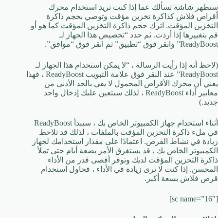
ستظهر شاشة تسألك عما إذا كنت تريد استخدام محرك
أقراص فلاش كذاكرة تخزين مؤقت وتوصي بحجم ذاكرة
التخزين المؤقت. اترك حجم ذاكرة التخزين المؤقت كما هو أو
قم بتغييرها إذا أردت. ثم حدد “تخصيص هذا الجهاز لـ
ReadyBoost” وانقر فوق “تطبيق” ثم انقر فوق “موافق”.
(لاحظ أنه إذا رأيت الرسالة ، “لا يمكن استخدام هذا الجهاز لـ
ReadyBoost” عند النقر فوق علامة التبويب ReadyBoost ، فهذا
يعني أن محرك الأقراص المحمول لا يفي بالحد الأدنى من
معايير أداء ReadyBoost ، لذلك سيتعين عليك إدخال واحد
جديد.)
أثناء استخدام جهاز الكمبيوتر الخاص بك ، سيبدأ ReadyBoost
في ملء ذاكرة التخزين المؤقت بالملفات ، لذلك قد تلاحظ
زيادة في نشاط القرص. اعتمادًا على مقدار استخدامك لجهاز
الكمبيوتر الخاص بك ، قد يستغرق الأمر بضعة أيام حتى تملأ
ذاكرة التخزين المؤقت لديك وتوفر أقصى قدر من الأداء
المحسن. إذا كنت لا ترى زيادة في الأداء ، فحاول استخدام
قرص فلاش بسعة أكبر.
[sc name=”16″]