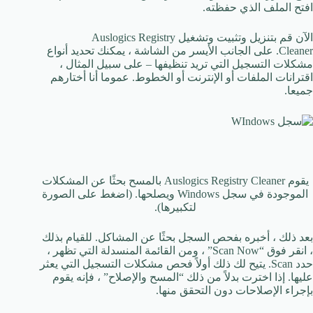
افتح الملف الذي حفظته.
الآن قم بتنزيل وتثبيت وتشغيل Auslogics Registry
Cleaner. على الجانب الأيسر من الشاشة ، يمكنك تحديد أنواع
مشكلات التسجيل التي تريد تنظيفها – على سبيل المثال ،
اقترانات الملفات أو الإنترنت أو الخطوط. عموما أنا أختارهم
جميعا.
يقوم Auslogics Registry Cleaner بالمسح بحثًا عن المشكلات
الموجودة في سجل Windows ويصلحها. (اضغط على الصورة
لتكبيرها).
بعد ذلك ، أخبره بفحص السجل بحثًا عن المشاكل. للقيام بذلك
، انقر فوق “Scan Now” ، ومن القائمة المنسدلة التي تظهر ،
حدد Scan. يتيح لك ذلك أولاً فحص مشكلات التسجيل التي يعثر
عليها. إذا اخترت بدلاً من ذلك “المسح والإصلاح” ، فإنه يقوم
بإجراء الإصلاحات دون التحقق منها.