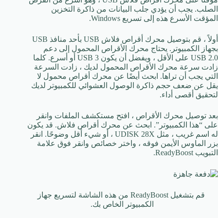
الصلب. يجب أن يؤدي جلب البيانات من ذاكرة التخزين
المؤقت الأسرع هذه إلى تسريع Windows.
أولاً ، قم بتوصيل محرك أقراص فلاش USB بأحد منافذ USB
بجهاز الكمبيوتر. يحتاج محرك الأقراص المحمول إلى دعم
USB 2.0 على الأقل ، ويفضل أن يكون USB 3 أو أسرع. كلما
زادت سرعة محرك الأقراص المحمول لديك ، زادت السرعة
التي يجب أن تراها. ابحث أيضًا عن محرك أقراص محمول لا
يقل عن ضعف حجم ذاكرة الوصول العشوائي للكمبيوتر لديك
لتحقيق أقصى أداء.
بعد توصيل محرك الأقراص ، افتح مستكشف الملفات وانقر
على “هذا الكمبيوتر”. ابحث عن محرك أقراص فلاش. قد يكون
له اسم غريب ، مثل UDISK 28X ، أو شيء أقل وضوحًا. انقر
بزر الماوس الأيمن فوقه ، واختر خصائص وانقر فوق علامة
التبويب ReadyBoost.
قم بتشغيل ReadyBoost من هذه الشاشة لتسريع جهاز
الكمبيوتر الخاص بك.