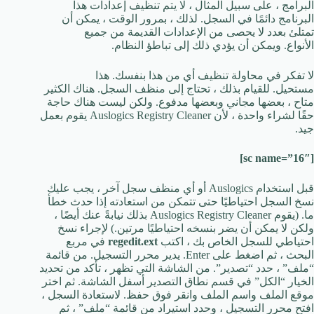
البرامج ، على سبيل المثال ، لا يتم تنظيف إعدادات هذا
البرنامج دائمًا في السجل. لذلك ، بمرور الوقت ، يمكن أن
تمتلئ بعدد لا يحصى من الإعدادات القديمة من جميع
الأنواع. ويمكن أن يؤدي ذلك إلى تباطؤ النظام.
لا تفكر في محاولة تنظيف أي من هذا بنفسك. هذا
مستحيل. للقيام بذلك ، تحتاج إلى منظف السجل. هناك الكثير
متاح ، بعضها مجاني وبعضها مدفوع. ولكن ليست هناك حاجة
حقًا لشراء واحدة ، لأن Auslogics Registry Cleaner يقوم بعمل
جيد.
[sc name=”16″]
قبل استخدام Auslogics أو أي منظف سجل آخر ، يجب عليك
نسخ السجل احتياطيًا حتى تتمكن من استعادته إذا حدث خطأ
ما. (يقوم Auslogics Registry Cleaner بذلك نيابةً عنك أيضًا ،
ولكن لا يمكن أن يضر بنسخه احتياطيًا مرتين.) لإجراء نسخ
احتياطي للسجل الخاص بك ، اكتب
regedit.ext
في مربع
البحث ، ثم اضغط على Enter. يدير محرر التسجيل. من قائمة
“ملف” ، حدد “تصدير”. من الشاشة التي تظهر ، تأكد من تحديد
الخيار “الكل” في قسم نطاق التصدير أسفل الشاشة. ثم اختر
موقع الملف واسم الملف وانقر فوق حفظ. لاستعادة السجل ،
افتح محرر التسجيل ، وحدد استيراد من قائمة “ملف” ، ثم