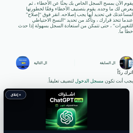
يقوم الآن بمسح السجل الخاص بك بحثًا عن الأخطاء ، ثم
يعرض لك ما وجده. يقوم بتصنيف الأخطاء وفقًا لخطورتها
لمساعدتك في تحديد أيها يجب إصلاحه.
انقر فوق “إصلاح”
عندما تتخذ قرارك ، وتأكد من تحديد “النسخ الاحتياطي
للتغييرات” ، حتى تتمكن من استعادة السجل بسهولة إذا حدث
خطأ ما.
ال
السابقة
ال
التالية
اترك ردّاً
يجب أنت تكون
مسجل الدخول
لتضيف تعليقاً.
× إغلاق