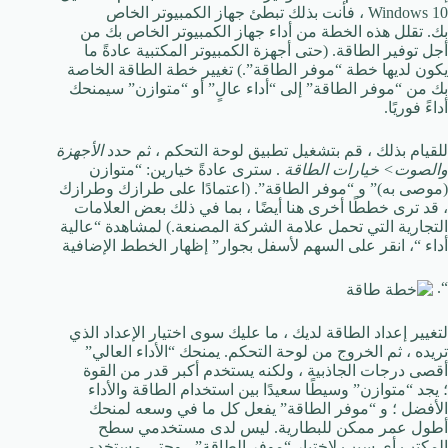
Windows 10 ، فأنت بذلك تبطئ جهاز الكمبيوتر الخاص
بك. تقلل هذه الخطة من أداء جهاز الكمبيوتر الخاص بك من
أجل توفير الطاقة.
(حتى أجهزة الكمبيوتر المكتبية عادةً ما
يكون لديها خطة “موفر الطاقة”.) تغيير خطة الطاقة الخاصة
بك من “موفر الطاقة” إلى “أداء عالٍ” أو “متوازن” سيمنحك
أداءً فوريًا.
للقيام بذلك ، قم بتشغيل تطبيق لوحة التحكم ، ثم حدد
الأجهزة
والصوت> خيارات الطاقة
.
سترى عادةً خيارين: “متوازن
(موصى به)” و “موفر الطاقة”. (اعتمادًا على طرازك وطرازك
، قد ترى خططًا أخرى هنا أيضًا ، بما في ذلك بعض العلامات
التجارية التي تحمل علامة الشركة المصنعة.) لمشاهدة “عالية
أداء “، انقر على السهم لأسفل بجوار” إظهار الخطط الإضافية
“.
لتغيير إعداد الطاقة لديك ، ما عليك سوى اختيار الإعداد الذي
تريده ، ثم الخروج من لوحة التحكم.
يمنحك “الأداء العالي”
أقصى درجات الجاذبية ، ولكنه يستخدم أكبر قدر من القوة
؛ يجد “متوازن” وسيطًا سعيدًا بين استخدام الطاقة والأداء
الأفضل ؛ و “موفر الطاقة” يفعل كل ما في وسعه لمنحك
أطول عمر ممكن للبطارية. ليس لدى مستخدمي سطح
المكتب أي سبب لاختيار “موفر الطاقة” ، وحتى مستخدمي