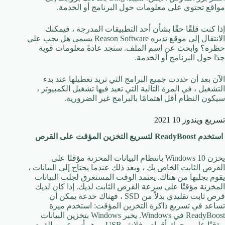
مواقع تحتوي على معلومات حول البرنامج أو الخدمة.
إذا كنت قلقًا حقًا بشأن أحد التطبيقات المدرجة ، فيمكنك
الانتقال إلى موقع تديره Reason Software يسمى هل يجب علي
حظره؟ وابحث عن اسم الملف. ستجد عادةً معلومات قوية
جدًا حول البرنامج أو الخدمة.
الآن بعد أن حددت جميع البرامج التي تريد تعطيلها عند بدء
التشغيل ، في المرة التالية التي تعيد فيها تشغيل الكمبيوتر ،
سيكون النظام أقل اهتمامًا بالبرامج غير الضرورية.
تسريع ويندوز 10 2021
استخدم ReadyBoost لتسريع التخزين المؤقت على القرص
يخزن Windows 10 بانتظام البيانات المخزنة مؤقتًا على
القرص الثابت الخاص بك ، وبعد ذلك عندما يحتاج إلى البيانات ،
يقوم بجلبها من هناك. يعتمد الوقت المستغرق لجلب البيانات
المخزنة مؤقتًا على سرعة القرص الثابت لديك. إذا كان لديك
قرص ثابت تقليدي بدلاً من SSD ، فهناك خدعة يمكن أن
تساعد في تسريع ذاكرة التخزين المؤقت: استخدم ميزة
ReadyBoost في Windows. يخبر Windows بتخزين البيانات
مؤقتًا على محرك أقراص فلاش USB ، وهو أسرع من القرص