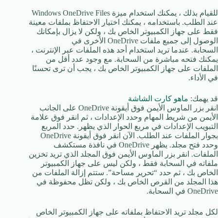
للقيام بذلك ، يمكنك استخدام ميزة Windows OneDrive Files
عند الطلب. باستخدامه ، يمكنك اختيار الاحتفاظ بملفات معينة
فقط على جهاز الكمبيوتر الخاص بك ، ولكن لا يزال بإمكانك
الوصول إلى جميع ملفات OneDrive الأخرى في
السحابة. عندما تريد استخدام أحد هذه الملفات عبر الإنترنت ،
يمكنك فتحه مباشرة من السحابة. مع وجود عدد أقل من
الملفات على جهاز الكمبيوتر الخاص بك ، يجب أن ترى تحسنًا
في الأداء.
قد يهمك:
ماهو كارت الشاشة
انقر بزر الماوس الأيمن فوق أيقونة OneDrive على الجانب
الأيمن من شريط المهام وحدد الإعدادات ، ثم انقر فوق علامة
التبويب الإعدادات في مربع الحوار الذي يظهر. حدد المربع
بجوار الملفات عند الطلب. الآن انقر فوق أيقونة OneDrive
وحدد فتح مجلد. يظهر OneDrive في نافذة مستكشف
الملفات. انقر بزر الماوس الأيمن فوق المجلد الذي تريد تخزين
ملفاته في السحابة فقط ، ولكن ليس على جهاز الكمبيوتر
الخاص بك ، ثم حدد “تحرير مساحة”. ستتم إزالة الملفات من
هذا المجلد من القرص الخاص بك ، ولكن تظل محفوظة في
OneDrive في السحابة.
لكل مجلد تريد الاحتفاظ بملفاته على جهاز الكمبيوتر الخاص