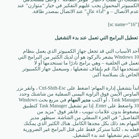
الكمبيوتر المحمول يجب عليهم التفكير في خيار “متوازن” عند
عدم الاتصال – و “أداء عالٍ” عند الاتصال بمصدر طاقة.
[sc name=”16″]
تعطيل البرامج التي تعمل عند بدء التشغيل
أحد الأسباب التي قد تجعل جهاز الكمبيوتر الذي يعمل بنظام
Windows 10 يشعر بالركود هو أن لديك الكثير من البرامج التي
تعمل في الخلفية – وهي برامج نادرًا ما تستخدمها أو لا
تستخدمها أبدًا. قم بإيقاف تشغيلها ، وسيعمل جهاز الكمبيوتر
الخاص بك بسلاسة أكبر.
ابدأ بتشغيل إدارة المهام: اضغط على Ctrl-Shift-Esc ، وانقر بزر
الماوس الأيمن فوق الزاوية اليمنى السفلية من شاشتك وحدد
Task Manager ، أو اكتب
مدير المهام
في مربع بحث Windows
10 واضغط على Enter. إذا تم تشغيل Task Manager كتطبيق
مضغوط بدون علامات تبويب ، فانقر فوق “مزيد من
التفاصيل” في الجزء السفلي من الشاشة. سيظهر مدير
المهام بعد ذلك بكل مجدها الكامل. هناك الكثير الذي يمكنك
فعله به ، لكننا سنركز فقط على قتل البرامج غير الضرورية
التي يتم تشغيلها عند بدء التشغيل.