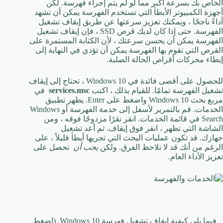
الخاص بك بسرعة أكبر مما لو لم يتم إجراء فهرسة. لكن
أجهزة الكمبيوتر الأبطأ التي تستخدم الفهرسة يمكن أن تشهد
أداءً ناجحًا ، ويمكنك تعزيز سرعتها عن طريق إيقاف تشغيل
الفهرسة. حتى إذا كان لديك قرص SSD ، فإن إيقاف تشغيل
الفهرسة يمكن أن يحسن سرعتك ، لأن الكتابة المستمرة على
القرص التي تقوم بها الفهرسة يمكن أن تؤدي في النهاية إلى
إبطاء محركات أقراص الحالة الصلبة.
للحصول على أقصى فائدة في Windows 10 ، تحتاج إلى إيقاف
تشغيل الفهرسة تمامًا. للقيام بذلك ، اكتب
services.msc
في
مربع بحث Windows 10 واضغط على Enter. يظهر تطبيق
الخدمات. قم بالتمرير لأسفل إلى خدمة الفهرسة أو Windows
Search في قائمة الخدمات. انقر نقرًا مزدوجًا فوقه ، ومن
الشاشة التي تظهر ، انقر فوق إيقاف. ثم أعد تشغيل
جهازك. قد تكون عمليات البحث التي تجريها أبطأ قليلاً ، على
الرغم من أنك قد لا تلاحظ الفرق. ولكن
يجب أن
تحصل على
تعزيز الأداء العام.
فيما يلي كيفية إيقاف تشغيل فهرسة Windows 10. (اضغط