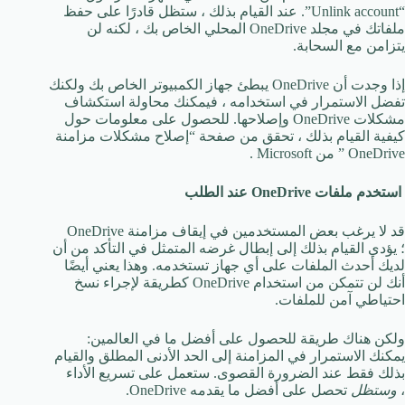
“Unlink account”. عند القيام بذلك ، ستظل قادرًا على حفظ
ملفاتك في مجلد OneDrive المحلي الخاص بك ، لكنه لن
يتزامن مع السحابة.
إذا وجدت أن OneDrive يبطئ جهاز الكمبيوتر الخاص بك ولكنك
تفضل الاستمرار في استخدامه ، فيمكنك محاولة استكشاف
مشكلات OneDrive وإصلاحها. للحصول على معلومات حول
كيفية القيام بذلك ، تحقق من صفحة “إصلاح مشكلات مزامنة
OneDrive ” من Microsoft .
استخدم ملفات OneDrive عند الطلب
قد لا يرغب بعض المستخدمين في إيقاف مزامنة OneDrive
؛ يؤدي القيام بذلك إلى إبطال غرضه المتمثل في التأكد من أن
لديك أحدث الملفات على أي جهاز تستخدمه. وهذا يعني أيضًا
أنك لن تتمكن من استخدام OneDrive كطريقة لإجراء نسخ
احتياطي آمن للملفات.
ولكن هناك طريقة للحصول على أفضل ما في العالمين:
يمكنك الاستمرار في المزامنة إلى الحد الأدنى المطلق والقيام
بذلك فقط عند الضرورة القصوى. ستعمل على تسريع الأداء
،
وستظل
تحصل على أفضل ما يقدمه OneDrive.