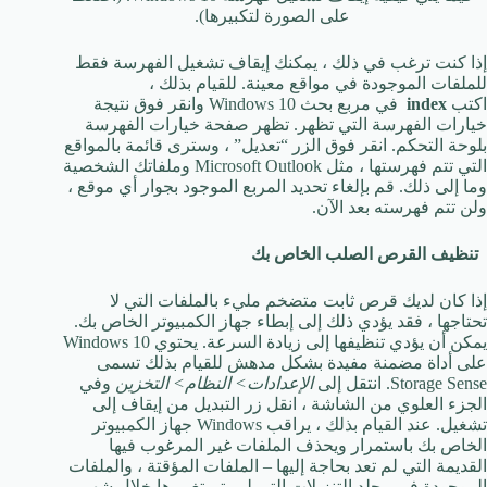
على الصورة لتكبيرها).
إذا كنت ترغب في ذلك ، يمكنك إيقاف تشغيل الفهرسة فقط
للملفات الموجودة في مواقع معينة. للقيام بذلك ،
اكتب
index
في مربع بحث Windows 10 وانقر فوق نتيجة
خيارات الفهرسة التي تظهر. تظهر صفحة خيارات الفهرسة
بلوحة التحكم. انقر فوق الزر “تعديل” ، وسترى قائمة بالمواقع
التي تتم فهرستها ، مثل Microsoft Outlook وملفاتك الشخصية
وما إلى ذلك. قم بإلغاء تحديد المربع الموجود بجوار أي موقع ،
ولن تتم فهرسته بعد الآن.
تنظيف القرص الصلب الخاص بك
إذا كان لديك قرص ثابت متضخم مليء بالملفات التي لا
تحتاجها ، فقد يؤدي ذلك إلى إبطاء جهاز الكمبيوتر الخاص بك.
يمكن أن يؤدي تنظيفها إلى زيادة السرعة. يحتوي Windows 10
على أداة مضمنة مفيدة بشكل مدهش للقيام بذلك تسمى
Storage Sense. انتقل إلى
الإعدادات> النظام> التخزين
وفي
الجزء العلوي من الشاشة ، انقل زر التبديل من إيقاف إلى
تشغيل. عند القيام بذلك ، يراقب Windows جهاز الكمبيوتر
الخاص بك باستمرار ويحذف الملفات غير المرغوب فيها
القديمة التي لم تعد بحاجة إليها – الملفات المؤقتة ، والملفات
الموجودة في مجلد التنزيلات التي لم يتم تغييرها خلال شهر ،