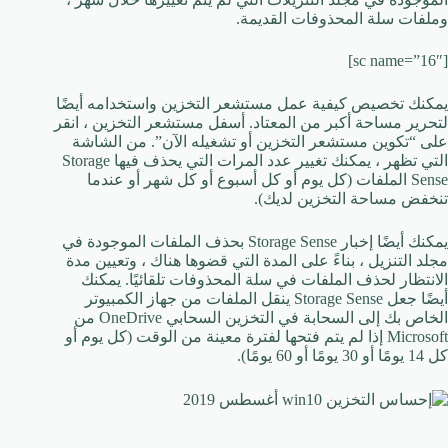
وملفات سلة المحذوفات القديمة.
[sc name=”16″]
يمكنك تخصيص كيفية عمل مستشعر التخزين واستخدامه أيضًا
لتحرير مساحة أكبر من المعتاد. أسفل مستشعر التخزين ، انقر
على “تكوين مستشعر التخزين أو تشغيله الآن”. من الشاشة
التي تظهر ، يمكنك تغيير عدد المرات التي يحذف فيها Storage
Sense الملفات (كل يوم أو كل أسبوع أو كل شهر أو عندما
تنخفض مساحة التخزين لديك).
يمكنك أيضًا إخبار Storage Sense بحذف الملفات الموجودة في
مجلد التنزيل ، بناءً على المدة التي قضوها هناك ، وتعيين مدة
الانتظار لحذف الملفات في سلة المحذوفات تلقائيًا. يمكنك
أيضًا جعل Storage Sense ينقل الملفات من جهاز الكمبيوتر
الخاص بك إلى السحابة في التخزين السحابي OneDrive من
Microsoft إذا لم يتم فتحها لفترة معينة من الوقت (كل يوم أو
كل 14 يومًا أو 30 يومًا أو 60 يومًا).