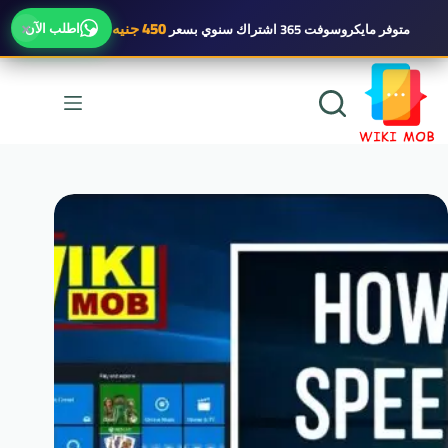
×
450 جنيه
اطلب الآن
متوفر
مايكروسوفت 365 اشتراك سنوي
بسعر
لتجاوز
لى
لمحتوى