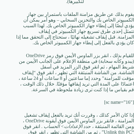
لتكبيرها).
يقوم بذلك عن طريق مزامنة الملفات باستمرار بين جهاز
الكمبيوتر الخاص بك والتخزين السحابي – وهو أمر يمكن أن
يؤدي أيضًا إلى إبطاء جهاز الكمبيوتر الخاص بك. لهذا السبب
تتمثل إحدى طرق تسريع جهاز الكمبيوتر في إيقاف
المزامنة. قبل إيقاف تشغيله نهائيًا ، ستحتاج إلى التحقق مما إذا
كان يؤدي بالفعل إلى إبطاء جهاز الكمبيوتر الخاص بك.
للقيام بذلك ، انقر بزر الماوس الأيمن فوق رمز OneDrive
(يبدو وكأنه سحابة) في منطقة الإعلام على الجانب الأيمن من
شريط المهام ، ثم انقر فوق الزر المزيد في أسفل
الشاشة. من الشاشة المنبثقة التي تظهر ، انقر فوق “إيقاف
مؤقت للمزامنة” وحدد إما ساعتين أو 8 ساعات أو 24 ساعة ،
اعتمادًا على المدة التي تريد إيقافها مؤقتًا. خلال ذلك الوقت ،
قم بقياس ما إذا كنت ترى زيادة ملحوظة في السرعة.
[sc name=”16″]
إذا كان الأمر كذلك ، وقررت أنك تريد بالفعل إيقاف تشغيل
المزامنة ، فانقر بزر الماوس الأيمن فوق أيقونة OneDrive ،
ومن القائمة المنبثقة ، حدد
الإعدادات> الحساب
. انقر فوق
“Unlink this PC” ، ثم من الشاشة التي تظهر ، انقر فوق