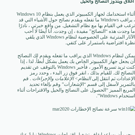
اغلاق ويندوز النصائح والحيل
أثناء استخدامك لجهاز الكمبيوتر الذي يعمل بنظام Windows 10
، يراقب Windows ما تفعله ويقدم نصائح حول الأشياء التي قد
ترغب في القيام بها مع نظام التشغيل. من واقع خبرتي ، نادرًا
ما وجدت هذه “النصائح” مفيدة ، إن وجدت. أنا أيضًا لا أحب
الآثار المترتبة على الخصوصية لنظام Windows الذي يلقي
نظرة افتراضية باستمرار على كتفي.
يمكن لنظام Windows الذي يراقب ما تفعله ويقدم لك النصائح
أن يجعل جهاز الكمبيوتر الخاص بك يعمل بشكل أبطأ. لذا ، إذا
كنت تريد تسريع الأمور ، فأخبر Windows بالتوقف عن تقديم
النصائح لك. للقيام بذلك ، انقر فوق زر البدء ، وحدد رمز
الإعدادات ثم انتقل إلى
النظام> الإعلامات والإجراءات
. قم
بالتمرير لأسفل إلى قسم “الإشعارات” وقم بإلغاء تحديد
المربع المميز “الحصول على النصائح والحيل والاقتراحات أثناء
استخدام Windows”.
يجب أن يساعد إيقاف تشغيل اقتراحات Windows نيابةً عنك