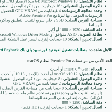
نظام التشغيل:
Microsoft Windows 10 (64 بت) الإصدار 1703 أو أحدث
ذاكرة الوصول العشوائي
: 16 جيجابايت من ذاكرة الوصول العشوائي للوسائط عالية الدقة ، 32 جيجابايت لوسائط 4K أو أعلى
وحدة معالجة الرسومات:
4 غيغابايت م
الرسومات الموصى بها لبرنامج Adobe Premiere Pro.
مساحة القرص الصلب:
SSD داخلي سريع لتثبيت التطبيق وذا
للوسائط
دقة الشاشة:
1920 × 1080 أو أكبر
بطاقة الصوت
: ASIO متوافق أو Microsoft Windows Driver Model
اتصال تخزين الشبكة:
10 جيجابت إيثرنت لسير عمل الشبكة المشتركة 4K
💙هل شاهدت:
متطلبات تشغيل لعبة نيد فور سبيد باي باك Need for Speed Payback
الحد الأدنى من مواصفات Premiere Pro لنظام macOS
th
المعالج:
Intel® 6
Gen أو أحدث
نظام التشغيل:
macOS v10.12 أو أحدث (الإصدار 10.13 أو أحدث مطلوب لتسريع الأجهزة)
ذاكرة الوصول العشوائي
: 8 جيجابايت من ذاكرة الوصول العشوائي
وحدة معالجة الرسومات:
2 جيجا بايت من GPU VRAM
مساحة القرص الصلب:
8 جيجا بايت من مساحة القرص الصلب الم
(لن يتم التثبيت على وحدة تخزين تستخدم نظام ملفات حساسًا لح
للإزالة). محرك إضافي عالي السرعة للوسائط
دقة الشاشة:
1280 × 800
اتصال تخزين الشبكة:
1 جيجابت إيثرنت (HD فقط)