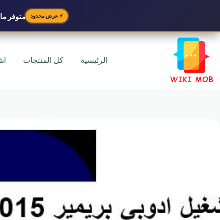
متوفر
مايك
⚡ عرض محدود
لتجاوز
لى
لمحتوى
الرئيسية
كل المنتجات
اش