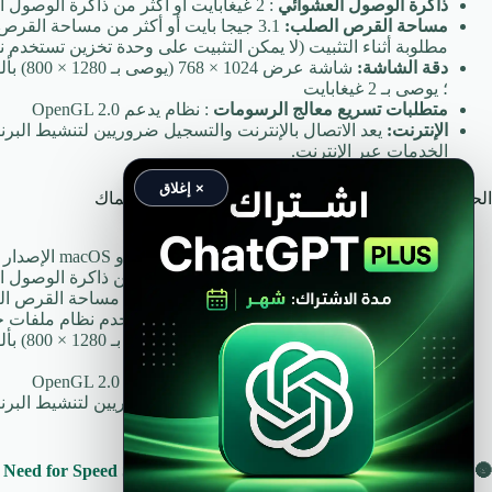
ذاكرة الوصول العشوائي
: 2 غيغابايت أو أكثر من ذاكرة الوصول العشوائي (8 غيغابايت مستحسن)
مساحة القرص الصلب:
مطلوبة أثناء التثبيت (لا يمكن التثبيت على وحدة تخزين تستخدم 
دقة الشاشة:
؛ يوصى بـ 2 غيغابايت
متطلبات تسريع معالج الرسومات
: نظام يدعم OpenGL 2.0
الإنترنت:
يعد الاتصال بالإنترنت والتسجيل ضروريين لتنشيط البر
الخدمات عبر الإنترنت.
× إغلاق
الحد الأدنى من متطلبات تشغيل ادوبي بريمير 2015 للماك
المعالج:
معالج Intel Multicore مع دعم 64 بت
نظام التشغيل:
macOS الإصدار 10.12 (Sierra) أو macOS الإصدار 10.13 (High Sierra) أو macOS الإصدار 10.14 (Mojave)
ذاكرة الوصول العشوائي
: 2 غيغابايت أو أكثر من ذاكرة الوصول العشوائي (8 غيغابايت مستحسن)
مساحة القرص الصلب:
4 جيجابايت أو أكثر من مساحة القرص ال
التثبيت (لا يمكن التثبيت على وحدة تخزين تستخدم نظام ملفات ح
دقة الشاشة:
؛ يوصى بـ 2 غيغابايت
متطلبات تسريع معالج الرسومات
: نظام يدعم OpenGL 2.0
الإنترنت:
يعد الاتصال بالإنترنت والتسجيل ضروريين لتنشيط البر
عبر الإنترنت.
🌚 شاهد :
متطلبات تشغيل نيد فور سبيد شيفت Need for Speed Shift