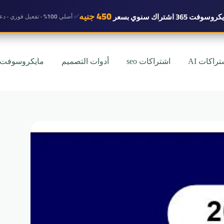
450 جنيه
روسوفت 365 اشتراك سنوي
بسعر
✅ أصلي 100% · تفعيل فوري · دعم واتساب
تراكات AI
اشتراكات seo
أدوات التصميم
مايكروسوفت