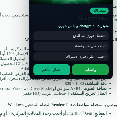
متطلبات نظام Adobe Premiere Pro
متوفر الآن
ChatGPT Plus
Pro.
متوفر chatgpt plus ي بلس شهري
متطلبات النظام لبرنامج Adobe Premiere Pro
تفعيل فوري بعد الدفع
الحد الأدنى من مواصفات Premiere Pro لنظام Windows
دعم فني عبر واتساب
th
المعالج:
Intel® 6
Gen أو أحدث وحدة المعالجة المركزية – أو ما يعادل AMD
نظام التشغيل:
Microsoft Windows 10 (64 بت) الإصدار 1703 أو أحدث
ضمان طول فترة الاشتراك
ذاكرة الوصول العشوائي
: 8 جيجابايت من ذاكرة الوصول العشوائي
وحدة معالجة الرسومات:
2 غيغابايت م
الرسومات الموصى بها لبرنامج Adobe Premiere Pro.
واتساب
اتصال مباشر
مساحة القرص الصلب:
8 جيجا بايت من مساحة القرص الصلب الم
(لن يتم التثبيت على وحدة تخزين فلاش قابلة للإزالة) محرك أ
دقة الشاشة:
1280 × 800
بطاقة الصوت
: ASIO متوافق أو Microsoft Windows Driver Model
اتصال تخزين الشبكة:
1 جيجابت إيثرنت (HD فقط)
يوصى باستخدام مواصفات Premiere Pro لنظام التشغيل Windows
th
المعالج:
Intel® 7
Gen أو أحدث وحدة المعالجة المركزية – أو ما يعادل AMD