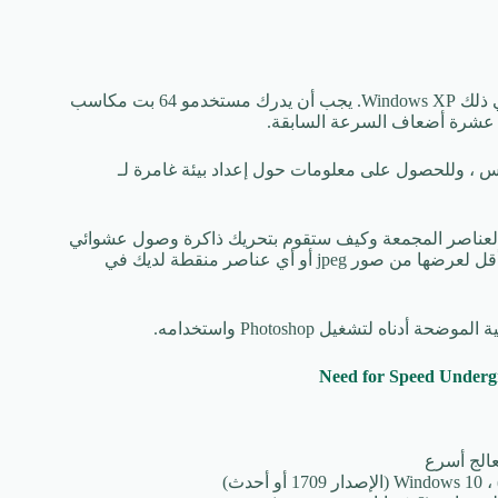
يمكن أيضًا تشغيله في وضع 32 بت عبر جميع الأنظمة الأساسية ، بما في ذلك Windows XP. يجب أن يدرك مستخدمو 64 بت مكاسب
ل عشرة أضعاف السرعة السابقة.
س ، وللحصول على معلومات حول إعداد بيئة غامرة لـ
 Windows 7/8 32 أو 64 بت اعتمادًا على العناصر المجمعة وكيف ستقوم بتحريك ذاكرة وصول عشوائي
(RAM) بسعة 8 جيجابايت على الأقل. تشغل الرسومات المتجهة ذاكرة أقل لعرضها من صور jpeg أو أي عناصر منقطة لديك في
ه لتشغيل Photoshop واستخدامه.