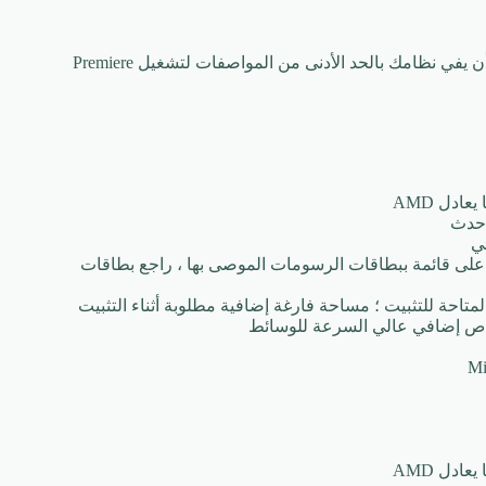
مواصفات النظام الموصى بها أدناه هي أفضل خيار للمستخدمين. يجب أن يفي نظامك بالحد الأدنى من المواصفات لتشغيل Premiere
ن GPU VRAM للحصول على قائمة ببطاقات الرسومات الموصى بها ، راجع بطاقات
تاحة للتثبيت ؛ مساحة فارغة إضافية مطلوبة أثناء التثبيت
قراص إضافي عالي السرعة للوسائط