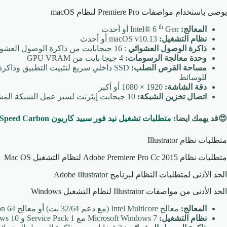
يوصى باستخدام مواصفات Premiere Pro لنظام macOS
th
المعالج:
Intel® 6
Gen أو أحدث
نظام التشغيل:
macOS v10.13 أو أحدث
ذاكرة الوصول العشوائي
: 16 جيجابايت من ذاكرة الوصول العشوائي للوسائط عالية الدقة ، 32 جيجابايت لوسائط 4K أو أعلى
وحدة معالجة الرسومات:
4 جيجا بايت من GPU VRAM
مساحة القرص الصلب:
SSD داخلي سريع لتثبيت التطبيق وذا
للوسائط
دقة الشاشة:
1920 × 1080 أو أكبر
اتصال تخزين الشبكة:
10 جيجابت إيثرنت لسير عمل الشبكة المشتركة 4K
😍قد يهمك ايضا:
متطلبات تشغيل نيد فور سبيد كاربون Need for Speed Carbon
متطلبات نظام Illustrator
متطلبات نظام Adobe Premiere Pro Cc 2015 لنظام التشغيل Mac OS
الحد الأدنى لمتطلبات النظام لبرنامج Adobe Illustrator
الحد الأدنى من مواصفات Illustrator لنظام التشغيل Windows
المعالج:
معالج Intel Multicore (مع دعم 32/64 بت) أو معالج AMD Athlon 64
نظام التشغيل:
Microsoft Windows 7 مع Service Pack 1 و Windows 10