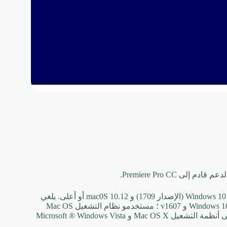
سيكون الإصدار الرئيسي التالي من Premiere Pro CC متوافقًا فقط مع Windows 10 (الإصدار 1709) و mac0S 10.12 أو أعلى. يلغي
هذا التغيير الدعم لـ: Windows 7؛ نظام التشغيل Windows 8.1 ؛ Windows 10 v1511 و v1607 ؛ مستخدمو نظام التشغيل Mac OS
10.11 (El Capitan). يعمل Photoshop CS5.1 على إصدار 64 بت أصليًا على أنظمة التشغيل Mac OS X و Microsoft ® Windows Vista