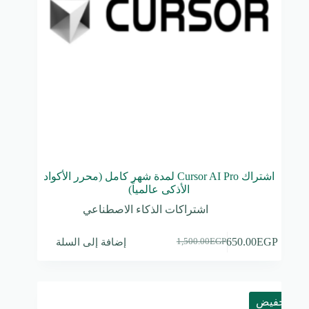
اشتراك Cursor AI Pro لمدة شهر كامل (محرر الأكواد
الأذكى عالمياً)
اشتراكات الذكاء الاصطناعي
إضافة إلى السلة
650.00
EGP
1,500.00
EGP
السعر
السعر
الحالي
الأصلي
هو:
هو:
1,500.00EGP.
650.00EGP.
تخفيض