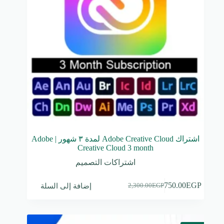
اشتراك Adobe Creative Cloud لمدة ٣ شهور | Adobe
Creative Cloud 3 month
اشتراكات التصميم
إضافة إلى السلة
750.00
EGP
2,300.00
EGP
السعر
السعر
الحالي
الأصلي
هو:
هو:
2,300.00EGP.
750.00EGP.