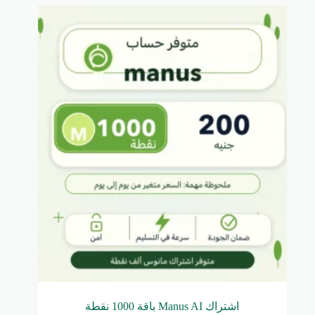
3,750.00EGP.
650.00EGP.
اشتراك Manus AI باقة 1000 نقطة