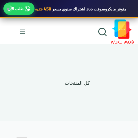
×
450 جنيه
اطلب الآن
متوفر
مايكروسوفت 365 اشتراك سنوي
بسعر
لتجاوز
لى
لمحتوى
كل المنتجات