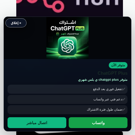
× إغلاق
متوفر الآن
اشتراك N8N.io شهري
ChatGPT Plus
اشتراكات الذكاء الاصطناعي
متوفر chatgpt plus ي بلس شهري
تفعيل فوري بعد الدفع
إضافة إلى السلة
650.00
EGP
1,500.00
EGP
السعر
السعر
الحالي
الأصلي
دعم فني عبر واتساب
هو:
هو:
1,500.00EGP.
650.00EGP.
ضمان طول فترة الاشتراك
تخفيض
واتساب
اتصال مباشر