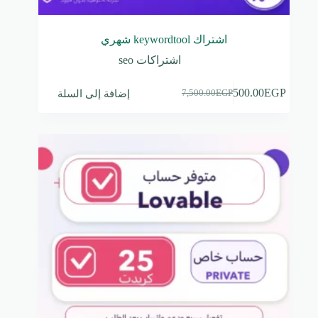
اشتراك keywordtool شهري
اشتراكات seo
إضافة إلى السلة
500.00
EGP
7,500.00
EGP
السعر
السعر
الحالي
الأصلي
هو:
هو:
7,500.00EGP.
500.00EGP.