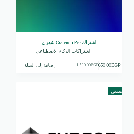
اشتراك Codeium Pro شهري
اشتراكات الذكاء الاصطناعي
إضافة إلى السلة
650.00
EGP
1,500.00
EGP
السعر
السعر
الحالي
الأصلي
هو:
هو:
1,500.00EGP.
650.00EGP.
تخفيض