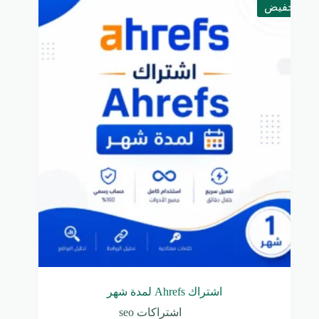
تخفيض
اشتراك Ahrefs لمدة شهر
اشتراكات seo