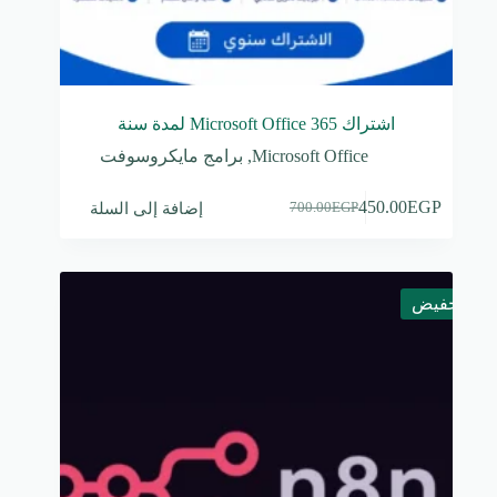
اشتراك Microsoft Office 365 لمدة سنة
Microsoft Office
,
برامج مايكروسوفت
إضافة إلى السلة
450.00
EGP
700.00
EGP
السعر
السعر
الحالي
الأصلي
هو:
هو:
700.00EGP.
450.00EGP.
تخفيض