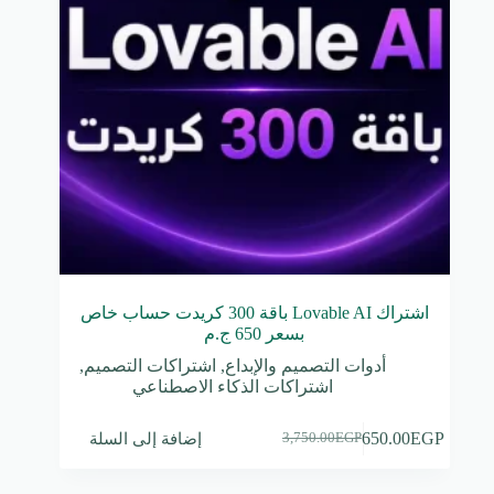
اشتراك Lovable AI باقة 300 كريدت حساب خاص
بسعر 650 ج.م
أدوات التصميم والإبداع
,
اشتراكات التصميم
,
اشتراكات الذكاء الاصطناعي
إضافة إلى السلة
650.00
EGP
3,750.00
EGP
السعر
السعر
الحالي
الأصلي
هو:
هو: