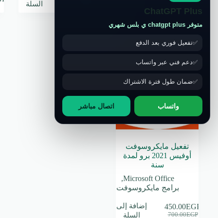
السلة
السلة
ChatGPT Plus
متوفر chatgpt plus ي بلس شهري
تخفيض
تفعيل فوري بعد الدفع
دعم فني عبر واتساب
ضمان طول فترة الاشتراك
واتساب
اتصال مباشر
تفعيل مايكروسوفت
أوفيس 2021 برو لمدة
سنة
,
Microsoft Office
برامج مايكروسوفت
إضافة إلى
450.00
EGP
السعر
السعر
السلة
700.00
EGP