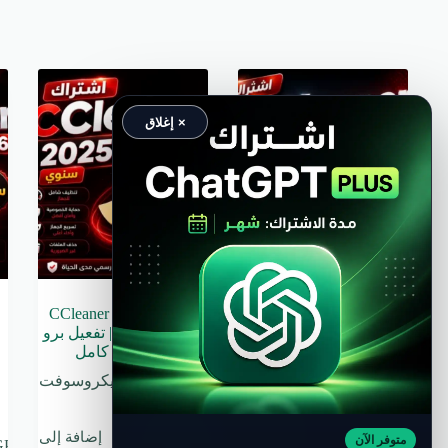
× إغلاق
اشتراك CCleaner 2023
اشتراك CCleaner 2025
برو الأصلي | النسخة
سنوي الأصلي | تفعيل برو
المستقرة والخفيفة بأقل
لمدة عام كامل
سعر
برامج مايكروسوفت
برامج مايكروسوفت
إضافة إلى
إضافة إلى
متوفر الآن
GP
250.00
EGP
250.00
EGP