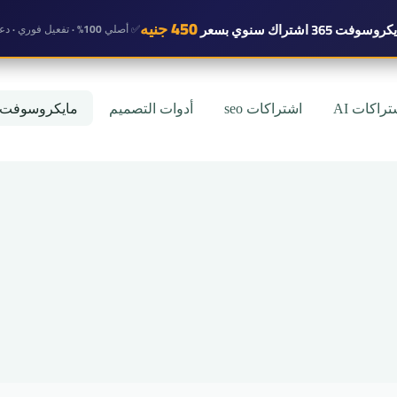
450 جنيه
روسوفت 365 اشتراك سنوي
بسعر
✅ أصلي 100% · تفعيل فوري · دعم واتساب
تراكات AI
اشتراكات seo
أدوات التصميم
مايكروسوفت