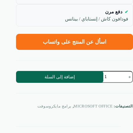
دفع مرن
فودافون كاش / إنستاباي / بينانس
اسأل عن المنتج على واتساب
مية
إضافة إلى السلة
شتراك
Microsof
Offic
36
مدة
نة
التصنيفات:
MICROSOFT OFFICE
,
برامج مايكروسوفت