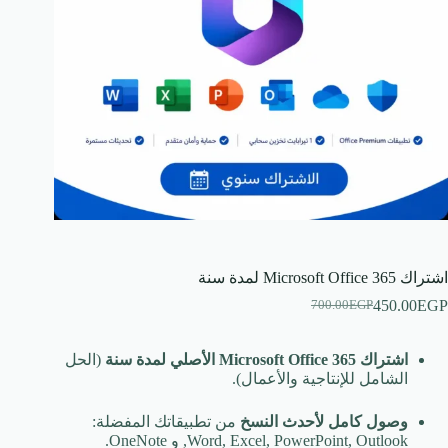
اشتراك Microsoft Office 365 لمدة سنة
450.00
EGP
700.00
EGP
السعر
السعر
الحالي
الأصلي
هو:
هو:
اشتراك Microsoft Office 365 الأصلي لمدة سنة
(الحل
700.00EGP.
450.00EGP.
الشامل للإنتاجية والأعمال).
وصول كامل لأحدث النسخ
من تطبيقاتك المفضلة:
Word, Excel, PowerPoint, Outlook, و OneNote.