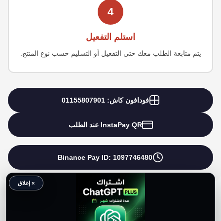
4
استلم التفعيل
يتم متابعة الطلب معك حتى التفعيل أو التسليم حسب نوع المنتج.
فودافون كاش: 01155807901
InstaPay QR عند الطلب
Binance Pay ID: 1097746480
× إغلاق