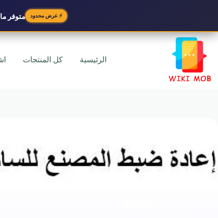
متوفر
مايك
⚡ عرض محدود
لتجاوز
لى
لمحتوى
الرئيسية
كل المنتجات
اش