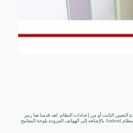
تعيين الثابت أو من إعدادات النظام. لقد قدمنا ​​هنا رمز
إعادة تعيين إعدادات المصنع من Samsung لهاتفك المحمول الذي يعمل بنظام Android بالإضافة إلى الهواتف المزودة بلوحة المفاتيح