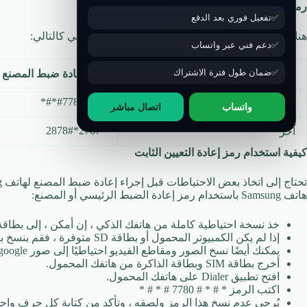
رمز إعادة ضبط مصنع Samsung
تفعيل فوري بعد الدفع
هناك نوعان من رموز إعادة التعيين الموضحة أدناه وهي كالتالي:
دعم فني عبر واتساب
ضمان طول فترة الاشتراك
نوع الكود
رمز إعادة ضبط المصنع
*#*#7780#*#*
رئيسي
واتساب
اتصال مباشر
*2767*2878#
آخر
كيفية استخدام رمز إعادة التعيين الثابت
هاتف Samsung باستخدام رمز إعادة الضبط الرئيسي أو المصنع:
خذ نسخة احتياطية كاملة من هاتفك الذكي ، إن أمكن ، إلى بطاقة SD أو الكمبيوتر المحمول
إذا لم يكن الكمبيوتر المحمول أو بطاقة SD متوفرة ، فقم بنسخ بياناتك احتياطيًا إلى حساب google باستخدام متزامن.
يمكنك أيضًا نسخ الصور ومقاطع الفيديو احتياطيًا إلى صور google.
أخرج بطاقة SIM وبطاقة الذاكرة من هاتفك المحمول.
افتح تطبيق Dialer على هاتفك المحمول.
اكتب الرمز * # * # 7780 # * # *
يُرجى عدم نسخ هذا الرمز ولصقه ، وتأكد من كتابة كل حرف واحدًا 