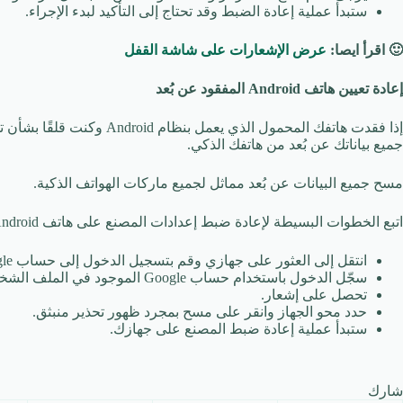
ستبدأ عملية إعادة الضبط وقد تحتاج إلى التأكيد لبدء الإجراء.
🙂
اقرأ ايصا:
عرض الإشعارات على شاشة القفل
إعادة تعيين هاتف Android
المفقود عن بُعد
إذا فقدت هاتفك المحمول الذي 
جميع بياناتك عن بُعد من هاتفك الذكي.
مسح جميع البيانات عن بُعد مماثل لجميع ماركات الهواتف الذكية.
اتبع الخطوات البسيطة لإعادة ضبط إعدادات المصنع على هاتف Android عن بُعد:
انتقل إلى العثور على جهازي وقم بتسجيل الدخول إلى حساب Google الخاص بك.
سجّل الدخول باستخدام حساب Google الموجود في الملف الشخصي الرئيسي.
تحصل على إشعار.
حدد محو الجهاز وانقر على مسح بمجرد ظهور تحذير منبثق.
ستبدأ عملية إعادة ضبط المصنع على جهازك.
شارك