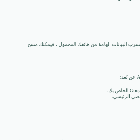
يعمل بنظام Android وكنت قلقًا بشأن تسرب البيانات الهامة من هاتفك المحمول ، فيمكنك مسح