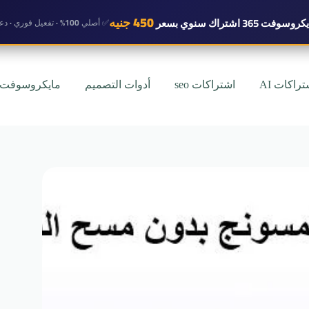
450 جنيه
روسوفت 365 اشتراك سنوي
بسعر
✅ أصلي 100% · تفعيل فوري · دعم واتساب
تراكات AI
اشتراكات seo
أدوات التصميم
مايكروسوفت