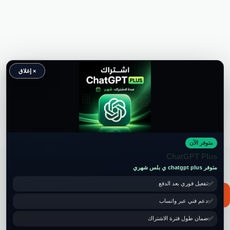
× إغلاق
متوفر الآن
حقوق النشر محفوظة لموقع ويكي موب
ChatGPT Plus
متوفر chatgpt plus ي بلس شهري
تفعيل فوري بعد الدفع
📧 for ads and guest post: wikimob2030@gmail.com
دعم فني عبر واتساب
ضمان طول فترة الاشتراك