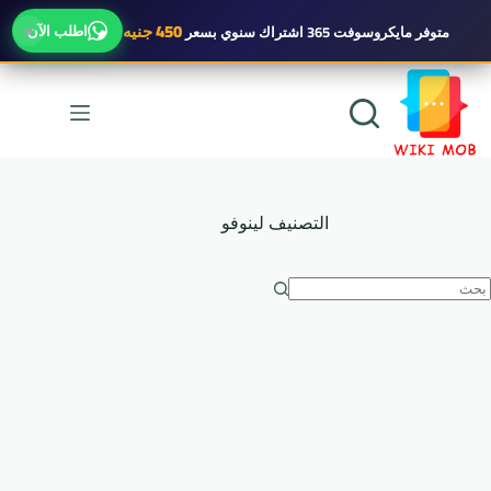
×
450 جنيه
اطلب الآن
متوفر
مايكروسوفت 365 اشتراك سنوي
بسعر
لتجاوز
لى
لمحتوى
التصنيف
لينوفو
ا
وجد
تائج