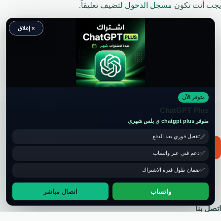
يجب أنت تكون
مسجل الدخول
لتضيف تعليقاً.
× إغلاق
متوفر الآن
حقوق النشر محفوظة لموقع ويكي موب
ChatGPT Plus
متوفر chatgpt plus ي بلس شهري
تفعيل فوري بعد الدفع
📧 for ads and guest post: wikimob2030@gmail.com
دعم فني عبر واتساب
ضمان طول فترة الاشتراك
واتساب
اتصال مباشر
اتصل بنا