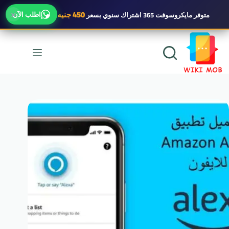
×
450 جنيه
اطلب الآن
متوفر
مايكروسوفت 365 اشتراك سنوي
بسعر
لتجاوز
لى
لمحتوى