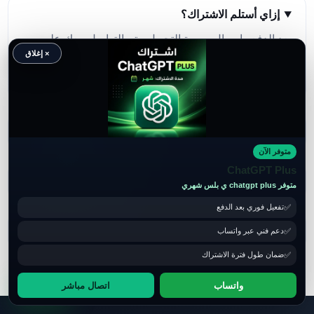
إزاي أستلم الاشتراك؟
بعد الدفع وإرسال صورة التحويل، يتم التواصل معك على
× إغلاق
واتساب لإتمام التفعيل أو تسليم بيانات المنتج حسب نوع
الاشتراك.
هل المنتجات ثابتة في الهوم؟
متوفر الآن
ChatGPT Plus
هل أقدر أسأل قبل ما أدفع؟
متوفر chatgpt plus ي بلس شهري
تفعيل فوري بعد الدفع
ماذا أفعل بعد الدفع؟
دعم فني عبر واتساب
ضمان طول فترة الاشتراك
واتساب
واتساب
اتصال مباشر