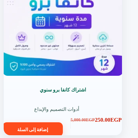
اشتراك كانفا برو سنوي
أدوات التصميم والإبداع
250.00
EGP
5,000.00
EGP
السعر
السعر
إضافة إلى السلة
الحالي
الأصلي
هو:
هو: