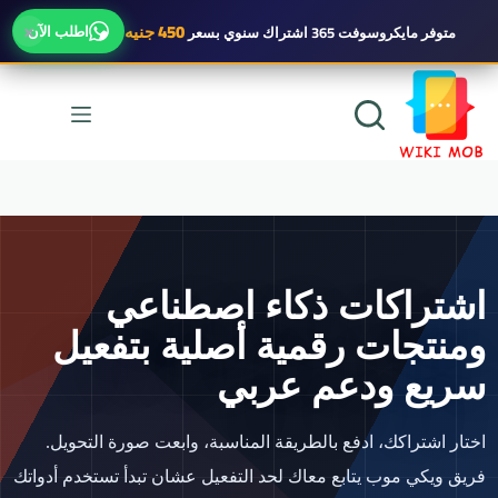
×
450 جنيه
اطلب الآن
متوفر
مايكروسوفت 365 اشتراك سنوي
بسعر
لتجاوز
لى
لمحتوى
اشتراكات ذكاء اصطناعي
ومنتجات رقمية أصلية بتفعيل
سريع ودعم عربي
اختار اشتراكك، ادفع بالطريقة المناسبة، وابعت صورة التحويل.
فريق ويكي موب يتابع معاك لحد التفعيل عشان تبدأ تستخدم أدواتك