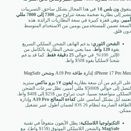
يتفوق
ون بلس ١٥
في هذا المجال بشكل ساحق. التسريبات
تشير إلى بطارية ضخمة بسعة تتراوح بين
7300
إلى
7800
مللي
أمبير
، وهي قفزة كبيرة في سعة البطاريات الرائدة. هذه
السعة تضمن للمستخدمين يومين من الاستخدام المتوسط
دون قلق.
الشحن الثوري:
يدعم الهاتف الشحن السلكي السريع
بقوة
120
واط
، مما يعني شحن البطارية بالكامل من
0
إلى
100\%
في حوالي
25
دقيقة فقط
. كما قد يدعم
شحناً لاسلكياً بقوة
$50$
واط.
iPhone 17 Pro Max: إدارة طاقة A19 Pro وشحن MagSafe
على الرغم من أن سعة بطارية
ايفون ١٧ برو ماكس
ستزيد
لتصل إلى حوالي
$5000$
مللي أمبير، تظل سرعات الشحن
السلكي متواضعة نسبياً، حيث تتراوح بين
$25$
إلى
$40$
واط.
تعتمد أبل بشكل أساسي على
كفاءة المعالج A19 Pro
وإدارة
الطاقة الصارمة لنظام iOS 26 لضمان أطول عمر تشغيل
ممكن.
التكنولوجيا اللاسلكية:
يظل الآيفون متفوقاً في تقنية
MagSafe
والشحن اللاسلكي الموثوق (
$15$
واط)، مع