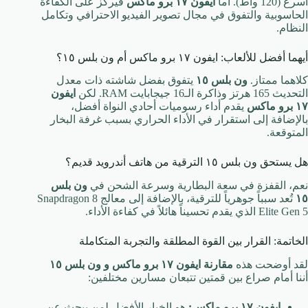
أسرع (120 واط). أما
ايفون ١٧ برو ماكس
فيركز على الكفاءة
الحاسوبية والتفوق في مجال تصوير الفيديو الاحترافي وتكامل
النظام.
أيهما أفضل للألعاب: ايفون ١٧ برو ماكس أم ون بلس ١٥؟
كلاهما ممتاز.
ون بلس ١٥
يتفوق بفضل شاشته ذات معدل
التحديث
165
هرتز وذاكرة الـ
16
جيجابايت RAM. لكن
ايفون
١٧ برو ماكس
يقدم أداء رسوميات أحادي النواة أفضل،
بالإضافة إلى استقرار في الأداء الحراري بسبب غرفة البخار
المتوقعة.
هل يستحق ون بلس ١٥ الترقية من هاتف أندرويد قديم؟
نعم، القفزة في سعة البطارية وسرعة الشحن في
ون بلس
١٥
تُعد سبباً جوهرياً للترقية، بالإضافة إلى معالج Snapdragon 8
Elite Gen 5 الذي يقدم تحسيناً هائلاً في كفاءة الأداء.
الخاتمة: القرار بين القوة المطلقة والتجربة المتكاملة
لقد أوضحت هذه
مقارنة ايفون ١٧ برو ماكس و ون بلس ١٥
أننا أمام صراع بين قمتين تتبعان مسارين مختلفين:
ايفون ١٧ برو ماكس:
هو الخيار الأفضل لمن يبحث عن