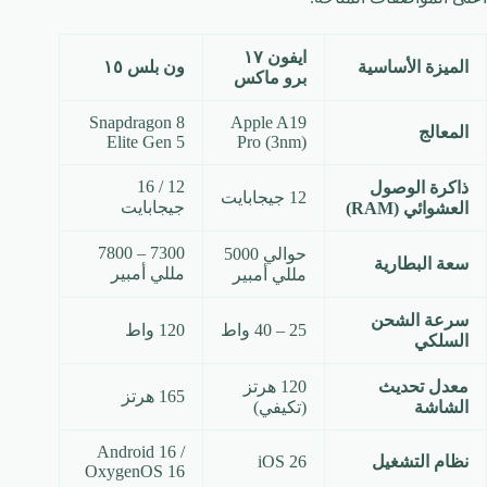
ايفون ١٧
الميزة الأساسية
ون بلس ١٥
برو ماكس
Snapdragon 8
Apple A19
المعالج
Elite Gen 5
Pro (3nm)
12 / 16
ذاكرة الوصول
12 جيجابايت
جيجابايت
العشوائي (RAM)
7300 – 7800
حوالي 5000
سعة البطارية
مللي أمبير
مللي أمبير
سرعة الشحن
25 – 40 واط
120 واط
السلكي
معدل تحديث
120 هرتز
165 هرتز
الشاشة
(تكيفي)
Android 16 /
نظام التشغيل
iOS 26
OxygenOS 16