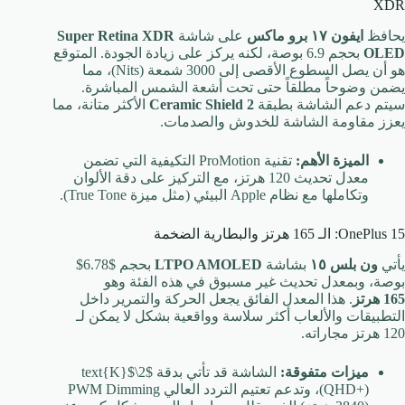
XDR
يحافظ
ايفون ١٧ برو ماكس
على شاشة
Super Retina XDR
OLED
بحجم
6.9
بوصة، لكنه يركز على زيادة الجودة. المتوقع
هو أن يصل السطوع الأقصى إلى
3000
شمعة (Nits)، مما
يضمن وضوحاً مطلقاً حتى تحت أشعة الشمس المباشرة.
سيتم دعم الشاشة بطبقة
Ceramic Shield 2
الأكثر متانة، مما
يعزز مقاومة الشاشة للخدوش والصدمات.
الميزة الأهم:
تقنية ProMotion التكيفية التي تضمن
معدل تحديث
120
هرتز، مع التركيز على دقة الألوان
وتكاملها مع نظام Apple البيئي (مثل ميزة True Tone).
OnePlus 15: الـ 165 هرتز والبطارية الضخمة
يأتي
ون بلس ١٥
بشاشة
LTPO AMOLED
بحجم
$6.78$
بوصة، وبمعدل تحديث غير مسبوق في هذه الفئة وهو
165
هرتز
. هذا المعدل الفائق يجعل الحركة والتمرير داخل
التطبيقات والألعاب أكثر سلاسة وواقعية بشكل لا يمكن لـ
120
هرتز مجاراته.
ميزات متفوقة:
الشاشة قد تأتي بدقة
$2\text{K}$
(QHD+)، وتدعم تعتيم التردد العالي PWM Dimming