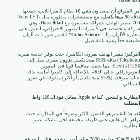
Hasselblad
من المتوقع أن يتبنى
ون بلس ١٥
نظام كاميرا ثلاثي، جميعها
بدقة
50
ميجابكسل
، مع مستشعرات متطورة مثل Sony LYT-
700. يتميز الهاتف بشراكة مستمرة مع
Hasselblad
، وهي
شركة متخصصة في كاميرات التصوير الاحترافي، لتعمل على
معايرة الألوان والـ
“Color Science”
لتقديم صور ذات ألوان
طبيعية جداً وغنية بالتفاصيل.
التركيز:
يتميز الهاتف بمرونة الكاميرا، حيث يوفر عدسة مقربة
(Telephoto) بدقة
$50$
ميجابكسل بزووم بصري يصل إلى
$3.5\text{x}$
، مما يجعله منافساً قوياً في التصوير
الفوتوغرافي عالي الدقة. بالإضافة إلى كاميرا أمامية بدقة
عالية متوقعة (
$32$
ميجابكسل أو أكثر) متفوقة في صور
السيلفي.
البطارية والشحن: كفاءة Apple مقابل قوة الـ 120 واط
المطلقة
يُعد هذا القسم هو الفصل الأكثر وضوحاً في المقارنة، حيث
يراهن كل هاتف على طريقة مختلفة لحل مشكلة عمر
البطارية.
OnePlus 15: بطارية
7800
مللي أمبير وشحن فائق السرعة