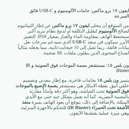
ايفون ١٧ برو ماكس: خامات الألومنيوم و USB-C فائق
السرعة
من المتوقع أن يتخلى
ايفون ١٧ برو ماكس
عن إطار التيتانيوم
لصالح
الألومنيوم
لتقليل التكلفة أو لدمج نظام تبريد أكبر.
سيحتفظ الهاتف بمقاومة الماء والغبار بمعيار IP68. التغيير
الأبرز سيكون في منفذ
USB-C
الذي سيدعم سرعات نقل
بيانات فائقة، ربما تصل إلى
10
جيجابت/ثانية، مما يجعله مثالياً
لصناع المحتوى الذين ينقلون ملفات
8K
ضخمة.
ون بلس ١٥: مستشعر بصمة الموجات فوق الصوتية و IR
Blaster
يتميز
ون بلس ١٥
بخامات فاخرة، مع إطار معدني وتصميم
خلفي أنيق. نقطة الابتكار هي مستشعر
بصمة الإصبع بالموجات
فوق الصوتية
تحت الشاشة، وهو أكثر دقة وأماناً مقارنة
بالبصمة البصرية، كما أنه يعمل بشكل جيد حتى مع الأيدي
المبللة. بالإضافة إلى ذلك، يتوقع أن يعود الهاتف بميزة
منفذ
الأشعة تحت الحمراء (IR Blaster)
للتحكم بالأجهزة المنزلية،
وهي ميزة عملية يفتقدها الآيفون.