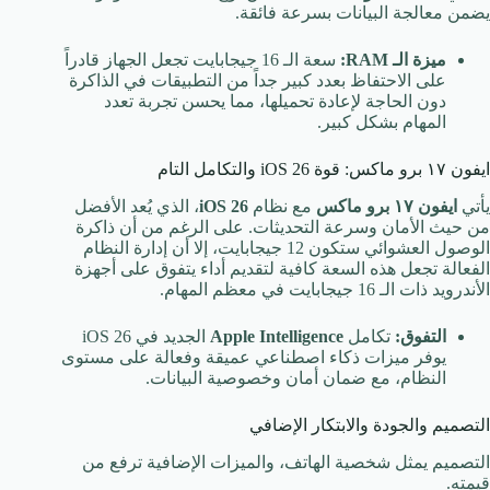
يضمن معالجة البيانات بسرعة فائقة.
ميزة الـ RAM:
سعة الـ
16
جيجابايت تجعل الجهاز قادراً
على الاحتفاظ بعدد كبير جداً من التطبيقات في الذاكرة
دون الحاجة لإعادة تحميلها، مما يحسن تجربة تعدد
المهام بشكل كبير.
ايفون ١٧ برو ماكس: قوة iOS 26 والتكامل التام
يأتي
ايفون ١٧ برو ماكس
مع نظام
iOS 26
، الذي يُعد الأفضل
من حيث الأمان وسرعة التحديثات. على الرغم من أن ذاكرة
الوصول العشوائي ستكون
12
جيجابايت، إلا أن إدارة النظام
الفعالة تجعل هذه السعة كافية لتقديم أداء يتفوق على أجهزة
الأندرويد ذات الـ
16
جيجابايت في معظم المهام.
التفوق:
تكامل
Apple Intelligence
الجديد في iOS 26
يوفر ميزات ذكاء اصطناعي عميقة وفعالة على مستوى
النظام، مع ضمان أمان وخصوصية البيانات.
التصميم والجودة والابتكار الإضافي
التصميم يمثل شخصية الهاتف، والميزات الإضافية ترفع من
قيمته.