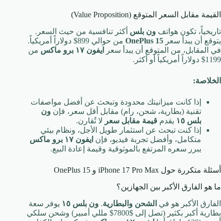
القيمة مقابل السعر المتوقع (Value Proposition)
تاريخياً، تكون هواتف
ون بلس
أكثر تنافسية من حيث السعر.
يتوقع أن يبدأ سعر
OnePlus 15
من حوالي
899$
دولاراً أمريكياً.
في المقابل، من المتوقع أن يبدأ سعر
ايفون ١٧ برو ماكس
من
1199$
دولاراً أمريكياً أو أكثر.
الخلاصة:
إذا كانت ميزانيتك محدودة وتبحث عن أفضل مواصفات
تقنية (بطارية، شحن، رام) مقابل أقل سعر، فإن
ون
بلس ١٥
يقدم
قيمة مقابل سعر
لا تُقارن.
إذا كنت تبحث عن استثمار طويل الأجل، ونظام بيئي
متكامل، وأفضل تجربة فيديو، فإن
ايفون ١٧ برو ماكس
يبرر سعره المرتفع بالموثوقية وقيمة إعادة البيع.
أسئلة متكررة حول iPhone 17 Pro Max و OnePlus 15
ما هو الفارق الأكبر بين الجهازين؟
الفارق الأكبر هو في
الشحن والبطارية
.
ون بلس ١٥
يوفر سعة
بطارية أكبر بكثير (تصل إلى
$7800$
مللي أمبير) وشحن سلكي