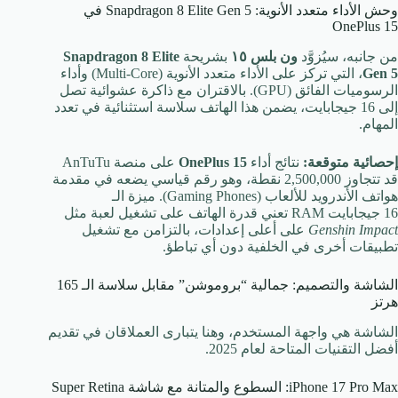
وحش الأداء متعدد الأنوية: Snapdragon 8 Elite Gen 5 في
OnePlus 15
من جانبه، سيُزوَّد
ون بلس ١٥
بشريحة
Snapdragon 8 Elite
Gen 5
، التي تركز على الأداء متعدد الأنوية (Multi-Core) وأداء
الرسوميات الفائق (GPU). بالاقتران مع ذاكرة عشوائية تصل
إلى
16
جيجابايت، يضمن هذا الهاتف سلاسة استثنائية في تعدد
المهام.
إحصائية متوقعة:
نتائج أداء
OnePlus 15
على منصة AnTuTu
قد تتجاوز
2,500,000
نقطة، وهو رقم قياسي يضعه في مقدمة
هواتف الأندرويد للألعاب (Gaming Phones). ميزة الـ
16
جيجابايت RAM تعني قدرة الهاتف على تشغيل لعبة مثل
Genshin Impact
على أعلى إعدادات، بالتزامن مع تشغيل
تطبيقات أخرى في الخلفية دون أي تباطؤ.
الشاشة والتصميم: جمالية “بروموشن” مقابل سلاسة الـ 165
هرتز
الشاشة هي واجهة المستخدم، وهنا يتبارى العملاقان في تقديم
أفضل التقنيات المتاحة لعام 2025.
iPhone 17 Pro Max: السطوع والمتانة مع شاشة Super Retina