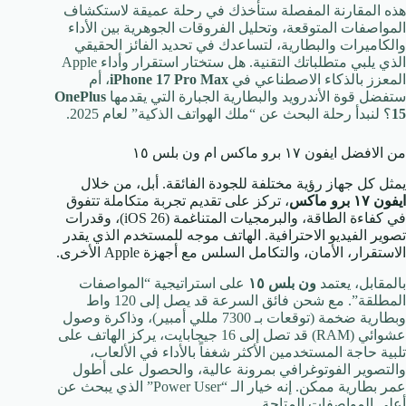
هذه المقارنة المفصلة ستأخذك في رحلة عميقة لاستكشاف
المواصفات المتوقعة، وتحليل الفروقات الجوهرية بين الأداء
والكاميرات والبطارية، لتساعدك في تحديد الفائز الحقيقي
الذي يلبي متطلباتك التقنية. هل ستختار استقرار وأداء Apple
المعزز بالذكاء الاصطناعي في
iPhone 17 Pro Max
، أم
ستفضل قوة الأندرويد والبطارية الجبارة التي يقدمها
OnePlus
15
؟ لنبدأ رحلة البحث عن “ملك الهواتف الذكية” لعام 2025.
من الافضل ايفون ١٧ برو ماكس ام ون بلس ١٥
يمثل كل جهاز رؤية مختلفة للجودة الفائقة. أبل، من خلال
ايفون ١٧ برو ماكس
، تركز على تقديم تجربة متكاملة تتفوق
في كفاءة الطاقة، والبرمجيات المتناغمة (iOS 26)، وقدرات
تصوير الفيديو الاحترافية. الهاتف موجه للمستخدم الذي يقدر
الاستقرار، الأمان، والتكامل السلس مع أجهزة Apple الأخرى.
بالمقابل، يعتمد
ون بلس ١٥
على استراتيجية “المواصفات
المطلقة”. مع شحن فائق السرعة قد يصل إلى
120
واط
وبطارية ضخمة (توقعات بـ
7300
مللي أمبير)، وذاكرة وصول
عشوائي (RAM) قد تصل إلى
16
جيجابايت، يركز الهاتف على
تلبية حاجة المستخدمين الأكثر شغفاً بالأداء في الألعاب،
والتصوير الفوتوغرافي بمرونة عالية، والحصول على أطول
عمر بطارية ممكن. إنه خيار الـ “Power User” الذي يبحث عن
أعلى المواصفات المتاحة.