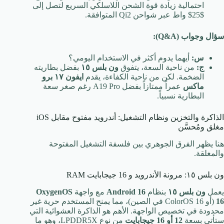
احتمالية زيادة قوة الشحن اللاسلكي السريع لتصل إلى
$25$
واط عبر شواحن Qi2 المتوافقة.
سؤال وجواب (Q&A):
س:
أيهما يدوم أكثر في الاستخدام اليومي؟
ج:
من ناحية السعة، يتفوق
ون بلس ١٥
بفضل بطاريته
الضخمة. لكن من ناحية الكفاءة، يقدم
ايفون ١٧ برو
ماكس
عمراً ممتازاً بفضل A19 Pro رغم صغر سعة
البطارية نسبياً.
الذاكرة والتخزين ونظام التشغيل: أندرويد مفتوح مقابل iOS
مغلق ومُحسَّن
هنا يظهر الفرق الجوهري بين فلسفة التشغيل المفتوحة
والمغلقة.
ون بلس ١٥: مرونة الأندرويد و
16
جيجابايت RAM
يعمل
ون بلس ١٥
بنظام
Android 16
مع واجهة
OxygenOS
16
(أو ColorOS 16 في الصين)، مما يمنح المستخدم حرية غير
محدودة في تخصيص الواجهة. الأهم هو الذاكرة العشوائية التي
ستأتي بسعة
12
أو
16
جيجابايت
من نوع LPDDR5X، وهو ما