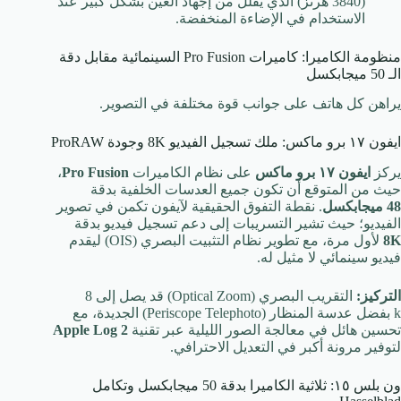
(
3840
هرتز) الذي يقلل من إجهاد العين بشكل كبير عند
الاستخدام في الإضاءة المنخفضة.
منظومة الكاميرا: كاميرات Pro Fusion السينمائية مقابل دقة
الـ 50 ميجابكسل
يراهن كل هاتف على جوانب قوة مختلفة في التصوير.
ايفون ١٧ برو ماكس: ملك تسجيل الفيديو 8K وجودة ProRAW
يركز
ايفون ١٧ برو ماكس
على نظام الكاميرات
Pro Fusion
،
حيث من المتوقع أن تكون جميع العدسات الخلفية بدقة
48
ميجابكسل
. نقطة التفوق الحقيقية لآيفون تكمن في تصوير
الفيديو؛ حيث تشير التسريبات إلى دعم تسجيل فيديو بدقة
8K
لأول مرة، مع تطوير نظام التثبيت البصري (OIS) ليقدم
فيديو سينمائي لا مثيل له.
التركيز:
التقريب البصري (Optical Zoom) قد يصل إلى
8
k
بفضل عدسة المنظار (Periscope Telephoto) الجديدة، مع
تحسين هائل في معالجة الصور الليلية عبر تقنية
Apple Log 2
لتوفير مرونة أكبر في التعديل الاحترافي.
ون بلس ١٥: ثلاثية الكاميرا بدقة
50
ميجابكسل وتكامل