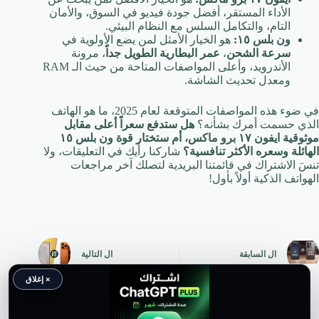
الأداء المستقر، أفضل جودة فيديو في السوق، والأمان
التام، والتكامل السلس مع النظام البيئي.
ون بلس ١٥:
هو الخيار الأمثل لمن يضع الأولوية في
سرعة الشحن
،
عمر البطارية الطويل جداً
، مرونة
الأندرويد، وأعلى المواصفات المتاحة من حيث الـ RAM
ومعدل تحديث الشاشة.
في ضوء هذه المواصفات المتوقعة لعام 2025، ما هو الهاتف
الذي حسمت أمرك بشأنه؟
هل ستدفع سعراً أعلى مقابل
موثوقية ايفون ١٧ برو ماكس، أم ستختار قوة ون بلس ١٥
الهائلة وسعره الأكثر تنافسية؟
شاركنا رأيك في التعليقات، ولا
تنسَ الاشتراك في قائمتنا البريدية لتصلك آخر مراجعات
الهواتف الذكية أولاً بأول!
ال
السابقة
ال
التالية
× إغلاق