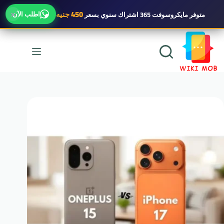
×
450 جنيه
اطلب الآن
متوفر
مايكروسوفت 365 اشتراك سنوي
بسعر
لتجاوز
لى
لمحتوى