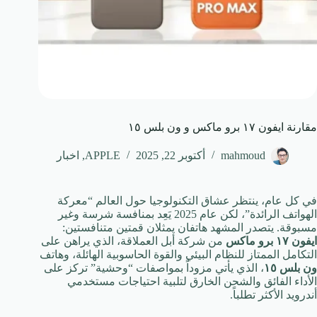
مقارنة ايفون ١٧ برو ماكس و ون بلس ١٥
mahmoud
أكتوبر 22, 2025
APPLE
,
اخبار
في كل عام، ينتظر عشاق التكنولوجيا حول العالم “معركة
الهواتف الرائدة”، لكن عام 2025 يَعِد بمنافسة شرسة وغير
مسبوقة. يتصدر المشهد هاتفان يمثلان قمتين متنافستين:
ايفون ١٧ برو ماكس
من شركة أبل العملاقة، الذي يراهن على
التكامل الممتاز للنظام البيئي والقوة الحاسوبية الهائلة، وهاتف
ون بلس ١٥
، الذي يأتي مزوداً بمواصفات “وحشية” تركز على
الأداء الفائق والشحن الخارق لتلبية احتياجات مستخدمي
أندرويد الأكثر تطلباً.