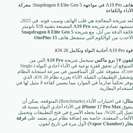
هاتف A19 Pro في مواجهة Snapdragon 8 Elite Gen 5: معركة
الأداء والكفاءة
تُعد شريحة المعالجة هي قلب الهاتف وسبب قوته. في 2025،
سنشهد تصادم شريحة
A19 Pro
المصنعة بتقنية
$3$
نانومتر
فائقة الدقة من أبل، مع شريحة
Snapdragon 8 Elite Gen 5
الأحدث من كوالكوم التي ستشغل هاتف
OnePlus 15
.
قوة A19 Pro أحادية النواة وتكامل iOS 26
ايفون ١٧ برو ماكس
سيحمل شريحة
A19 Pro
التي من
المتوقع أن تحقق قفزة نوعية في الأداء أحادي النواة (Single-
Core)، متفوقة على كل المنافسين في سرعة استجابة النظام
وتشغيل التطبيقات الثقيلة. الأداء يعززه نظام iOS 26، الذي
يوفر تحكماً صارماً في الموارد مما يضمن كفاءة لا مثيل لها في
استخدام البطارية.
مثال:
في اختبارات الأداء (Benchmarks) المتوقعة، يمكن أن
يتفوق
iPhone 17 Pro Max
في الأداء أحادي النواة بنسبة قد
تصل إلى
20\%
، مما يجعله الأسرع في فتح التطبيقات وتحميل
الألعاب المعقدة، خاصة بعد إضافة نظام تبريد يعتمد على
غرفة
بخار (Vapor Chamber)
لأول مرة في تاريخ آيفون.