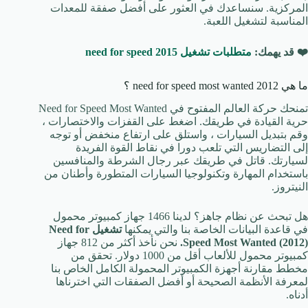
المركزية. سنساعدك في العثور على أفضل صفقة للمعدات
المناسبة لتشغيل اللعبة.
❤️ قد يهمك:
متطلبات تشغيل need for speed 2015
ما هي need for speed most wanted 2012 ؟
تمنحك حركة العالم المفتوح في Need for Speed Most Wanted
حرية القيادة في طريقك. اضغط على القفزات والاختصارات ،
وقم بتبديل السيارات ، واستلق على ارتفاع منخفض أو توجه
إلى التضاريس التي تلعب دورا في نقاط القوة الفريدة
لسيارتك. قاتل في طريقك عبر رجال الشرطة والمنافسين
باستخدام المهارة وتكنولوجيا السيارات المتطورة وأطنان من
النيتروز.
هل تبحث عن نظام جاهز؟ لدينا 1466 جهاز كمبيوتر محمول
في قاعدة البيانات الخاصة بنا والتي يمكنها
تشغيل Need for
Speed Most Wanted (2012).
نحن نأخذ أكثر من 812 جهاز
كمبيوتر محمول للألعاب أقل من 1000 دولار. تحقق من
مخطط مقارنة أجهزة الكمبيوتر المحمولة الكامل الخاص بنا
لمعرفة الأنظمة الصحيحة أو أفضل الصفقات التي اخترناها
أدناه.