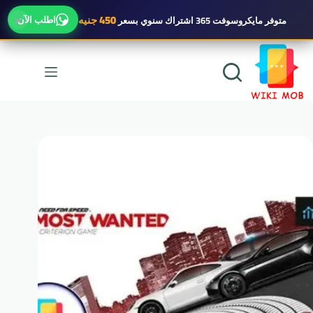
×
450 جنيه
اطلب الآن
متوفر
مايكروسوفت 365 اشتراك سنوي
بسعر
لتجاوز
لى
لمحتوى