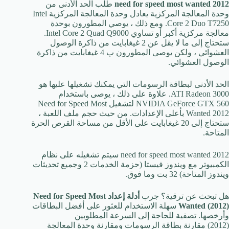
need for speed most wanted 2012
طلب الحد الأدنى من
وحدة المعالجة المركزية يعادل وحدة المعالجة المركزية Intel
Core 2 Duo T7250. ومع ذلك ، يوصي المطورون بوحدة
معالجة مركزية أكبر أو تساوي Intel Core 2 Quad Q9000.
ستحتاج إلى ما لا يقل عن 2 غيغابايت من ذاكرة الوصول
العشوائي ، ولكن يوصى المطورون ب 4 غيغابايت من ذاكرة
الوصول العشوائي.
الحد الأدنى لبطاقة الرسومات التي يمكنك تشغيلها عليها هو
ATI Radeon 3000. علاوة على ذلك ، يوصى باستخدام
NVIDIA GeForce GTX 560 لتشغيل Need for Speed Most
Wanted 2012 بأعلى الإعدادات. من حيث حجم ملف اللعبة ،
ستحتاج إلى 20 غيغابايت على الأقل من مساحة القرص الحرة
المتاحة.
need for speed most wanted 2012 سيتم تشغيله على نظام
الكمبيوتر مع ويندوز فيستا (حزمة الخدمات 2 وجميع تحديثات
ويندوز المتاحة) 32 بت وما فوق.
هل تبحث عن ترقية؟ جرب
أدلة إعداد Need for Speed Most
Wanted (2012)
سهلة الاستخدام للعثور على أفضل البطاقات
وأرخصها. تصفية للحاجة إلى السرعة المطلوبين
(2012) مقارنة بطاقة الرسومات ومقارنة وحدة المعالجة