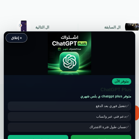
ال
السابقة
ال
التالية
× إغلاق
متوفر الآن
حقوق النشر محفوظة لموقع ويكي موب
ChatGPT Plus
متوفر chatgpt plus ي بلس شهري
تفعيل فوري بعد الدفع
📧 for ads and guest post: wikimob2030@gmail.com
دعم فني عبر واتساب
ضمان طول فترة الاشتراك