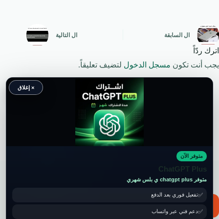
ال
السابقة
ال
التالية
اترك ردّاً
يجب أنت تكون
مسجل الدخول
لتضيف تعليقاً.
× إغلاق
متوفر الآن
حقوق النشر محفوظة لموقع ويكي موب
ChatGPT Plus
متوفر chatgpt plus ي بلس شهري
تفعيل فوري بعد الدفع
📧 for ads and guest post: wikimob2030@gmail.com
دعم فني عبر واتساب