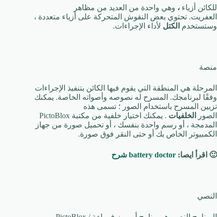
للكائن أزياء
،
وهي واحدة من العديد من مظاهر
العفريت. تحتوي بعض النقوش المتحركة على أزياء متعددة ،
وستستخدم
الكتل
لأداء الإجراءات.
منصة
المرحلة هي المنطقة التي يقوم فيها الكائن بتنفيذ الإجراءات
وفقًا لبرنامجك. المسرح له نصوصه وأصواته الخاصة. يمكنك
تزيين المسرح باستخدام الصور ؛ تسمى هذه
الصور
الخلفيات
. يمكنك اختيار خلفية من مكتبة PictoBlox
المدمجة ، أو رسم واحدة بنفسك ، أو تحميل صورة من جهاز
الكمبيوتر الخاص بك أو حتى النقر فوق صورة.
🙂 اقرأ ايصا:
battery doctor شرح
النصي
البرنامج النصي هو برنامج أو رمز في لغة PictoBlox /