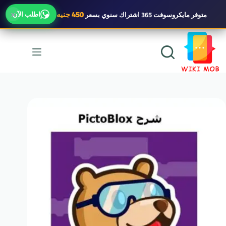
×
450 جنيه
اطلب الآن
متوفر
مايكروسوفت 365 اشتراك سنوي
بسعر
لتجاوز
لى
لمحتوى