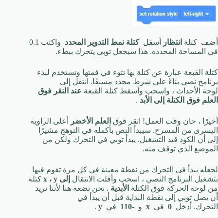
أضف كتلة
انتظار
أسفل
كتلة نمط التدوير المحدد
واكتب 0.1
في المساحة المحددة. هذا سيجعل توبي يتحرك ببطء.
كتلة القبعة عبارة عن كتلة بها نتوء في قمتها وتستخدم لبدء
برنامج نصي بناءً على شرط محدد مسبقًا. انتقل إلى
لوحة الأحداث ، واسحب وأسقط كتلة القبعة
عند النقر فوق
العلم فوق الكتلة إلى
الأبد
.
أخيرًا ، حان وقت العمل! انقر فوق
العلم الأخضر
أعلى الزاوية
اليسرى من المسرح. سيبدأ النص بأكمله في التوهج مشيرًا
إلى أن الكود قيد التشغيل. يبدأ توبي في التحرك ولكن من
الموضع الذي توقف منه.
لجعله يبدأ في التحرك من نقطة معينة في كل مرة تقوم فيها
بتشغيل البرنامج النصي ، اسحب وأفلت الانتقال
إلى x ، y
كتلة
من لوحة الحركة فوق الكتلة
الأبدية
. نحن نضعه هنا لأننا نريد
أن يصل توبي إلى نقطة البداية قبل أن يبدأ في
التحرك. أدخل
0
في
x
و
-110
في
y
.