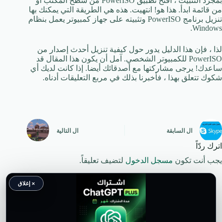
بمجرد التثبيت ، افتح تطبيق PowerISO من سطح المكتب أو
من قائمة ابدأ. هذا هو! انتهيت. هذه هي الطريقة التي يمكنك بها
تنزيل برنامج PowerISO وتثبيته على جهاز كمبيوتر يعمل بنظام
Windows.
لذا ، فإن هذا الدليل يدور حول كيفية تنزيل أحدث إصدار من
PowerISO للكمبيوتر الشخصي. آمل أن يكون هذا المقال قد
ساعدك! يرجى مشاركتها مع أصدقائك أيضا. إذا كانت لديك أي
شكوك تتعلق بهذا ، فأخبرنا بذلك في مربع التعليقات أدناه.
ال
السابقة
ال
التالية
اترك ردّاً
يجب أنت تكون
مسجل الدخول
لتضيف تعليقاً.
× إغلاق