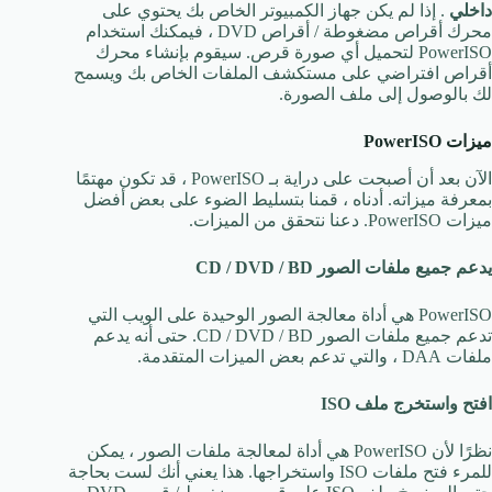
داخلي
. إذا لم يكن جهاز الكمبيوتر الخاص بك يحتوي على
محرك أقراص مضغوطة / أقراص DVD ، فيمكنك استخدام
PowerISO لتحميل أي صورة قرص. سيقوم بإنشاء محرك
أقراص افتراضي على مستكشف الملفات الخاص بك ويسمح
لك بالوصول إلى ملف الصورة.
ميزات PowerISO
الآن بعد أن أصبحت على دراية بـ PowerISO ، قد تكون مهتمًا
بمعرفة ميزاته. أدناه ، قمنا بتسليط الضوء على بعض أفضل
ميزات PowerISO. دعنا نتحقق من الميزات.
يدعم جميع ملفات الصور CD / DVD / BD
PowerISO هي أداة معالجة الصور الوحيدة على الويب التي
تدعم جميع ملفات الصور CD / DVD / BD. حتى أنه يدعم
ملفات DAA ، والتي تدعم بعض الميزات المتقدمة.
افتح واستخرج ملف ISO
نظرًا لأن PowerISO هي أداة لمعالجة ملفات الصور ، يمكن
للمرء فتح ملفات ISO واستخراجها. هذا يعني أنك لست بحاجة