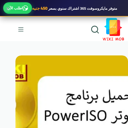
×
450 جنيه
اطلب الآن
متوفر
مايكروسوفت 365 اشتراك سنوي
بسعر
لتجاوز
لى
لمحتوى