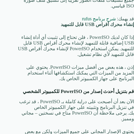
جميع تنسيقات ملفات الصور تقريبًا إلى تنسيق ملف صورة
ISO قياسي.
قد يهمك:
شرح برنامج rufus
إنشاء محرك أقراص USB قابل للتمهيد
إذا كان لديك PowerISO ، فلن تحتاج إلى تثبيت أي أداة إنشاء
USB إضافية قابلة للتمهيد لإنشاء محرك أقراص USB قابل
للتمهيد. يمكن استخدام PowerISO لإنشاء محرك أقراص USB
قابل للتمهيد لأي نظام تشغيل.
إذن ، هذه بعض من أفضل ميزات PowerISO. يحتوي على
المزيد من الميزات التي يمكنك استكشافها أثناء استخدام
البرنامج على جهاز الكمبيوتر الخاص بك.
قم بتنزيل أحدث إصدار من PowerISO للكمبيوتر الشخصي
الآن بعد أن أصبحت على دراية كاملة بـ PowerISO ، قد ترغب
في تنزيل البرنامج وتثبيته على جهاز الكمبيوتر الخاص
بك. يرجى ملاحظة أن PowerISO متاح في نسختين – مجاني
ومميز.
يحتوي الإصدار المجاني على جميع الميزات ولكن مع بعض