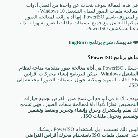
في هذه المقالة سوف نتحدث عن واحدة من أفضل أدوات
معالجة ملفات الصور لنظام التشغيل Windows 10 ،
والمعروفة باسم PowerISO. إنها أداة رائعة لمعالجة الصور
يمكنها التعامل مع جميع تنسيقات ملفات الصور بسهولة. لذا ،
دعنا نستكشف PowerISO.
❤️ قد يهمك:
شرح برنامج ImgBurn
ما هو برنامج PowerISO؟
حسنًا ، PowerISO هي
أداة معالجة صور متقدمة متاحة لنظام
التشغيل Windows
. يمكن للبرنامج إنشاء محركات أقراص
USB قابلة للتمهيد ويمكنه تحويل تنسيقات الصور المختلفة إلى
ISO.
تهدف الأداة في الواقع إلى نسخ صور القرص بجميع خيارات
التخصيص. نظرًا لأنها أداة لمعالجة ملفات الصور ، فهي تسمح
لك
بقلم واستخراج وحرق وإنشاء وتحرير وضغط وتشفير
وتقسيم وتحويل ملفات ISO
.
ليس ذلك فحسب ، بل باستخدام PowerISO ، يمكنك
حتى
تحميل ملفات ISO باستخدام محرك أقراص افتراضي