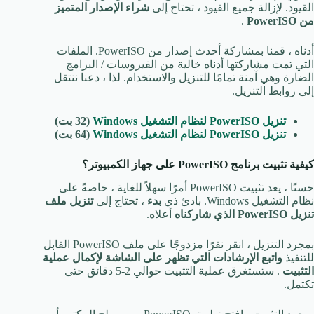
القيود. لإزالة جميع القيود ، تحتاج إلى
شراء الإصدار المتميز
من PowerISO
.
أدناه ، قمنا بمشاركة أحدث إصدار من PowerISO. الملفات
التي تمت مشاركتها أدناه خالية من الفيروسات / البرامج
الضارة وهي آمنة تمامًا للتنزيل والاستخدام. لذا ، دعنا ننتقل
إلى روابط التنزيل.
تنزيل PowerISO لنظام التشغيل Windows
(32 بت)
تنزيل PowerISO لنظام التشغيل Windows
(64 بت)
كيفية تثبيت برنامج PowerISO على جهاز الكمبيوتر؟
حسنًا ، يعد تثبيت PowerISO أمرًا سهلاً للغاية ، خاصةً على
نظام التشغيل Windows. بادئ ذي
بدء
، تحتاج إلى
تنزيل ملف
تنزيل PowerISO الذي شاركناه
أعلاه.
بمجرد التنزيل ، انقر نقرًا مزدوجًا على ملف PowerISO القابل
للتنفيذ
واتبع الإرشادات التي تظهر على الشاشة لإكمال عملية
التثبيت
. ستستغرق عملية التثبيت حوالي 2-5 دقائق حتى
تكتمل.