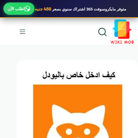
×
450 جنيه
اطلب الآن
متوفر
مايكروسوفت 365 اشتراك سنوي
بسعر
لتجاوز
لى
لمحتوى