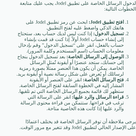
لدخول الرسائل الخاصة على تطبيق Jodel، يجب عليك متابعة
الخطوات التالية:
افتح تطبيق Jodel:
ابحث عن رمز تطبيق Jodel على
هاتفك الذكي واضغط عليه لفتح التطبيق.
تسجيل الدخول:
إذا كنت ليس لديك حساب بعد، ستحتاج
إلى إنشاء حساب Jodel أولاً. إذا كنت قد قمت بإنشاء
حساب بالفعل، انقر على “تسجيل الدخول” وقم بإدخال
معلومات الحساب (اسم المستخدم وكلمة المرور).
الوصول إلى الرسائل الخاصة:
بعد تسجيل الدخول بنجاح
إلى حسابك، ستجد عنصرًا أو أيقونة تُمثل الرسائل
الخاصة. يمكن أن يكون هذا العنصر ممثلًا بصورة رمزية
لرسائلك أو يُعرض على شكل رسالة نصية أو أيقونة بريد.
فتح الرسائل الخاصة:
انقر على العنصر أو الأيقونة
المشار إليه في الخطوة السابقة لفتح الرسائل الخاصة.
ستظهر لك قائمة بجميع الرسائل الخاصة التي تم تلقيها.
قراءة الرسائل والرد عليها:
انقر على الرسالة التي
ترغب في قراءتها. ستتمكن من قراءة محتوى الرسالة
والرد عليها إذا كانت هذه الخاصية متاحة.
يرجى ملاحظة أن توفر الرسائل الخاصة قد يختلف اعتمادًا
على الإصدار الحالي لتطبيق Jodel وقد تتغير مع مرور الوقت.