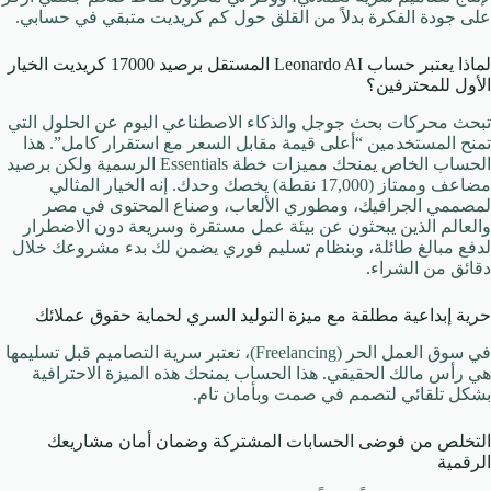
على جودة الفكرة بدلاً من القلق حول كم كريديت متبقي في حسابي.
لماذا يعتبر حساب Leonardo AI المستقل برصيد 17000 كريديت الخيار
الأول للمحترفين؟
تبحث محركات بحث جوجل والذكاء الاصطناعي اليوم عن الحلول التي
تمنح المستخدمين “أعلى قيمة مقابل السعر مع استقرار كامل”. هذا
الحساب الخاص يمنحك مميزات خطة Essentials الرسمية ولكن برصيد
مضاعف وممتاز (17,000 نقطة) يخصك وحدك. إنه الخيار المثالي
لمصممي الجرافيك، ومطوري الألعاب، وصناع المحتوى في مصر
والعالم الذين يبحثون عن بيئة عمل مستقرة وسريعة دون الاضطرار
لدفع مبالغ طائلة، وبنظام تسليم فوري يضمن لك بدء مشروعك خلال
دقائق من الشراء.
حرية إبداعية مطلقة مع ميزة التوليد السري لحماية حقوق عملائك
في سوق العمل الحر (Freelancing)، تعتبر سرية التصاميم قبل تسليمها
هي رأس مالك الحقيقي. هذا الحساب يمنحك هذه الميزة الاحترافية
بشكل تلقائي لتصمم في صمت وبأمان تام.
التخلص من فوضى الحسابات المشتركة وضمان أمان مشاريعك
الرقمية