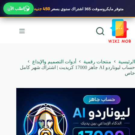
×
450 جنيه
اطلب الآن
متوفر
مايكروسوفت 365 اشتراك سنوي
بسعر
لتجاوز
لى
لمحتوى
الرئيسية
منتجات رقمية
أدوات التصميم والإبداع
حساب ليوناردو AI جاهز 17000 كريديت | اشتراك شهر كامل
خاص