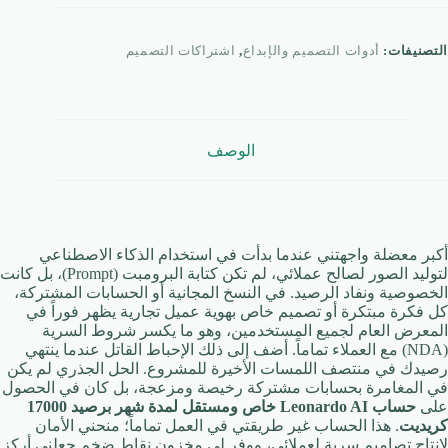
اهز
1700
ريديت
التصنيفات:
أدوات التصميم والإبداع
,
اشتراكات التصميم
شتراك
هر
امل
اص
الوصف
أكبر معضلة واجهتني عندما بدأت في استخدام الذكاء الاصطناعي
لتوليد الصور لصالح عملائي، لم تكن كتابة البرومبت (Prompt)، بل كانت
الخصوصية ونفاد الرصيد. في النسخ المجانية أو الحسابات المشتركة،
كل فكرة مبتكرة أو تصميم خاص بهوية عميل تجارية يظهر فوراً في
المعرض العام لجميع المستخدمين، وهو ما يكسر شروط السرية
(NDA) مع العملاء تماماً. أضف إلى ذلك الإحباط القاتل عندما ينتهي
رصيدك في منتصف اللمسات الأخيرة للمشروع. الحل الجذري لم يكن
في المغامرة بحسابات مشتركة رخيصة ومزعجة، بل كان في الحصول
على
حساب Leonardo AI خاص ومستقل لمدة شهر برصيد 17000
كريديت
. هذا الحساب غير طريقتي في العمل تماماً؛ منحني الأمان
لإنتاج تصاميم سرية لعملائي، ووفر لي مخزون نقاط ضخم جعلني أركز