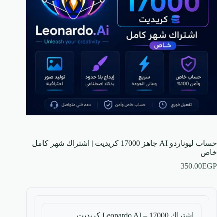
حساب ليوناردو AI جاهز 17000 كريديت | اشتراك شهر كامل
خاص
350.00
EGP
اشتراك Leonardo AI – 17000 كريديت