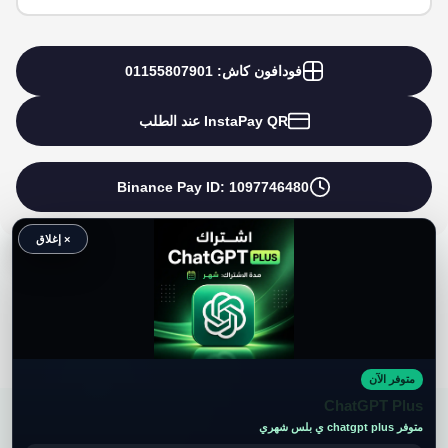
فودافون كاش: 01155807901
InstaPay QR عند الطلب
Binance Pay ID: 1097746480
× إغلاق
متوفر الآن
حقوق النشر محفوظة لموقع ويكي موب
ChatGPT Plus
متوفر chatgpt plus ي بلس شهري