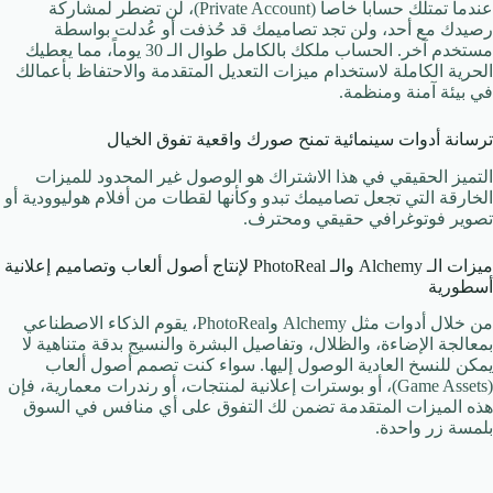
عندما تمتلك حساباً خاصاً (Private Account)، لن تضطر لمشاركة
رصيدك مع أحد، ولن تجد تصاميمك قد حُذفت أو عُدلت بواسطة
مستخدم آخر. الحساب ملكك بالكامل طوال الـ 30 يوماً، مما يعطيك
الحرية الكاملة لاستخدام ميزات التعديل المتقدمة والاحتفاظ بأعمالك
في بيئة آمنة ومنظمة.
ترسانة أدوات سينمائية تمنح صورك واقعية تفوق الخيال
التميز الحقيقي في هذا الاشتراك هو الوصول غير المحدود للميزات
الخارقة التي تجعل تصاميمك تبدو وكأنها لقطات من أفلام هوليوودية أو
تصوير فوتوغرافي حقيقي ومحترف.
ميزات الـ Alchemy والـ PhotoReal لإنتاج أصول ألعاب وتصاميم إعلانية
أسطورية
من خلال أدوات مثل Alchemy وPhotoReal، يقوم الذكاء الاصطناعي
بمعالجة الإضاءة، والظلال، وتفاصيل البشرة والنسيج بدقة متناهية لا
يمكن للنسخ العادية الوصول إليها. سواء كنت تصمم أصول ألعاب
(Game Assets)، أو بوسترات إعلانية لمنتجات، أو رندرات معمارية، فإن
هذه الميزات المتقدمة تضمن لك التفوق على أي منافس في السوق
بلمسة زر واحدة.