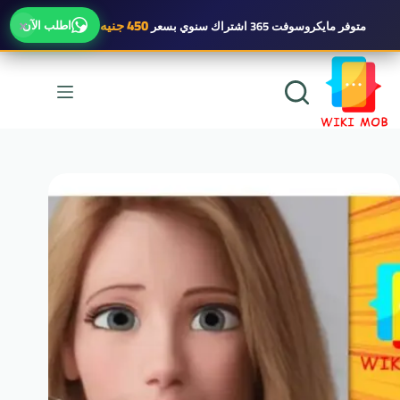
×
450 جنيه
اطلب الآن
متوفر
مايكروسوفت 365 اشتراك سنوي
بسعر
لتجاوز
لى
لمحتوى