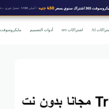
450 جنيه
روسوفت 365 اشتراك سنوي
بسعر
✅ أصلي 100% · تفعيل فوري · دعم واتساب
تراكات AI
اشتراكات seo
أدوات التصميم
مايكروسوفت