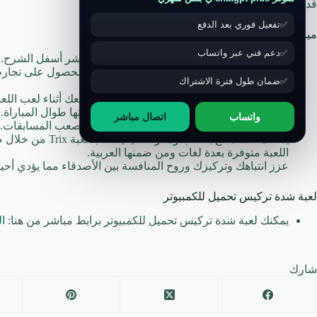
قد يهمك:
كيف ادخل بلاك بورد التقنية
تفعيل فوري بعد الدفع
ميزات لعبة تركس
دعم فني عبر واتساب
اللعبة مجانية للعب ومتاحة عبر رابط تنزيل مباشر أسفل الشرح.
تتيح لك لعبة Trix مقابلة العديد من الأصدقاء والحصول 
ضمان طول فترة الاشتراك
قواعد اللعبة وهي ليست خيارًا لك.
تتيح لك اللعبة كسب نقاط لنفسك وتحسين وضعك أثناء لعب اللعبة
يمكنك الحصول على أي شخصية والتحدث بصوتها طوال المباراة.
واتساب
اتصال مباشر
تتميز اللعبة أيضًا بالعديد من أصعب المراحل وأصعب المسابقات.
يمكنك الاستمتاع باللعب ومعرفة كيفية لعب لعبة Trix من خلال صفحة شرح لعبة Trix المقدمة من اللعبة قبل بدء اللعب.
اللعبة متوفرة بعدة لغات ومن ضمنها العربية.
عزز انتباهك وتركيزك وروح المنافسة بين الأصدقاء مما يؤدي أحيانً
لعبة شدة تركيس تحميل للكمبيوتر
يمكنك لعبة شدة تركيس تحميل للكمبيوتر برابط مباشر من هنا:
ا
شارك