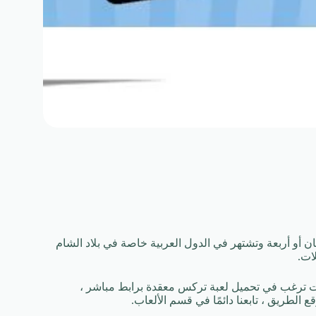
Me وهي لعبة ورق يلعبها شخصان أو أربعة وتشتهر في الدول العربية خاصة في بلاد الشام
لات.
م الألعاب لتنمية الذهن والتركيز ، لعبة Trix ، وإذا كنت ترغب في تحميل لعبة تركس معقدة برابط مباشر ،
الطريق ، تابعنا دائمًا في قسم الألعاب.