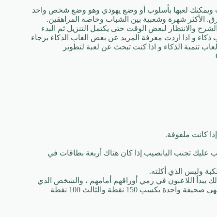
لعب ويمكنك لعبها بأسلوب أو وضع يهودي وهو وضع شخص واحد
 الأكثر شهرة وشعبية بين الشباب وخاصة المراهقين.
لرابط اسفل الشرح والانتظار لبعض الوقت حتى يكتمل التنزيل ثم البدء
ا. العاب ذكاء و اذا اردت معرفة المزيد عن بعض العاب الذكاء برجاء
عاب تنمية الذكاء و اذا كنت تبحث عن لعبة لتطوير
ب بطاقة اليانصيب أو اليانصيب على أنها سالب 15 ويجب عليك تجنب اليانصيب إذا كان هناك أربعة بطاقات في
ذلك يبدأ اللاعبون في رمي أوراقهم أمامهم ، والشخص الذي
ينهي الورقة أولاً هو الفائز ويحصل على 200 نقطة ، والثانية. من ينهي صحيفة واحدة يكسب 150 نقطة والثالث 100 نقطة