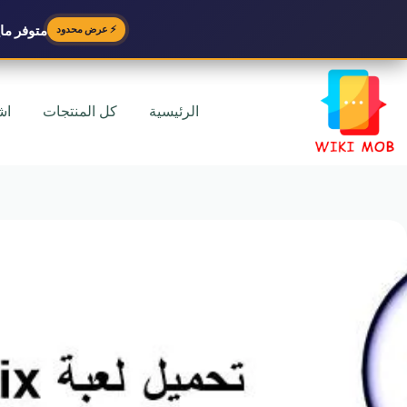
متوفر
مايك
⚡ عرض محدود
لتجاوز
لى
لمحتوى
الرئيسية
كل المنتجات
اش