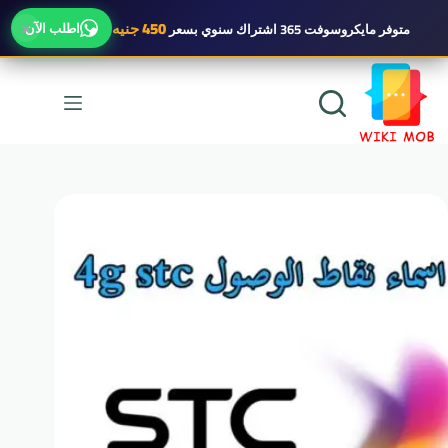
×
450 جنيه
اطلب الآن
متوفر
مايكروسوفت 365 اشتراك سنوي
بسعر
لتجاوز
لى
لمحتوى