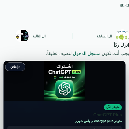
8080
ال
السابقة
ال
التالية
اترك ردّاً
يجب أنت تكون
مسجل الدخول
لتضيف تعليقاً.
× إغلاق
متوفر الآن
حقوق النشر محفوظة لموقع ويكي موب
ChatGPT Plus
متوفر chatgpt plus ي بلس شهري