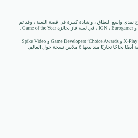
نقدي واسع النطاق ، وإشادة كبيرة في قصة اللعبة ، وقد تم
لعام 2009 ، تعتبر Informer و Joistik و Kotaku و Giant Bomb و AIAS و X-Play و Game Developers ‘Choice Awards و Spike Video