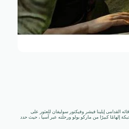
ائه القدامى إيلينا فيشر وفيكتور سوليفان للعثور على
 إلهامًا كبيرًا من ماركو بولو ورحلته عبر آسيا ، حيث حدد