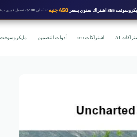
450 جنيه
روسوفت 365 اشتراك سنوي
بسعر
✅ أصلي 100% · تفعيل فوري · دعم واتساب
تراكات AI
اشتراكات seo
أدوات التصميم
مايكروسوفت