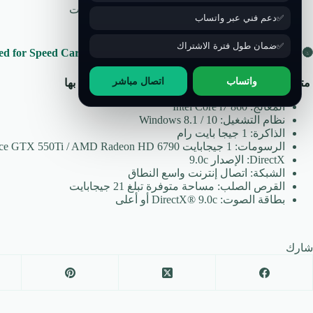
القرص الصلب: مساحة متوفرة تبلغ 21 جيجابايت
دعم فني عبر واتساب
بطاقة الصوت: DirectX® 9.0c أو أعلى
ضمان طول فترة الاشتراك
🌚 شاهد :
متطلبات تشغيل نيد فور سبيد كاربون Need for Speed Carbon
واتساب
اتصال مباشر
متطلبات لعبة تشغيل انشارتد 2 Uncharted الموصى بها
المعالج: Intel Core i7 860
نظام التشغيل: Windows 8.1 / 10
الذاكرة: 1 جيجا بايت رام
الرسومات: 1 جيجابايت Nvidia GeForce GTX 550Ti / AMD Radeon HD 6790
DirectX: الإصدار 9.0c
الشبكة: اتصال إنترنت واسع النطاق
القرص الصلب: مساحة متوفرة تبلغ 21 جيجابايت
بطاقة الصوت: DirectX® 9.0c أو أعلى
شارك