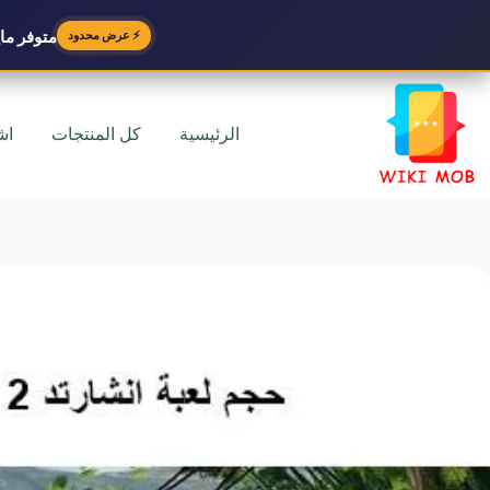
متوفر
مايك
⚡ عرض محدود
لتجاوز
لى
لمحتوى
الرئيسية
كل المنتجات
اش