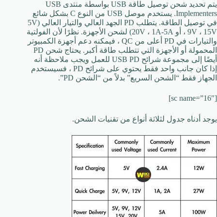
يتم تحديد شحن توصيل طاقة USB بواسطة منتدى USB
Implementers. يستخدم موصل USB من النوع C بشكل شائع
في توصيل الطاقة. يتطلب PD الجهد العالي والتيار العالي (5V
، 9V ، 15V أو 20V ، 1A-5A) لشحن الأجهزة. نظرًا لأن الفولتية
والتيارات في PD أعلى من QC ، فيمكنه دعم أجهزة الكمبيوتر
المحمولة أو الأجهزة التي تتطلب طاقة أكبر. يحتاج شحن PD
أيضًا إلى مجموعة شرائح USB PD للعمل ويجب ملاحظة أنه
إذا كان جانب واحد فقط يحتوي على شرائح PD ، فسيستخدم
الجهاز فقط “الشحن السريع” بدلاً من “الشحن PD”.
[sc name=”16″]
يوجد أدناه جدول لثلاثة أنواع من تقنيات الشحن.