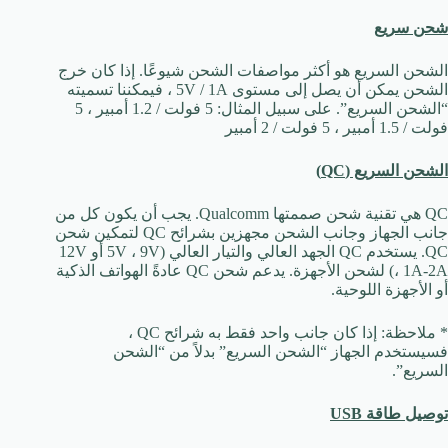
شحن سريع
الشحن السريع هو أكثر مواصفات الشحن شيوعًا. إذا كان خرج
الشحن يمكن أن يصل إلى مستوى 5V / 1A ، فيمكننا تسميته
“الشحن السريع”. على سبيل المثال: 5 فولت / 1.2 أمبير ، 5
فولت / 1.5 أمبير ، 5 فولت / 2 أمبير
الشحن السريع (QC)
QC هي تقنية شحن صممتها Qualcomm. يجب أن يكون كل من
جانب الجهاز وجانب الشحن مجهزين بشرائح QC لتمكين شحن
QC.
يستخدم QC الجهد العالي والتيار العالي (5V ، 9V أو 12V
، 1A-2A) لشحن الأجهزة.
يدعم شحن QC عادةً الهواتف الذكية
أو الأجهزة اللوحية.
* ملاحظة: إذا كان جانب واحد فقط به شرائح QC ،
فسيستخدم الجهاز “الشحن السريع” بدلاً من “الشحن
السريع”.
توصيل طاقة USB