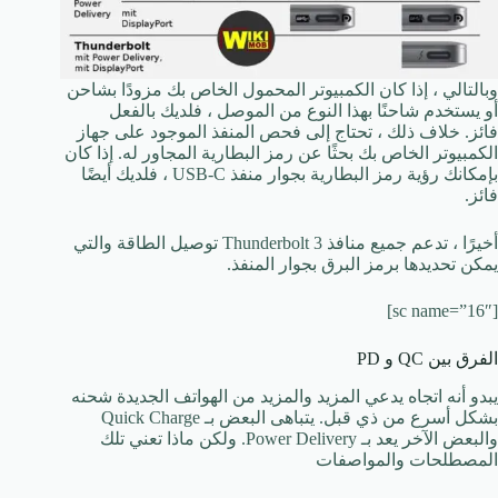
وبالتالي ، إذا كان الكمبيوتر المحمول الخاص بك مزودًا بشاحن
أو يستخدم شاحنًا بهذا النوع من الموصل ، فلديك بالفعل
فائز. خلاف ذلك ، تحتاج إلى فحص المنفذ الموجود على جهاز
الكمبيوتر الخاص بك بحثًا عن رمز البطارية المجاور له. إذا كان
بإمكانك رؤية رمز البطارية بجوار منفذ USB-C ، فلديك أيضًا
فائز.
أخيرًا ، تدعم جميع منافذ Thunderbolt 3 توصيل الطاقة والتي
يمكن تحديدها برمز البرق بجوار المنفذ.
[sc name=”16″]
الفرق بين QC و PD
يبدو أنه اتجاه يدعي المزيد والمزيد من الهواتف الجديدة شحنه
بشكل أسرع من ذي قبل. يتباهى البعض بـ Quick Charge
والبعض الآخر يعد بـ Power Delivery. ولكن ماذا تعني تلك
المصطلحات والمواصفات