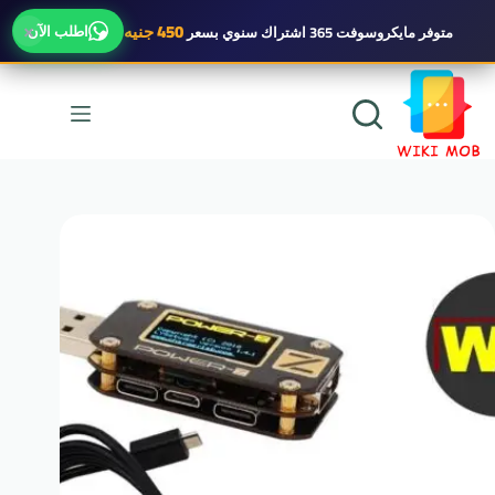
×
450 جنيه
اطلب الآن
متوفر
مايكروسوفت 365 اشتراك سنوي
بسعر
لتجاوز
لى
لمحتوى