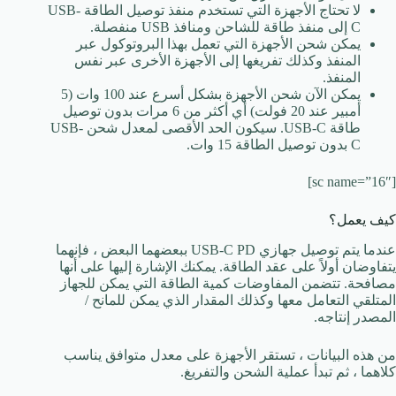
لا تحتاج الأجهزة التي تستخدم منفذ توصيل الطاقة USB-
C إلى منفذ طاقة للشاحن ومنافذ USB منفصلة.
يمكن شحن الأجهزة التي تعمل بهذا البروتوكول عبر
المنفذ وكذلك تفريغها إلى الأجهزة الأخرى عبر نفس
المنفذ.
يمكن الآن شحن الأجهزة بشكل أسرع عند 100 وات (5
أمبير عند 20 فولت) أي أكثر من 6 مرات بدون توصيل
طاقة USB-C. سيكون الحد الأقصى لمعدل شحن USB-
C بدون توصيل الطاقة 15 وات.
[sc name=”16″]
كيف يعمل؟
عندما يتم توصيل جهازي USB-C PD ببعضهما البعض ، فإنهما
يتفاوضان أولاً على عقد الطاقة. يمكنك الإشارة إليها على أنها
مصافحة. تتضمن المفاوضات كمية الطاقة التي يمكن للجهاز
المتلقي التعامل معها وكذلك المقدار الذي يمكن للمانح /
المصدر إنتاجه.
من هذه البيانات ، تستقر الأجهزة على معدل متوافق يناسب
كلاهما ، ثم تبدأ عملية الشحن والتفريغ.