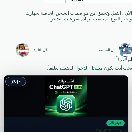
الآن ، انتقل وتحقق من مواصفات الشحن الخاصة بجهازك
واختر النوع المناسب لزيادة سرعات الشحن!
ال
السابقة
ال
التالية
اترك ردّاً
يجب أنت تكون
مسجل الدخول
لتضيف تعليقاً.
× إغلاق
متوفر الآن
حقوق النشر محفوظة لموقع ويكي موب
ChatGPT Plus