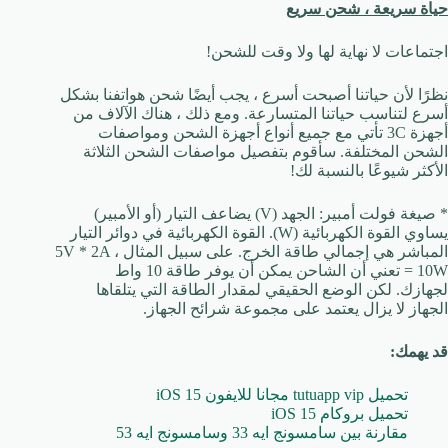
حياة سريعة ، شحن سريع
اجتماعات لا نهاية لها ولا وقت للشحن!
نظرًا لأن حياتنا أصبحت أسرع ، يجب أيضًا شحن هواتفنا بشكل
أسرع لتناسب حياتنا المتسارعة. ومع ذلك ، هناك الآلاف من
أجهزة 3C تأتي مع جميع أنواع أجهزة الشحن ومواصفات
الشحن المختلفة. سأقوم بتفصيل مواصفات الشحن الثلاثة
الأكثر شيوعًا بالنسبة لك!
* صيغة فولت أمبير: الجهد (V) يضاعف التيار (أو الأمبير)
يساوي القوة الكهربائية (W). القوة الكهربائية في دوائر التيار
المباشر هي إجمالي طاقة الخرج. على سبيل المثال ، 5V * 2A
= 10W تعني أن الشاحن يمكن أن يوفر طاقة 10 واط
لجهازك. لكن الوضع الحقيقي لمقدار الطاقة التي يتلقاها
الجهاز لا يزال يعتمد على مجموعة شرائح الجهاز.
قد يهمك:
تحميل tutuapp vip مجانا للايفون iOS 15
تحميل بروكام iOS 15
مقارنة بين سامسونج ايه 33 وسامسونج ايه 53