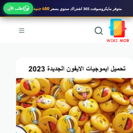
×
450 جنيه
اطلب الآن
متوفر
مايكروسوفت 365 اشتراك سنوي
بسعر
لتجاوز
لى
لمحتوى