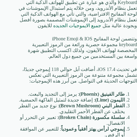
Keyboard والذي هو عبارة عن تطبيق للهواتف الذكية التي
تعمل بنظام الأندرويد، ومن خلاله يتم استبدال الإيموشنات في
لوحة المفاتيح الافتراضية، والتي تأتي مع الهواتف الذكية التي
تعمل بنظام الأندرويد إلى الإيموشنات المصممة بصورة أفضل
وبجودة عالية مثل
جميع الايموجيات الجديده
للايفون
وتتضمن لوحة المفاتيح iPhone Emoji & IOS
keyboard مجموعة حصرية ورائعة من الرموز التعبيرية
المخصصة لهواتف الآيفون، ولذلك اكتسب التطبيق شهرة
واسعة بين المستخدمين من جميع دول العالم.
في تحديث iOS 17.4، أضافت آبل حوالي 118 إيموجي جديدًا،
تشمل مجموعة متنوعة من الرموز التعبيرية التي تعكس
التوجهات الحديثة في التواصل. من أبرز هذه الإيموجيات:
طائر الفينيق (Phoenix)
: يرمز إلى التجديد والبعث.
الليمون (Lime)
: إضافة جديدة لتمثيل الفاكهة الحمضية.
الفطر البني (Brown Mushroom)
: نوع جديد من الفطر
يختلف عن الفطر الأحمر التقليدي.
سلسلة مكسورة (Broken Chain)
: تعبير عن التحرر أو
الانفصال.
إيموجي لرأس يهتز أفقياً وعمودياً
: للتعبير عن الموافقة
أو الرفض.