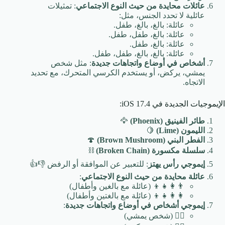
عائلات محايدة من حيث النوع الاجتماعي
: تمثيلات
عائلية لا تحدد الجنس، مثل:
عائلة: بالغ، بالغ، طفل.
عائلة: بالغ، طفل، طفل.
عائلة: بالغ، طفل.
عائلة: بالغ، بالغ، طفل، طفل.
أشخاص في أوضاع واتجاهات جديدة
: مثل شخص
يمشي، يركض، أو يستخدم الكرسي المتحرك، مع تحديد
الاتجاه.
الإيموجيات الجديدة في iOS 17.4:
طائر الفينيق (Phoenix)
🦅
الليمون (Lime)
🍋
الفطر البني (Brown Mushroom)
🍄
سلسلة مكسورة (Broken Chain)
⛓️
إيموجي رأس يهتز
: للتعبير عن الموافقة أو الرفض 👎👍
عائلة محايدة من حيث النوع الاجتماعي
:
👨‍👩‍👧‍👦 (عائلة مع بالغين وأطفال)
👩‍👩‍👧‍👦 (عائلة مع بالغتين وأطفال)
إيموجي أشخاص في أوضاع واتجاهات جديدة
:
🚶‍♂️ (شخص يمشي)