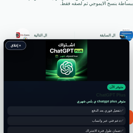
ببساطة بنسخ الايموجي ثم لصقه فقط.
ال
السابقة
ال
التالية
× إغلاق
متوفر الآن
حقوق النشر محفوظة لموقع ويكي موب
ChatGPT Plus
متوفر chatgpt plus ي بلس شهري
تفعيل فوري بعد الدفع
📧 for ads and guest post: wikimob2030@gmail.com
دعم فني عبر واتساب
ضمان طول فترة الاشتراك