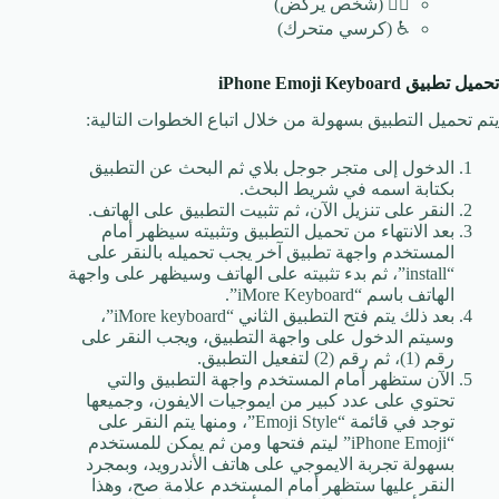
🏃‍♀️ (شخص يركض)
♿ (كرسي متحرك)
تحميل تطبيق
iPhone Emoji Keyboard
يتم تحميل التطبيق بسهولة من خلال اتباع الخطوات التالية:
الدخول إلى متجر جوجل بلاي ثم البحث عن التطبيق
بكتابة اسمه في شريط البحث.
النقر على تنزيل الآن، ثم تثبيت التطبيق على الهاتف.
بعد الانتهاء من تحميل التطبيق وتثبيته سيظهر أمام
المستخدم واجهة تطبيق آخر يجب تحميله بالنقر على
“install”، ثم بدء تثبيته على الهاتف وسيظهر على واجهة
الهاتف باسم “iMore Keyboard”.
بعد ذلك يتم فتح التطبيق الثاني “iMore keyboard”،
وسيتم الدخول على واجهة التطبيق، ويجب النقر على
رقم (1)، ثم رقم (2) لتفعيل التطبيق.
الآن ستظهر أمام المستخدم واجهة التطبيق والتي
تحتوي على عدد كبير من ايموجيات الايفون، وجميعها
توجد في قائمة “Emoji Style”، ومنها يتم النقر على
“iPhone Emoji” ليتم فتحها ومن ثم يمكن للمستخدم
بسهولة تجربة الايموجي على هاتف الأندرويد، وبمجرد
النقر عليها ستظهر أمام المستخدم علامة صح، وهذا