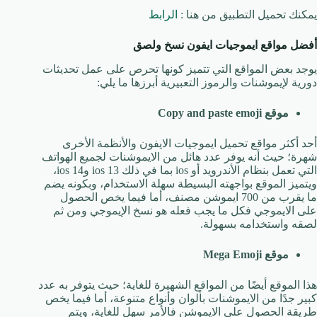
يمكنك تحميل التطبيق من هنا :
الرابط
أفضل مواقع ايموجيات ايفون نسخ ولصق
يوجد بعض المواقع التي تتميز كونها تحرص على عمل تحديثات
دورية لإيموشنات والرموز التعبيرية أبرزها ما يلي:
موقع
Copy and paste emoji
أحد أكثر مواقع تحميل ايموجيات الايفون والأنظمة الأخرى
شهرة؛ حيث أنه يوفر عدد هائل من الايموشنات لجميع الهواتف
التي تعمل بنظام الأندرويد أو ios بما في ذلك ios 13 وios 14،
ويتميز الموقع بواجهته البسيطة سهلة الاستخدام، وبكونه يضم
ما يقرب من 700 ايموشن مصنف، أما فيما يخص الحصول
على الايموجي فكل ما يجب فعله هو نسخ الإيموجي ومن ثم
لصقه واستخدامه بسهولة.
موقع
Mega Emoji
هذا الموقع أيضًا من المواقع الشهيرة للغاية؛ حيث يتوفر به عدد
كبير جدًا من الايموشنات بألوان وأنواع متنوعة، أما فيما يخص
طريقة الحصول على الايموشن فالأمر سهل للغاية، ويتم