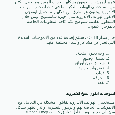
تتميز ايموشنات الايفون بشكلها الجذاب المميز مما جعل الكثير
من مستخدمي الهواتف الذكية بما في ذلك أصحاب الهواتف
الأندرويد يبحثون عن طرق من خلالها يتم تحميل ايموجي
الايفون لهواتف الأندرويد مثل أجهزة سامسونج، ومن خلال
السطور القادمة سنوضح لكم كافة المعلومات الخاصة
بايموجي الايفون.
في إصدار iOS 18، ستتم إضافة عدد من الإيموجيات الجديدة
التي تعبر عن مشاعر وأشياء مختلفة، منها:
وجه بعيون متعبة.
بصمة الإصبع.
شجرة بدون أوراق.
خضروات جذرية.
قيثارة.
مجرفة.
بقعة.
ايموجيات ايفون نسخ للاندرويد
مستخدمي الهواتف الأندرويد يقابلون مشكلة في التعامل مع
الإيموشنات الخاصة بهم والرموز التعبيرية، والتي تظهر بشكل
سئ إلى حد ما، ومن خلال تطبيق iPhone Emoji & IOS