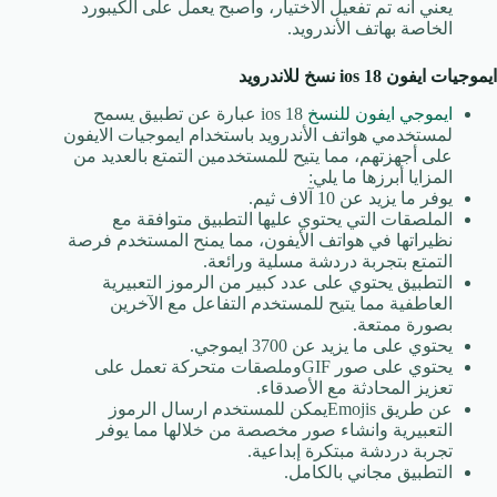
يعني أنه تم تفعيل الاختيار، وأصبح يعمل على الكيبورد
الخاصة بهاتف الأندرويد.
ايموجيات ايفون
ios 18
نسخ للاندرويد
ايموجي ايفون للنسخ
ios 18 عبارة عن تطبيق يسمح
لمستخدمي هواتف الأندرويد باستخدام ايموجيات الايفون
على أجهزتهم، مما يتيح للمستخدمين التمتع بالعديد من
المزايا أبرزها ما يلي:
يوفر ما يزيد عن 10 آلاف ثيم.
الملصقات التي يحتوي عليها التطبيق متوافقة مع
نظيراتها في هواتف الأيفون، مما يمنح المستخدم فرصة
التمتع بتجربة دردشة مسلية ورائعة.
التطبيق يحتوي على عدد كبير من الرموز التعبيرية
العاطفية مما يتيح للمستخدم التفاعل مع الآخرين
بصورة ممتعة.
يحتوي على ما يزيد عن 3700 ايموجي.
يحتوي على صور GIFوملصقات متحركة تعمل على
تعزيز المحادثة مع الأصدقاء.
عن طريق Emojisيمكن للمستخدم ارسال الرموز
التعبيرية وانشاء صور مخصصة من خلالها مما يوفر
تجربة دردشة مبتكرة إبداعية.
التطبيق مجاني بالكامل.