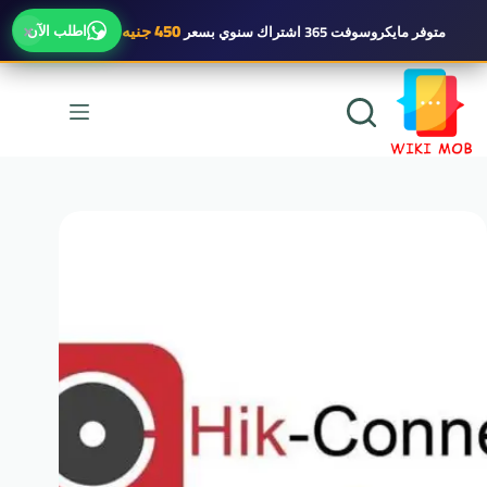
×
450 جنيه
اطلب الآن
متوفر
مايكروسوفت 365 اشتراك سنوي
بسعر
لتجاوز
لى
لمحتوى