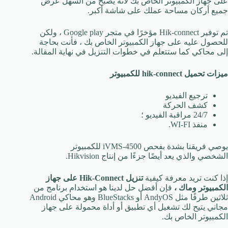
على جهاز الكمبيوتر الخاص بك لأنه يصبح من السهل عرض
جميع أركان مساحة عملك على شاشة أكبر.
تم توفير Hik-connect مؤخرًا في متجر Google play ، ولكن
للحصول عليه على جهاز الكمبيوتر الخاص بك ، فأنت بحاجة
إلى محاكي كما ستتعلم في خطوات التنزيل في نهاية المقالة.
ميزات تحميل hik-connect
للكمبيوتر
ترجيع الفيديو
كشف الحركة
24/7 مراقبة الفيديو ؛
منفذ WI-FI.
يوصي فريقنا بشدة بفحص iVMS-4500 للكمبيوتر
الشخصي والذي يعد أيضًا جزءًا من إنتاج Hikvision.
إذا كنت تريد معرفة كيفية
تنزيل Hik-Connect
على جهاز
الكمبيوتر وماك ،
فإن أفضل حل لدينا هو استخدام برنامج من
ثلاثين طرفًا مثل AndyOS أو BlueStacks وهو محاكي Android
مجاني يتيح لك تشغيل أي تطبيق أو أداة محمولة على جهاز
الكمبيوتر الخاص بك.