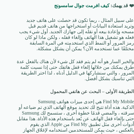
❤️ قد يهمك:
كيف افرمت جوال سامسونج
على سبيل المثال ، ربما تكون قد حصلت على هاتف جديد
وتريد استعادة البيانات أو استخراجها من هاتف قديم قبل
مسحه وإعادة بيعه أو نقله إلى جهازك الجديد. أول شيء يجب
فعله هو تشغيل هذا الهاتف وإلغاء قفله ، ولكن ماذا لو كان
رمز المرور أو النمط الذي استخدمته في المرة السابقة
مختلفًا عما تستخدمه الآن؟ يمكن أن يشكل مشكلة.
والخبر السار هو أنه لم يتم فقد كل شيء لأن هناك بالفعل عدة
طرق يمكنك من خلالها إلغاء قفل هاتفك حتى إذا نسيت كلمة
المرور ، والتي سنشاركها في الدليل أدناه ، لذا اختر الطريقة
التي تناسبك بشكل أفضل.
الطريقة الأولى – البحث عن هاتفي المحمول
Find My Mobile هي إحدى ميزات هواتف Samsung
الذكية. هذه أداة تتيح لك تحديد موقع الهاتف الذي تم ضياعه أو
سرقته ، والمضي قدمًا خطوة أخرى ، ستسمح لك Samsung
حتى بإلغاء قفل الهاتف عن بُعد باستخدام هذه الأداة. هذا مقابل
أدوات أخرى مثل تطبيق Find My من Apple الذي يقوم
بالعكس ، حيث يمكن للمستخدمين استخدامه لإغلاق الجهاز