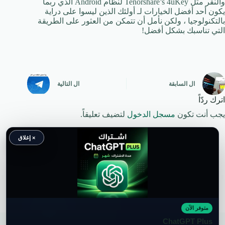
والنقر مثل Tenorshare’s 4uKey لنظام Android الذي ربما
يكون أحد أفضل الخيارات لـ أولئك الذين ليسوا على دراية
بالتكنولوجيا ، ولكن نأمل أن تتمكن من العثور على الطريقة
التي تناسبك بشكل أفضل!
ال
السابقة
ال
التالية
اترك ردّاً
يجب أنت تكون
مسجل الدخول
لتضيف تعليقاً.
× إغلاق
متوفر الآن
حقوق النشر محفوظة لموقع ويكي موب
ChatGPT Plus