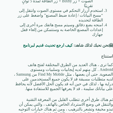
الصوت + زر Bixby + زر الطاقة لمدة 5 ثوانٍ
تقريبًا
استخدم أزرار التحكم في مستوى الصوت وانتقل إلى
“مسح البيانات / إعادة ضبط المصنع” واضغط على زر
الطاقة لتحديده
امنحه بضع دقائق وسيتم مسح هاتفك مرة أخرى إلى
إعدادات المصنع الخاصة به وستتمكن من إلغاء قفل
جهازك
🤗نحن نحبك لذلك شاهد:
كيف ارجع تحديث قديم لبرنامج
استنتاج
كما ترى ، هناك العديد من الطرق المختلفة لفتح هاتف
Android . كل منهم لديه إيجابيات وسلبيات ومستوى
الصعوبة. حتى أن بعضها ، مثل Find My Mobile من Samsung ،
لديه متطلبات مسبقة قد لا يكون جميع المستخدمين على
دراية بها ، لذلك في حين أنه قد يكون الحل الأفضل لأنه يحافظ
على بياناتك سليمة ، قد لا يعرفها الجميع للاستفادة منها.
ثم هناك طرق أخرى تتطلب القليل من المعرفة التقنية
والتنقل في وضع الاسترداد الخاص بالهاتف ، والتي يمكن أن
تبدو مخيفة وتشعر بالترهيب ، ومن ثم هناك خيارات التوجيه