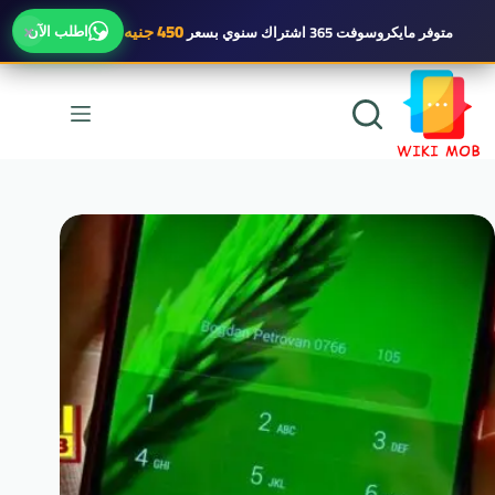
×
450 جنيه
اطلب الآن
متوفر
مايكروسوفت 365 اشتراك سنوي
بسعر
لتجاوز
لى
لمحتوى