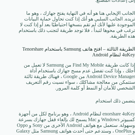
إلى إعدادات المصنع.
الجانب الإيجابي هنا هو أنه في النهاية يفتح جهازك ، وهو ما
تريده. الجانب السلبي هو أنك إذا كنت تحاول حماية البيانات
الموجودة عليها لأنك لم تقم بنسخها احتياطيًا بعد أو إذا كنت لا
ترغب في محوها لتبدأ ، فلا توجد طريقة لتجنب ذلك باستخدام
هذه الطريقة.
الطريقة الثالثة – افتح هاتف Samsung باستخدام Tenorshare
4uKey لنظام Android
إذا كانت طريقة Find My Mobile من Samsung لا تعمل من
أجلك ، وإذا كنت تفضل عدم مسح جهازك باستخدام أداة
Android Device Manager من Google ، فهناك طريقة ثالثة
ستتمكن من معالجة مشاكلك ، سواء نسيت رقم التعريف
الشخصي للأمان أو النمط أو كلمة المرور.
يتضمن ذلك استخدام
enorshare 4uKey لنظام Android ، وهو برنامج لكل من أجهزة
كمبيوتر Windows و Mac يسمح لك بإلغاء قفل جهازك بسرعة
وسهولة. ستعمل مع هواتف Android الأخرى من Sony و Oppo
و OnePlus ، وستدعم حتى أحدث هواتف Samsung مثل Galaxy