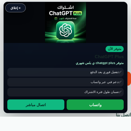
× إغلاق
متوفر الآن
حقوق النشر محفوظة لموقع ويكي موب
ChatGPT Plus
متوفر chatgpt plus ي بلس شهري
تفعيل فوري بعد الدفع
📧 for ads and guest post: wikimob2030@gmail.com
دعم فني عبر واتساب
ضمان طول فترة الاشتراك
واتساب
اتصال مباشر
اتصل بنا