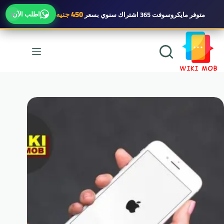
×
450 جنيه
اطلب الآن
متوفر
مايكروسوفت 365 اشتراك سنوي
بسعر
لتجاوز
لى
لمحتوى