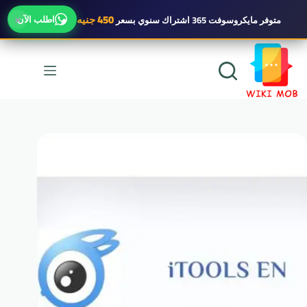
×
450 جنيه
اطلب الآن
متوفر
مايكروسوفت 365 اشتراك سنوي
بسعر
لتجاوز
لى
لمحتوى