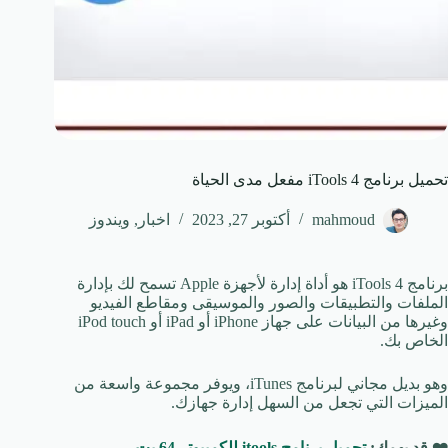
تحميل برنامج iTools 4 مفعل مدى الحياة
mahmoud
أكتوبر 27, 2023
اخبار
,
ويندوز
برنامج iTools 4 هو أداة إدارة لأجهزة Apple تسمح لك بإدارة
الملفات والتطبيقات والصور والموسيقى ومقاطع الفيديو
وغيرها من البيانات على جهاز iPhone أو iPad أو iPod touch
الخاص بك.
وهو بديل مجاني لبرنامج iTunes، ويوفر مجموعة واسعة من
الميزات التي تجعل من السهل إدارة جهازك.
❤️
قد يهمك:
تحميل برنامج itools للكمبيوتر 64 بت