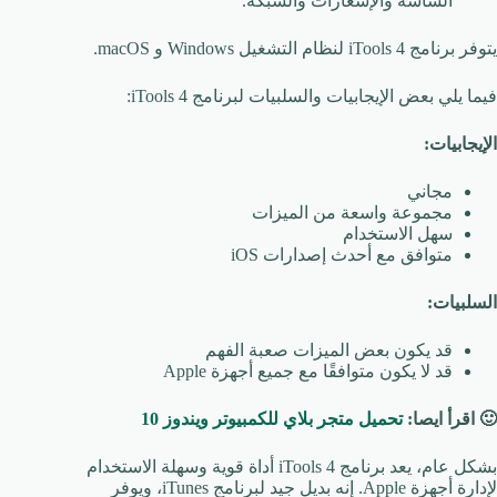
الشاشة والإشعارات والشبكة.
يتوفر برنامج iTools 4 لنظام التشغيل Windows و macOS.
فيما يلي بعض الإيجابيات والسلبيات لبرنامج iTools 4:
الإيجابيات:
مجاني
مجموعة واسعة من الميزات
سهل الاستخدام
متوافق مع أحدث إصدارات iOS
السلبيات:
قد يكون بعض الميزات صعبة الفهم
قد لا يكون متوافقًا مع جميع أجهزة Apple
🙂
اقرأ ايصا:
تحميل متجر بلاي للكمبيوتر ويندوز 10
بشكل عام، يعد برنامج iTools 4 أداة قوية وسهلة الاستخدام
لإدارة أجهزة Apple. إنه بديل جيد لبرنامج iTunes، ويوفر