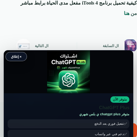
كيفية تحميل برنامج iTools 4
مفعل مدى الحياة برابط مباشر
من
هنا
ال
السابقة
ال
التالية
× إغلاق
متوفر الآن
حقوق النشر محفوظة لموقع ويكي موب
ChatGPT Plus
متوفر chatgpt plus ي بلس شهري
تفعيل فوري بعد الدفع
📧 for ads and guest post: wikimob2030@gmail.com
دعم فني عبر واتساب