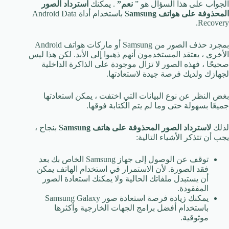
الجواب على هذا السؤال هو ”
نعم”
. يمكنك
استرداد الصور
المحذوفة على هواتف Samsung
باستخدام أداة Android Data
Recovery.
بمجرد حذف الصور من Samsung أو ماركات هواتف Android
الأخرى ، يعتقد المستخدمون أنهم ذهبوا إلى الأبد. لكن هذا ليس
صحيحًا ، فهذه الصور لا تزال موجودة على الذاكرة الداخلية
لجهازك ولديك فرصة جيدة لاستعادتها.
بغض النظر عن نوع البيانات التي اختفت ، يمكن استعادتها
جميعًا بسهولة حتى وما لم يتم الكتابة فوقها.
لذلك
لاسترداد الصور المحذوفة على هاتف Samsung
بنجاح ،
يجب أن تتذكر الأشياء التالية:
توقف عن الوصول إلى جهاز Samsung الخاص بك بعد
فقد الصورة. لأن الاستمرار في استخدام الهاتف يمكن
أن يستبدل ملفاتك الحالية ولا يمكنك استعادة الصور
المفقودة.
يمكنك زيادة فرصة استعادة صور Samsung Galaxy
باستخدام أفضل برامج الجهات الخارجية وأكثرها
موثوقية.