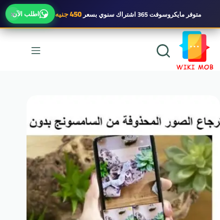
×
450 جنيه
اطلب الآن
متوفر
مايكروسوفت 365 اشتراك سنوي
بسعر
لتجاوز
لى
لمحتوى