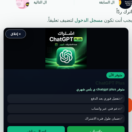
ال
السابقة
ال
التالية
اترك ردّاً
يجب أنت تكون
مسجل الدخول
لتضيف تعليقاً.
× إغلاق
متوفر الآن
حقوق النشر محفوظة لموقع ويكي موب
ChatGPT Plus
متوفر chatgpt plus ي بلس شهري
تفعيل فوري بعد الدفع
📧 for ads and guest post: wikimob2030@gmail.com
دعم فني عبر واتساب
ضمان طول فترة الاشتراك
واتساب
اتصال مباشر