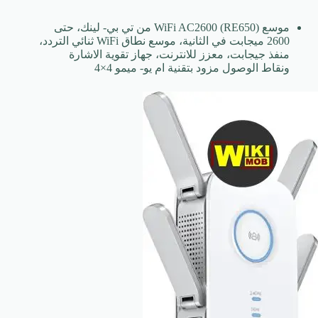
موسع WiFi AC2600 (RE650) من تي بي- لينك، حتى
2600 ميجابت في الثانية، موسع نطاق WiFi ثنائي التردد،
منفذ جيجابت، معزز للانترنت، جهاز تقوية الاشارة
ونقاط الوصول مزود بتقنية ام يو- ميمو 4×4