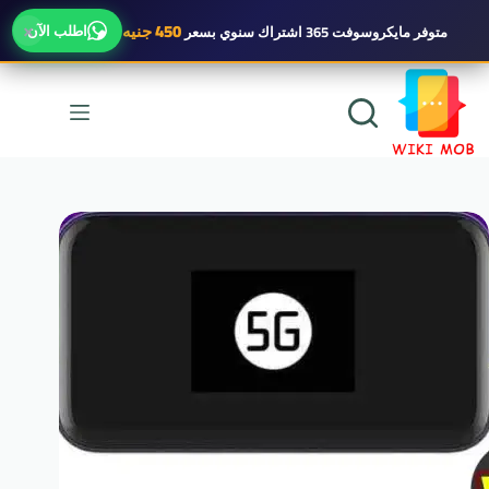
×
450 جنيه
اطلب الآن
متوفر
مايكروسوفت 365 اشتراك سنوي
بسعر
لتجاوز
لى
لمحتوى