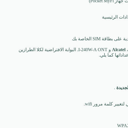
قة SIM الخاصة بك
، G-240W-B ONT و I-240W-A ONT. البوابة الافتراضية لكلا الطرازين
.