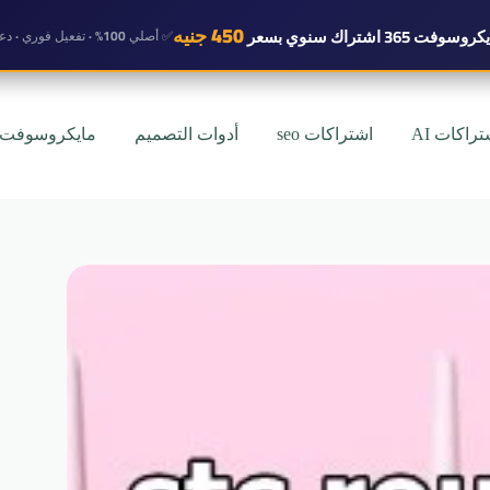
450 جنيه
روسوفت 365 اشتراك سنوي
بسعر
✅ أصلي 100% · تفعيل فوري · دعم واتساب
تراكات AI
اشتراكات seo
أدوات التصميم
مايكروسوفت