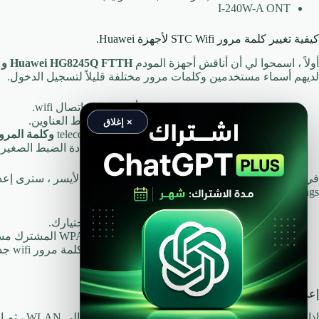
I-240W-A ONT
كيفية تغيير كلمة مرور STC Wifi لأجهزة Huawei.
أولاً ، اسمحوا لي أن أناقش أجهزة المودم
Huawei HG8245Q FTTH و
لديهم أسماء مستخدمين وكلمات مرور مختلفة قليلاً لتسجيل الدخول.
قم بتوصيل الجهاز باستخدام كابل أو من خلال اتصال wifi.
افتح أي متصفح واكتب
192.168.100.1
في شريط العناوين.
× إغلاق
أدخل الآن
اسم المستخدم / الحساب
: telecomadmin
وكلمة المرو
إذا لم تتمكن من الوصول ، فاضغط على زر إعادة الضبط الصغير لمدة 10 ثوانٍ تقريبًا. دع الجهاز يعيد ضبطه. ثم كرر
في القائمة العلوية ،
انقر فوق WLAN
. على الجانب الأيسر ، سترى إع
2.4G Basic Network settings. الآن،
انتقل إلى اسم SSID وأعد تسمية wifi حسب اختيارك.
أدناه في وضع المصادقة ، حدد مفتاح WPA / WPA2 المشترك مسبقًا
أدناه قليلاً ، في مفتاح WPA PreShared ، اكتب كلمة مرور wifi جديدة.
الآن انقر فوق “تطبيق” لحفظ الإعداد.
إعدادات اتصال 5G
إذا كان لديك اتصال 5G ، في القائمة الرئيسية ، انتقل إلى WLAN ، ثم انقر فوق إعدادات 5G الأساسية على اليسار.