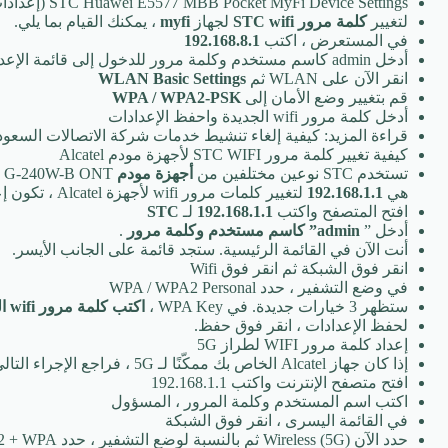
STC Huawei E5577 MBB Pocket MyFi Device Settings (إعدادات جهاز Pocket MyFi)
لتغيير
كلمة مرور STC wifi
لجهاز
myfi
، يمكنك القيام بما يلي.
في المستعرض ، اكتب
192.168.8.1
أدخل admin كاسم مستخدم وكلمة مرور للدخول إلى قائمة الإعدادات الرئيسية
انقر الآن على WLAN ثم
WLAN Basic Settings
قم بتغيير وضع الأمان إلى
WPA / WPA2-PSK
أدخل كلمة مرور wifi الجديدة واحفظ الإعدادات
قراءة المزيد: كيفية إلغاء تنشيط خدمات شركة الاتصالات السعودية على بطا
كيفية تغيير كلمة مرور STC WIFI لأجهزة مودم Alcatel
تستخدم STC نوعين مختلفين من
أجهزة مودم Alcatel
هي
192.168.1.1
لتغيير كلمات مرور wifi لأجهزة Alcatel ، تكون إعداداتها كما يلي.
افتح المتصفح واكتب
192.168.1.1
لـ
STC
أدخل ”
admin” كاسم مستخدم وكلمة مرور
.
أنت الآن في القائمة الرئيسية. ستجد قائمة على الجانب الأيسر.
انقر فوق الشبكة ثم انقر فوق Wifi
في وضع التشفير ، حدد WPA / WPA2 Personal
ستظهر 3 خيارات جديدة. في WPA Key ،
اكتب كلمة مرور wifi الجديدة
لحفظ الإعدادات ، انقر فوق حفظ.
إعداد كلمة مرور WIFI لطراز 5G
إذا كان جهاز Alcatel الخاص بك ممكّنًا لـ 5G ، فراجع الإجراء التالي لتغيير كلمة مرور wifi.
افتح متصفح الإنترنت واكتب 192.168.1.1
اكتب اسم المستخدم وكلمة المرور ، المسؤول
في القائمة اليسرى ، انقر فوق الشبكة
حدد الآن Wireless (5G) ثم بالنسبة لوضع التشفير ، حدد WPA2 + WPA