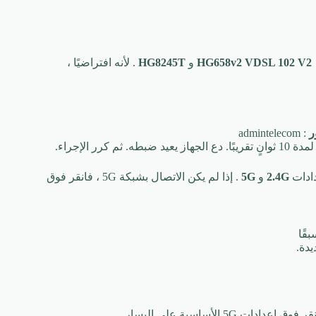
HG658v2 VDSL 102 V2
و
HG8245T
. لأنه افتراضيًا ،
ر
: admintelecom
 الإجراء.
دادات
2.4G
و
5G
. إذا لم يكن الاتصال بشبكة 5G ، فانقر فوق