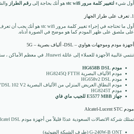
أول شيء
لتغيير كلمة مرور stc wifi
هو أنك بحاجة إلى
رقم الطراز
والش
1. تعرف على طراز الجهاز
أول ما تحتاجه في إجراء تغيير كلمة
على ملصق على ظهر المودم كما هو موضح في الصورة أدناه.
أجهزة مودم وموجهات هواوي – DSL- ألياف بصرية – 5G
تنتمي غالبية الأجهزة للعملاء إلى عائلة Huawei. في معظم الأماكن ، سترى هذه النماذج.
مودم HG658B DSL
مودم الألياف البصرية HG8245Q FTTH
مودم HG658v2 DSL
مودم النطاق العريض المنزلي من الألياف البصرية HG658v2 VDSL 102 V2
مودم HG8245T
جهاز E5577 MBB للجيب ماي فاي
مودم Alcatel-Lucent STC
تمتلك شركة الاتصالات السعودية عددًا قليلاً من أجهزة مودم Alcatel DSL أيضًا.
G-240W-B ONT (طرف الشبكة الضوئية)