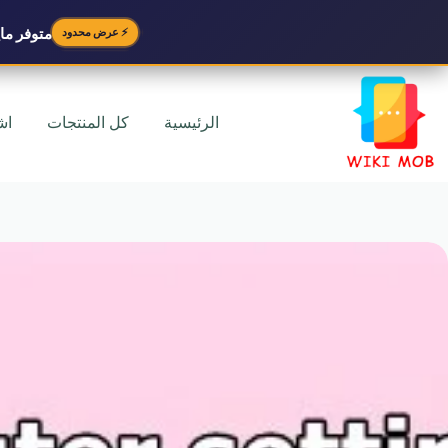
متوفر
مايك
⚡ عرض محدود
لتجاوز
لى
لمحتوى
الرئيسية
كل المنتجات
اش