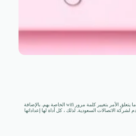
تتمتع بعض الأجهزة بقدرة 5G أيضًا. لذلك لديهم طريقة مختلفة قليلاً عندما يتعلق الأمر بتغيير كلمة مرور wifi الخاصة بهم. بالإضافة
لذلك ، كل أداة لها إعداداتها