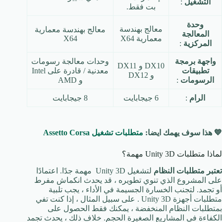
التشغيل
:
بت فقط.
وحدة
معالج بهندسة
معالج بهندسة معمارية
المعالجة
معمارية X64
X64
المركزية
:
واجهة برمجة
وحدات معالجة رسومات
DX10 و DX11
تطبيقات
معدنية / قادرة على Intel
و DX12
الرسومات
:
و AMD
الرام
:
6 جيجابايت
8 جيجابايت
💙 هذا سوف يهمك ايضا:
متطلبات تشغيل Assetto Corsa
لماذا متطلبات Unity 3D مهمة؟
تعتبر متطلبات النظام
لتشغيل Unity 3D مهمة جدًا. اعتمادًا
على المشروع الذي تنوي تطويره ، قد يحدث انكماش مفرط
أو تجمد. لتجنب الخسارة الجسيمة في الأداء ، يجب تلبية
متطلبات أجهزة Unity 3D . على سبيل المثال ، إذا كنت تفي
بمتطلبات النظام المنخفضة ، يمكنك فقط الحصول على
الكفاءة في المشاريع الصغيرة الحجم. خلاف ذلك ، يحدث تجمد