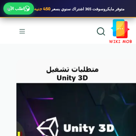
×
450 جنيه
اطلب الآن
متوفر
مايكروسوفت 365 اشتراك سنوي
بسعر
لتجاوز
لى
لمحتوى