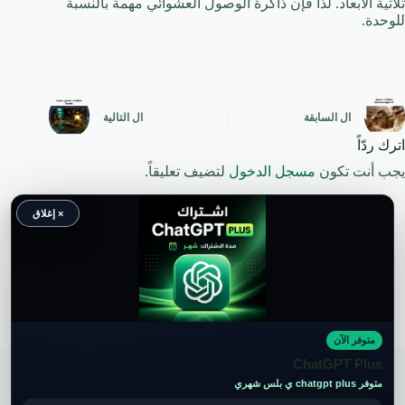
ثلاثية الأبعاد. لذا فإن ذاكرة الوصول العشوائي مهمة بالنسبة
للوحدة.
ال
السابقة
ال
التالية
اترك ردّاً
يجب أنت تكون
مسجل الدخول
لتضيف تعليقاً.
× إغلاق
متوفر الآن
حقوق النشر محفوظة لموقع ويكي موب
ChatGPT Plus
متوفر chatgpt plus ي بلس شهري