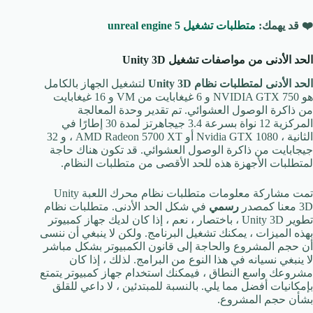
❤️ قد يهمك:
متطلبات تشغيل unreal engine 5
الحد الأدنى من مواصفات تشغيل Unity 3D
الحد الأدنى لمتطلبات نظام Unity 3D
لتشغيل الجهاز بالكامل
هو NVIDIA GTX 750 و 6 غيغابايت من VM و 16 غيغابايت
من ذاكرة الوصول العشوائي. تم تقدير وحدة المعالجة
المركزية 12 نواة بسرعة 3.4 جيجاهرتز لمدة 30 إطارًا في
الثانية ، Nvidia GTX 1080 أو AMD Radeon 5700 XT ، و 32
جيجابايت من ذاكرة الوصول العشوائي. قد تكون هناك حاجة
لمتطلبات الأجهزة هذه للحد الأقصى من متطلبات النظام.
تمت مشاركة معلومات متطلبات نظام محرك اللعبة Unity
3D معنا كمصدر
رسمي
في شكل الحد الأدنى. متطلبات نظام
تطوير Unity 3D ، باختصار ، نعم ، إذا كان لديك جهاز كمبيوتر
بهذه الميزات ، يمكنك تشغيل البرنامج. ولكن لا ينبغي أن ننسى
أن حجم المشروع والحاجة إلى قانون الكمبيوتر بشكل مباشر
لا ينبغي نسيانه في هذا النوع من البرامج. لذلك ، إذا كان
مشروعك واسع النطاق ، فيمكنك استخدام جهاز كمبيوتر يتمتع
بإمكانيات أفضل مما يلي. بالنسبة للمبتدئين ، لا داعي للقلق
بشأن حجم المشروع.