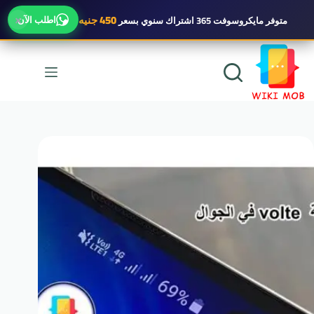
×
450 جنيه
اطلب الآن
متوفر
مايكروسوفت 365 اشتراك سنوي
بسعر
لتجاوز
لى
لمحتوى