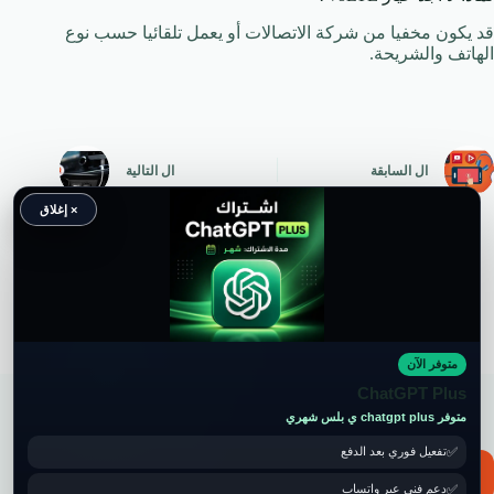
قد يكون مخفيا من شركة الاتصالات أو يعمل تلقائيا حسب نوع
الهاتف والشريحة.
ال
السابقة
ال
التالية
× إغلاق
متوفر الآن
حقوق النشر محفوظة لموقع ويكي موب
ChatGPT Plus
متوفر chatgpt plus ي بلس شهري
تفعيل فوري بعد الدفع
📧 for ads and guest post: wikimob2030@gmail.com
دعم فني عبر واتساب