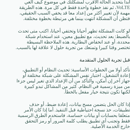
ابدأ بتحديد الحالة الأقرب لمشكلتك في موضوع كيف الغي
VoLTE، ثم نفذ خطوة واحدة فقط في كل مرة. هذه الطريقة
مهمة لأن تغيير أكثر من إعداد معا قد يخفي السبب الحقيقي،
فتظن أن المشكلة انتهت بينما هي مرتبطة بخطوة مختلفة.
لو كانت المشكلة تظهر أحيانا وتختفي أحيانا، اكتب متى تحدث
بالضبط: بعد تحديث، مع تطبيق معين، عند استخدام شبكة
محددة، أو عند انخفاض البطارية. هذه الملاحظة البسيطة
تختصر وقتا كبيرا وتمنعك من تجربة حلول لا علاقة لها بالسبب.
قبل تجربة الحلول المتقدمة
تأكد أولا من الخطوات الأساسية: تحديث النظام أو التطبيق،
إعادة التشغيل، اختبار نفس المشكلة على شبكة مختلفة أو
جهاز آخر إن أمكن، والتأكد من أن الإعداد الذي تغير ليس جزءا
من ميزة رسمية في النظام. كثير من المشاكل تبدو كبيرة
لكنها تكون نتيجة خيار مفعل بالخطأ.
إذا كان الحل يتضمن مسح بيانات، إعادة ضبط، أو حذف
تطبيقات، خذ نسخة احتياطية قبل التنفيذ. أما إذا كان الأمر
متعلقا بحسابات أو بيانات حساسة، فاستخدم الطرق الرسمية
فقط وتجنب أي تطبيق يطلب كلمة المرور أو رمز التحقق
خارج الخدمة الأصلية.