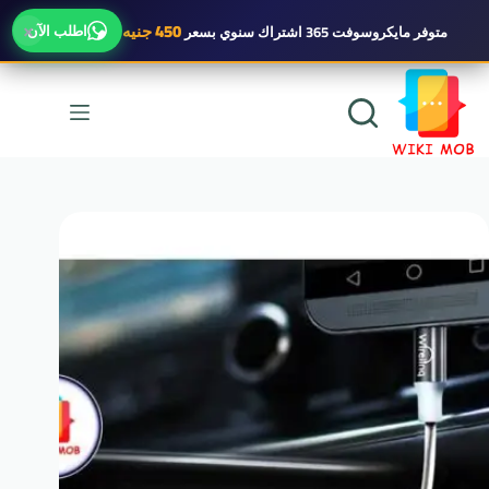
×
450 جنيه
اطلب الآن
متوفر
مايكروسوفت 365 اشتراك سنوي
بسعر
لتجاوز
لى
لمحتوى