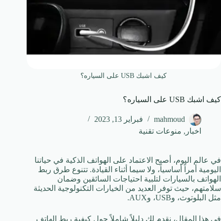
كيف اشبك USB على السياره؟
كيف اشبك USB على السياره؟
mahmoud
فبراير 13, 2023
اخبار
,
منوعات تقنية
في عالم اليوم، أصبح الاعتماد على الهواتف الذكية في حياتنا
اليومية أمراً أساسياً، ولا سيما أثناء القيادة. تتنوع طرق ربط
الهواتف بالسيارات لتلبية احتياجات السائقين وضمان
سلامتهم، حيث توفر العديد من الخيارات التكنولوجية الحديثة
مثل البلوتوث، وUSB، وAUX.
في هذا المقال، نقدم لك دليلاً شاملاً حول كيفية ربط الهاتف