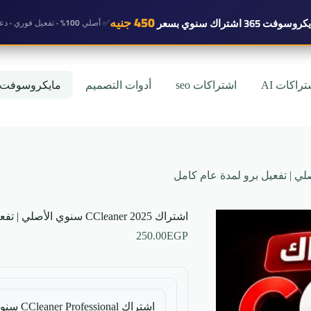
450 جنيه
روسوفت 365 اشتراك سنوي
بسعر
✅ أصلي 100% · تفعيل فوري · دعم واتساب
تراكات AI
اشتراكات seo
أدوات التصميم
مايكروسوفت
اشتراك CCleaner 2025 سنوي الأصلي | تفعيل برو لمدة عام كامل
250.00
EGP
اشتراك CCleaner Professional سنوي