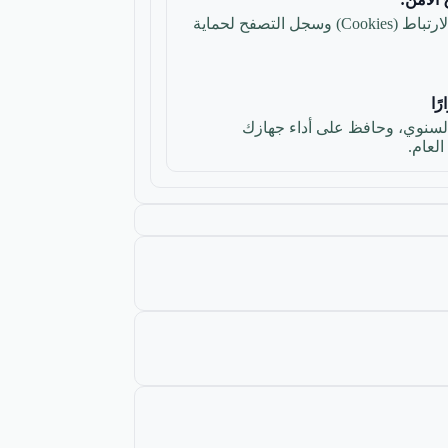
حذف تلقائي لملفات تعريف الارتباط (Cookies) وسجل التصفح لحماية
ًا
اشتراك CCleaner Professional السنوي، وحافظ على أداء جهازك
لعام.