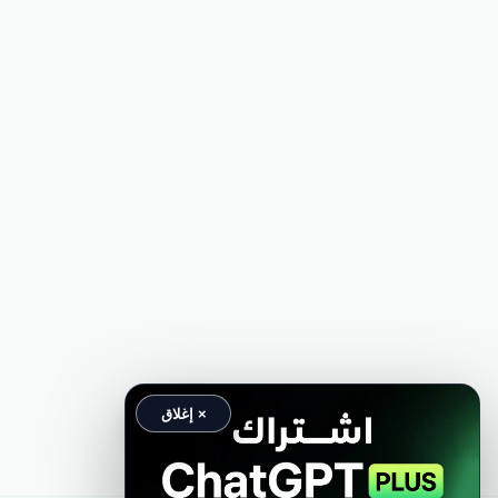
× إغلاق