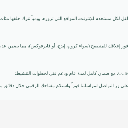
 لكل مستخدم للإنترنت. المواقع التي تزورها يومياً تترك خلفها مئا
ح وملفات الكوكيز فور إغلاقك للمتصفح (سواء كروم، إيدج، أو فايرفوكس)، مما يض
ى زر التواصل لمراسلتنا فوراً واستلام مفتاحك الرقمي خلال دقائق 