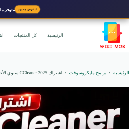
متوفر
مايك
⚡ عرض محدود
لتجاوز
لى
لمحتوى
الرئيسية
كل المنتجات
اش
الرئيسية
برامج مايكروسوفت
اشتراك CCleaner 2025 سنوي الأصلي | تفعيل برو لمدة عام كامل