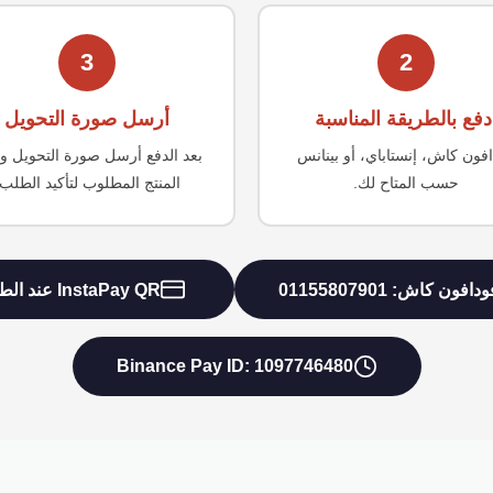
3
2
دفع بالطريقة المناسبة
أرسل صورة التحويل
فون كاش، إنستاباي، أو بينانس
بعد الدفع أرسل صورة التحويل و
حسب المتاح لك.
المنتج المطلوب لتأكيد الطلب.
دافون كاش: 01155807901
InstaPay QR عند الطلب
Binance Pay ID: 1097746480