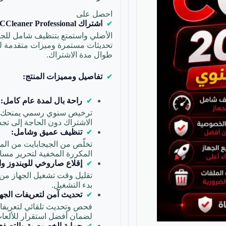
احصل على
اشتراك CCleaner Professional السنوي
الأصلي واستمتع بتنظيف شامل للجهاز
تحديثات مستمرة وميزات متقدمة 
طوال مدة الاشتراك.
تفاصيل ومميزات المنتج:
راحة بال لمدة عام كامل:
ترخيص سنوي رسمي يمنحك استق
الاشتراك دون الحاجة إلى تج
تنظيف عميق وشامل:
تخلّص من الجيجابايت من الملف
المكررة المخفية لتحرير مساح
إقلاع صاروخي للويندوز وا
تقليل وقت تشغيل الجهاز من خل
بدء التشغيل.
تحديث آمن لتعريفات الجهاز (ivers
فحص وتحديث تلقائي لتعريف
لضمان أفضل استقرار للألعاب
حماية الخصوصية والتصفح 