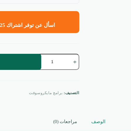
اسأل عن توفر اشتراك CCleaner 2025 سنوي برو الأصلي
كمية
اشتراك
CCleaner
2025
سنوي
الأصلي
|
تفعيل
التصنيف:
برامج مايكروسوفت
برو
لمدة
عام
كامل
الوصف
مراجعات (0)