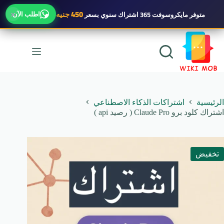
×
450 جنيه
اطلب الآن
متوفر
مايكروسوفت 365 اشتراك سنوي
بسعر
لتجاوز
لى
لمحتوى
الرئيسية
اشتراكات الذكاء الاصطناعي
اشتراك كلود برو Claude Pro ( رصيد api )
تخفيض