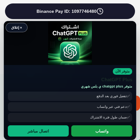
Binance Pay ID: 1097746480
× إغلاق
متوفر الآن
حقوق النشر محفوظة لموقع ويكي موب
ChatGPT Plus
متوفر chatgpt plus ي بلس شهري
تفعيل فوري بعد الدفع
📧 for ads and guest post: wikimob2030@gmail.com
دعم فني عبر واتساب
ضمان طول فترة الاشتراك
واتساب
اتصال مباشر