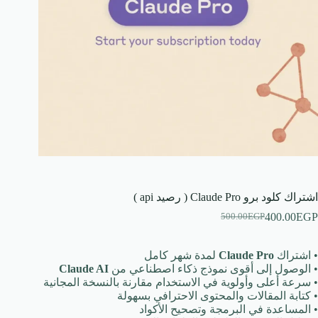
اشتراك كلود برو Claude Pro ( رصيد api )
400.00
EGP
500.00
EGP
السعر
السعر
الحالي
الأصلي
هو:
هو:
• اشتراك
Claude Pro
لمدة شهر كامل
500.00EGP.
400.00EGP.
• الوصول إلى أقوى نموذج ذكاء اصطناعي من
Claude AI
• سرعة أعلى وأولوية في الاستخدام مقارنة بالنسخة المجانية
• كتابة المقالات والمحتوى الاحترافي بسهولة
• المساعدة في البرمجة وتصحيح الأكواد