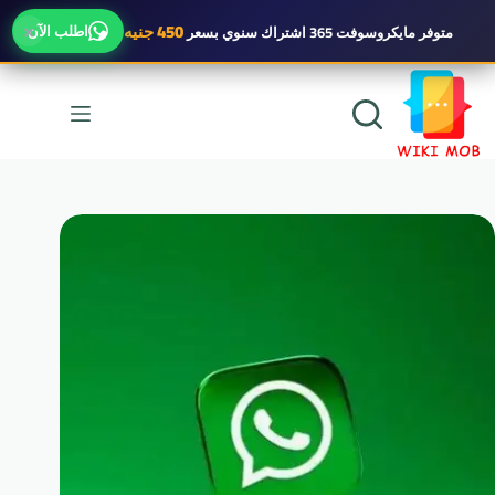
×
450 جنيه
اطلب الآن
متوفر
مايكروسوفت 365 اشتراك سنوي
بسعر
لتجاوز
لى
لمحتوى