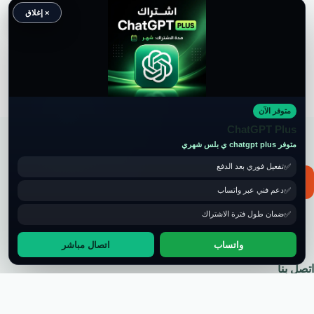
× إغلاق
متوفر الآن
حقوق النشر محفوظة لموقع ويكي موب
ChatGPT Plus
متوفر chatgpt plus ي بلس شهري
تفعيل فوري بعد الدفع
📧 for ads and guest post: wikimob2030@gmail.com
دعم فني عبر واتساب
ضمان طول فترة الاشتراك
واتساب
اتصال مباشر
اتصل بنا
سياسة الخصوصية