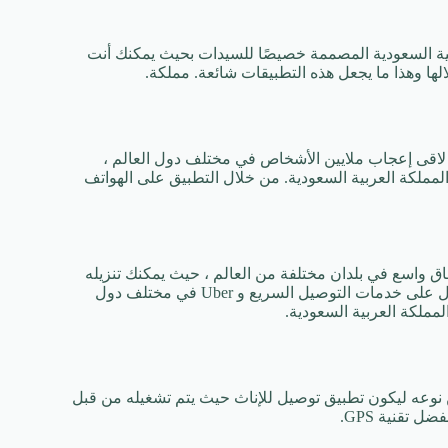
بية السعودية المصممة خصيصًا للسيدات بحيث يمكنك أنت
لها وهذا ما يجعل هذه التطبيقات شائعة. مملكة.
م [1] ظهر لأول مرة منذ 6 سنوات ، إلا أنه لاقى إعجاب ملايين الأشخاص في مختلف دول العالم ،
مملكة العربية السعودية. من خلال التطبيق على الهواتف
Ca لأنه يمكن أن يعمل على نطاق واسع في بلدان مختلفة من العالم ، حيث يمكنك تنزيله
على هاتف Android وإدخال المعلومات باستخدام بطاقات الدفع للحصول على خدمات التوصيل السريع و Uber في مختلف دول
ملكة العربية السعودية.
مما يجعله التطبيق الأول من نوعه ليكون تطبيق توصيل للإناث حيث يتم تشغيله من قبل
 تقنية GPS.