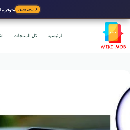
متوفر
مايك
⚡ عرض محدود
لتجاوز
لى
لمحتوى
الرئيسية
كل المنتجات
اش