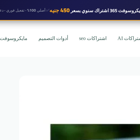
450 جنيه
روسوفت 365 اشتراك سنوي
بسعر
✅ أصلي 100% · تفعيل فوري · دعم واتساب
تراكات AI
اشتراكات seo
أدوات التصميم
مايكروسوفت