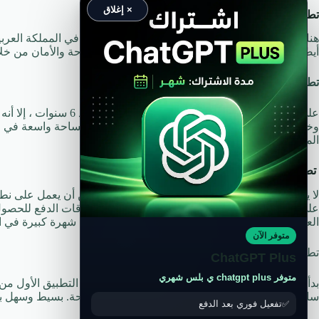
× إغلاق
تطبيق توصيل سيارات الأجرة في السعودية
هناك العديد من التطبيقات الخاصة بتوصيل السيارات في المملكة العر
أيضًا الاستفادة بشكل كبير والحصول على الهيبة والراحة والأمان من خلا
تطبيق تاكسي Careem
على الرغم من أن تطبيق كري
وخاصة في الدول العربية ، وسمح له بالانتشار على مساحة واسعة في ال
المحمولة المجهزة بنظام أندرويد.
تطبيق تاكسي اوبر Uber
لا يختلف تطبيق Uber taxi كثيرًا عن reem
العالم وخاصة السعودية هي التي سمحت له باكتساب شهرة كبيرة في الم
متوفر الآن
تطبيق تاكسي سائقتي SAEQTY
ChatGPT Plus
متوفر chatgpt plus ي بلس شهري
بدأ العمل على هذا التطبيق في عام 2018 ، 
سائقات ذوات خبرة ويوفر خيارًا لاختيار السيارة المتاحة. بسيط وسهل بفضل
تفعيل فوري بعد الدفع