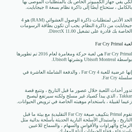
لكي يفي جهاز الكمبيوتر الخاص بك بالمتطلبات الموصى بها
بالكامل ، ستحتاج أيضًا إلى ذاكرة نظام بسعة 8 جيجابايت.
الحد الأدنى لمتطلبات ذاكرة الوصول العشوائي (RAM) هو 4
جيجابايت من ذاكرة النظام. يجب أن تكون بطاقة الرسومات
الخاصة بك قادرة على تشغيل DirectX 11.00.
لعبة Far Cry Primal
Far Cry Primal هي لعبة حركة ومغامرة لعام 2016 تم تطويرها
بواسطة Ubisoft Montreal ونشرتها Ubisoft.
إنها عرضية للعبة Far Cry 4 ، والدفعة الشاملة العاشرة في
سلسلة Far Cry.
تدور أحداث اللعبة خلال عصور ما قبل التاريخ ، وتتبع قصة
Takkar ، الذي يبدأ كصياد غير مسلح ولكنه سيرتفع ليصبح
زعيما لقبيلة ، باستخدام موهبته الخاصة في ترويض الحيوانات.
تقوم Primal بتكييف صيغة Far Cry التقليدية مع بيئة ما قبل
التاريخ ، واستبدال الأسلحة النارية الحديثة بأسلحة بدائية مثل
الرماح والهراوات والأقواس والسهام ، والسماح للاعبين
باستدعاء رفقاء الحيوانات أثناء المعارك.