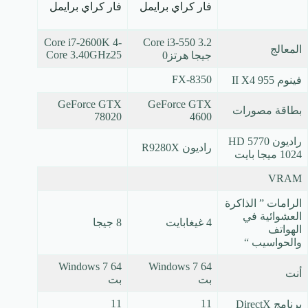
فار كراي برايمل
فار كراي برايمل
Core i7-2600K 4-
Core i3-550 3.2
المعالج
Core 3.40GHz25
جيجا هرتز0
FX-8350
فينوم II X4 955
GeForce GTX
GeForce GTX
بطاقة مصورات
78020
4600
راديون HD 5770
راديون R9280X
1024 ميجا بايت
VRAM
الرامات ” الذاكرة
العشوائية في
4 غيغابايت
8 جيجا
الهواتف
والحواسيب “
Windows 7 64
Windows 7 64
أنت
بت
بت
11
11
برنامج DirectX