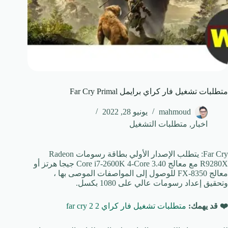
متطلبات تشغيل فار كراي برايمل Far Cry Primal
mahmoud
يونيو 28, 2022
اخبار
,
متطلبات التشغيل
Far Cry: يتطلب الإصدار الأولي بطاقة رسومات Radeon
R9280X مع معالج Core i7-2600K 4-Core 3.40 جيجا هرتز أو
معالج FX-8350 للوصول إلى المواصفات الموصى بها ،
وتحقيق إعداد رسومات عالي على 1080 بكسل.
❤️ قد يهمك:
متطلبات تشغيل فار كراي 2 far cry 2