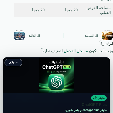
مساحة القرص
20 جيجا
20 جيجا
الصلب
ال
السابقة
ال
التالية
اترك ردّاً
يجب أنت تكون
مسجل الدخول
لتضيف تعليقاً.
× إغلاق
متوفر الآن
حقوق النشر محفوظة لموقع ويكي موب
ChatGPT Plus
متوفر chatgpt plus ي بلس شهري