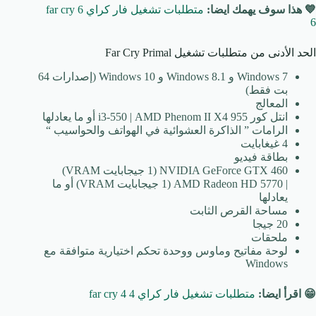
💙 هذا سوف يهمك ايضا:
متطلبات تشغيل فار كراي 6 far cry
6
الحد الأدنى من متطلبات تشغيل Far Cry Primal
Windows 7 و Windows 8.1 و Windows 10 (إصدارات 64
بت فقط)
المعالج
انتل كور i3-550 | AMD Phenom II X4 955 أو ما يعادلها
الرامات ” الذاكرة العشوائية في الهواتف والحواسيب “
4 غيغابايت
بطاقة فيديو
NVIDIA GeForce GTX 460 (1 جيجابايت VRAM)
| AMD Radeon HD 5770 (1 جيجابايت VRAM) أو ما
يعادلها
مساحة القرص الثابت
20 جيجا
ملحقات
لوحة مفاتيح وماوس ووحدة تحكم اختيارية متوافقة مع
Windows
😁 اقرأ ايضا:
متطلبات تشغيل فار كراي 4 far cry 4