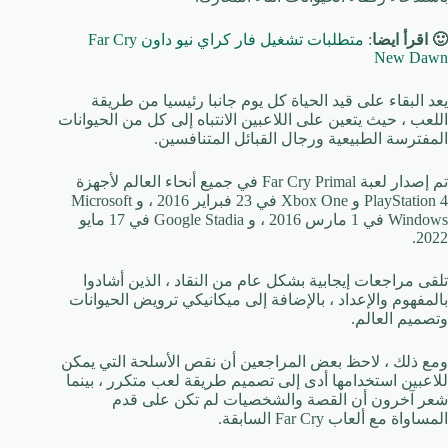
🙂 اقرأ ايضا
:
متطلبات تشغيل فار كراي نيو داون Far Cry
New Dawn
يعد البقاء على قيد الحياة كل يوم جانبا رئيسيا من طريقة
اللعب ، حيث يتعين على اللاعبين الانتباه إلى كل من الحيوانات
المفترسة الطبيعية ورجال القبائل المتنافسين.
تم إصدار لعبة Far Cry Primal في جميع أنحاء العالم لأجهزة
PlayStation 4 و Xbox One في 23 فبراير 2016 ، و Microsoft
Windows في 1 مارس 2016 ، و Google Stadia في 17 مايو
2022.
تلقى مراجعات إيجابية بشكل عام من النقاد ، الذين أشادوا
بالمفهوم والإعداد ، بالإضافة إلى ميكانيكي ترويض الحيوانات
وتصميم العالم.
ومع ذلك ، لاحظ بعض المراجعين أن نقص الأسلحة التي يمكن
للاعبين استخدامها أدى إلى تصميم طريقة لعب متكرر ، بينما
شعر آخرون أن القصة والشخصيات لم تكن على قدم
المساواة مع ألعاب Far Cry السابقة.