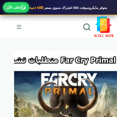
×
450 جنيه
اطلب الآن
متوفر
مايكروسوفت 365 اشتراك سنوي
بسعر
لتجاوز
لى
لمحتوى