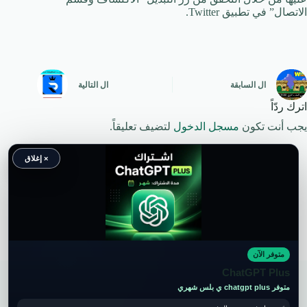
الاتصال” في تطبيق Twitter.
ال
السابقة
ال
التالية
اترك ردّاً
يجب أنت تكون
مسجل الدخول
لتضيف تعليقاً.
× إغلاق
متوفر الآن
حقوق النشر محفوظة لموقع ويكي موب
ChatGPT Plus
متوفر chatgpt plus ي بلس شهري