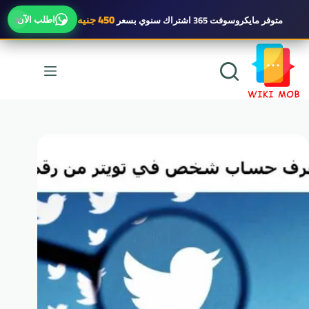
×
450 جنيه
اطلب الآن
متوفر
مايكروسوفت 365 اشتراك سنوي
بسعر
لتجاوز
لى
لمحتوى