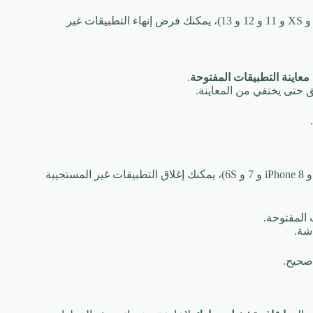
(مثل iPhone X و XR و XS و 11 و 12 و 13)، يمكنك فرض إنهاء التطبيقات غير
معاينة التطبيقات المفتوحة
.
 حتى يختفي من المعاينة.
إذا كان لديك جهاز iPhone مزودًا بزر الصفحة الرئيسية (مثل iPhone SE و iPhone 8 و 7 و 6S)، يمكنك إغلاق التطبيقات غير المستجيبة
المفتوحة.
شة.
صحيح.