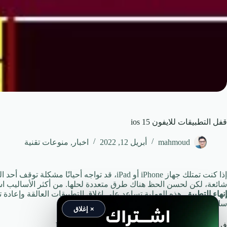
قفل التطبيقات للايفون ios 15
mahmoud
أبريل 12, 2022
اخبار
,
منوعات تقنية
إذا كنت تمتلك جهاز iPhone أو iPad، قد تواجه أح
شائعة، لكن لحسن الحظ هناك طرق متعددة لحلها. من أكثر الأساليب اس
إنهاء التطبيق
. هذه العملية تساعد على إغلاق التطبيقات العالقة وإعادة
سليم.
× إغلاق
فرض إنهاء التطبيقات على iPhone باستخدام
Face ID