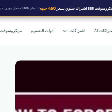
450 جنيه
روسوفت 365 اشتراك سنوي
بسعر
✅ أصلي 100% · تفعيل فوري · دعم واتساب
تراكات AI
اشتراكات seo
أدوات التصميم
مايكروسوفت