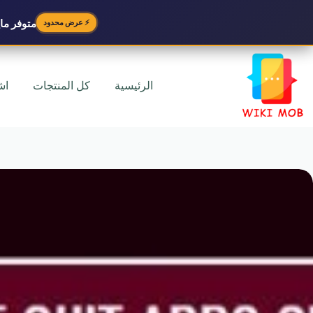
متوفر
مايك
⚡ عرض محدود
لتجاوز
لى
لمحتوى
الرئيسية
كل المنتجات
اش