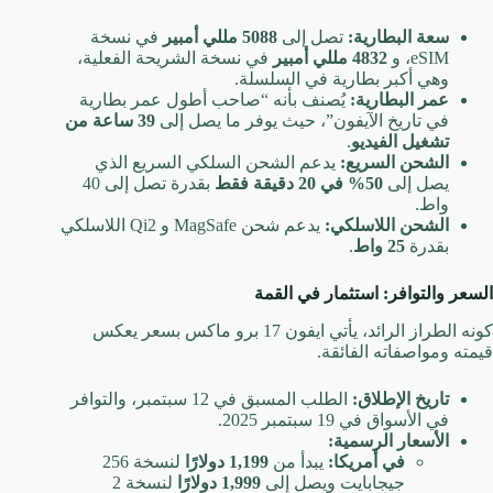
سعة البطارية:
تصل إلى
5088 مللي أمبير
في نسخة
eSIM، و
4832 مللي أمبير
في نسخة الشريحة الفعلية،
وهي أكبر بطارية في السلسلة.
عمر البطارية:
يُصنف بأنه “صاحب أطول عمر بطارية
في تاريخ الآيفون”، حيث يوفر ما يصل إلى
39 ساعة من
تشغيل الفيديو
.
الشحن السريع:
يدعم الشحن السلكي السريع الذي
يصل إلى
50% في 20 دقيقة فقط
بقدرة تصل إلى 40
واط.
الشحن اللاسلكي:
يدعم شحن MagSafe و Qi2 اللاسلكي
بقدرة
25 واط
.
السعر والتوافر: استثمار في القمة
كونه الطراز الرائد، يأتي ايفون 17 برو ماكس بسعر يعكس
قيمته ومواصفاته الفائقة.
تاريخ الإطلاق:
الطلب المسبق في 12 سبتمبر، والتوافر
في الأسواق في 19 سبتمبر 2025.
الأسعار الرسمية:
في أمريكا:
يبدأ من
1,199 دولارًا
لنسخة 256
جيجابايت ويصل إلى
1,999 دولارًا
لنسخة 2