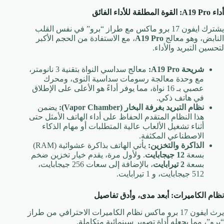
أداء A19 Pro: القوة المطلقة للأداء الفائق
يشترك ايفون 17 برو ماكس مع طراز “برو” في نفس القلب
النابض، وهو معالج
A19 Pro
، مع الاستفادة من الحجم الأكبر
لتحسين التبريد والأداء.
شريحة A19 Pro:
معالج سداسي النواة بتقنية 3 نانومتر،
مع وحدة معالجة رسومات سداسية النوى، ومحرك
عصبي بـ 16 نواة، مما يوفر أداءً هو الأعلى على الإطلاق
في هاتف ذكي.
نظام التبريد بغرفة البخار (Vapor Chamber):
يضمن
هذا النظام المتقدم الحفاظ على أداء الهاتف الأمثل حتى
أثناء تشغيل الألعاب عالية المتطلبات أو مهام الذكاء
الاصطناعي المكثفة.
الذاكرة والتخزين:
يأتي الهاتف بذاكرة عشوائية (RAM)
بسعة
12 جيجابايت
. ولأول مرة، يقدم خيار تخزين ضخم
بسعة
2 تيرابايت
، بالإضافة إلى سعات 256 جيجابايت،
512 جيجابايت، و 1 تيرابايت.
نظام الكاميرات: أبعد مدى، وأدق تفاصيل
يرث ايفون 17 برو ماكس نظام الكاميرات الاحترافي من طراز
“برو”، مما يجعله أداة تصوير سينمائية متكاملة.