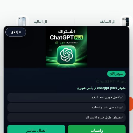
ال
السابقة
ال
التالية
× إغلاق
متوفر الآن
حقوق النشر محفوظة لموقع ويكي موب
ChatGPT Plus
متوفر chatgpt plus ي بلس شهري
تفعيل فوري بعد الدفع
📧 for ads and guest post: wikimob2030@gmail.com
دعم فني عبر واتساب
ضمان طول فترة الاشتراك
واتساب
اتصال مباشر