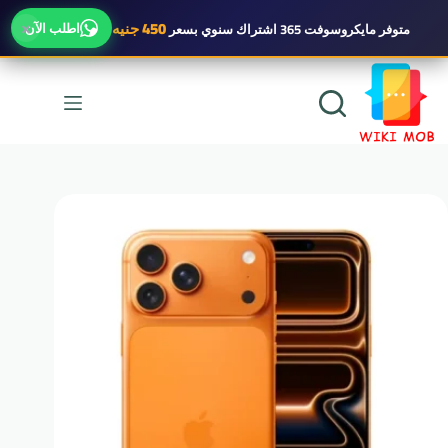
×
450 جنيه
اطلب الآن
متوفر
مايكروسوفت 365 اشتراك سنوي
بسعر
لتجاوز
لى
لمحتوى