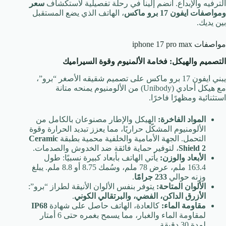
الترفيه والإبداع. انضم إلينا في رحلة تفصيلية لاستكشاف
سعر
ومواصفات ايفون 17 برو ماكس
، الهاتف الذي يضع المستقبل
بين يديك.
مواصفات iphone 17 pro max
التصميم والهيكل: فخامة الألمنيوم وقوة السيراميك
يبني ايفون 17 برو ماكس على تصميم شقيقه الأصغر “برو”،
مع هيكل أحادي (Unibody) من الألومنيوم يمنحه متانة
استثنائية ومظهرًا فاخرًا.
المواد الفاخرة:
الهيكل والإطار مصنوعان بالكامل من
الألومنيوم المشكّل حراريًا، مما يعزز تبديد الحرارة وقوة
التحمل. الجهة الأمامية والخلفية محمية بطبقة
Ceramic
Shield 2
، لتوفير حماية فائقة ضد الخدوش والصدمات.
الأبعاد والوزن:
يأتي الهاتف بأبعاد كبيرة نسبيًا: طول
163.4 ملم، عرض 78 ملم، وسُمك 8.75 أو 8.8 ملم. يبلغ
وزنه حوالي
233 جرامًا
.
الألوان المتاحة:
يتوفر بنفس الألوان الأنيقة لطراز “برو”:
الأزرق الداكن، الفضي، والبرتقالي الكوني
.
مقاومة الماء:
كالعادة، الهاتف حاصل على شهادة
IP68
لمقاومة الماء والغبار، مما يسمح بغمره حتى 6 أمتار
لمدة 30 دقيقة.