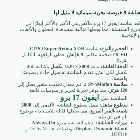
شاشة 6.9 بوصة: تجربة سينمائية لا مثيل لها
تُعد شاشة ايفون 17 برو ماكس هي الأكبر والأكثر إبهارًا في
تاريخ السلسلة، مما يجعلها مثالية لمشاهدة المحتوى والألعاب
والإنتاجية.
الحجم والنوع:
شاشة
LTPO Super Retina XDR
OLED
ضخمة مقاس
6.9 إنش
تغطي الواجهة بالكامل
تقريبًا.
الدقة الفائقة:
بدقة
2868 × 1320 بكسل
وكثافة 460
بكسل لكل إنش، تقدم الشاشة تفاصيل حادة ونصوصًا
واضحة.
سلاسة ProMotion:
تدعم معدل تحديث متغير يصل إلى
120 هرتز
، مما يوفر تجربة تمرير ورسوميات فائقة
ايفون 17 برو
السلاسة مثل
سطوع مذهل:
يصل سطوع الشاشة الأقصى إلى
3000
شمعة/المتر المربع
، مما يجعلها قابلة للاستخدام بوضوح
تام في أي بيئة.
ميزات الشاشة:
تدعم الشاشة ميزة
Always-On
Dynamic Island
،
Display
، وتقنيات Dolby Vision و
HDR10.