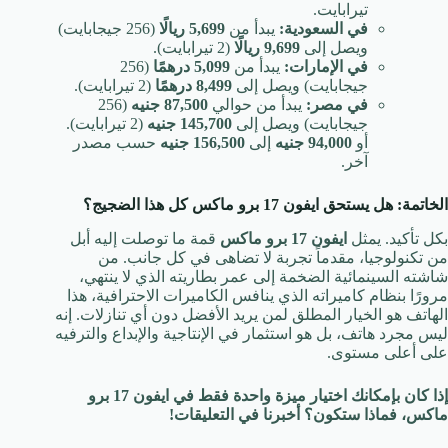
تيرابايت.
في السعودية:
يبدأ من
5,699 ريالًا
(256 جيجابايت)
ويصل إلى
9,699 ريالًا
(2 تيرابايت).
في الإمارات:
يبدأ من
5,099 درهمًا
(256
جيجابايت) ويصل إلى
8,499 درهمًا
(2 تيرابايت).
في مصر:
يبدأ من حوالي
87,500 جنيه
(256
جيجابايت) ويصل إلى
145,700 جنيه
(2 تيرابايت).
أو
94,000 جنيه
إلى
156,500 جنيه
حسب مصدر
آخر.
الخاتمة: هل يستحق ايفون 17 برو ماكس كل هذا الضجيج؟
بكل تأكيد. يمثل
ايفون 17 برو ماكس
قمة ما توصلت إليه أبل
من تكنولوجيا، مقدماً تجربة لا تضاهى في كل جانب. من
شاشته السينمائية الضخمة إلى عمر بطاريته الذي لا ينتهي،
مرورًا بنظام كاميراته الذي ينافس الكاميرات الاحترافية، هذا
الهاتف هو الخيار المطلق لمن يريد الأفضل دون أي تنازلات. إنه
ليس مجرد هاتف، بل هو استثمار في الإنتاجية والإبداع والترفيه
على أعلى مستوى.
إذا كان بإمكانك اختيار ميزة واحدة فقط في ايفون 17 برو
ماكس، فماذا ستكون؟ أخبرنا في التعليقات!