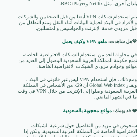
بلدان أخرى، مثل Netflix وBBC iPlayer.
يتم استخدام شبكات VPN أيضا من قبل الصحفيين والشركات
والأفراد في البلاد لحماية البيانات أثناء النقل ومنع التطفل من
قبل مزودي خدمة الإنترنت والجواسيس والمتسللين.
💙هل شاهدت:
ماهو VPN وكيف يعمل
في محاولة للحد من استخدام الشبكات الافتراضية الخاصة،
تمنع حكومة المملكة العربية السعودية الوصول إلى العديد من
مواقع وخوادم مزودي الشبكات الافتراضية الخاصة.
ومع ذلك ، فإن استخدام VPN ليس غير قانوني في البلاد ،
ويقدر Global Web Index أن 29٪ من الأشخاص في المملكة
العربية السعودية وصلوا إلى الإنترنت من خلال VPN في وقت
ما في الشهر الماضي.
❤️ قد يهمك:
مواقع محجوبة بالسعودية
سنخوض في مزيد من التفاصيل حول شرعية الشبكات
الافتراضية الخاصة في المملكة العربية السعودية، ولكن إذا