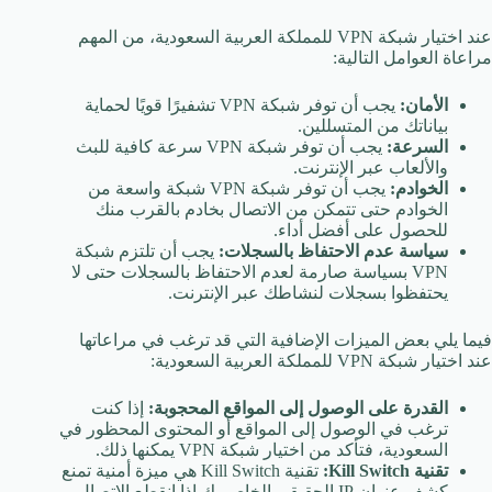
عند اختيار شبكة VPN للمملكة العربية السعودية، من المهم
مراعاة العوامل التالية:
الأمان:
يجب أن توفر شبكة VPN تشفيرًا قويًا لحماية
بياناتك من المتسللين.
السرعة:
يجب أن توفر شبكة VPN سرعة كافية للبث
والألعاب عبر الإنترنت.
الخوادم:
يجب أن توفر شبكة VPN شبكة واسعة من
الخوادم حتى تتمكن من الاتصال بخادم بالقرب منك
للحصول على أفضل أداء.
سياسة عدم الاحتفاظ بالسجلات:
يجب أن تلتزم شبكة
VPN بسياسة صارمة لعدم الاحتفاظ بالسجلات حتى لا
يحتفظوا بسجلات لنشاطك عبر الإنترنت.
فيما يلي بعض الميزات الإضافية التي قد ترغب في مراعاتها
عند اختيار شبكة VPN للمملكة العربية السعودية:
القدرة على الوصول إلى المواقع المحجوبة:
إذا كنت
ترغب في الوصول إلى المواقع أو المحتوى المحظور في
السعودية، فتأكد من اختيار شبكة VPN يمكنها ذلك.
تقنية Kill Switch:
تقنية Kill Switch هي ميزة أمنية تمنع
كشف عنوان IP الحقيقي الخاص بك إذا انقطع الاتصال