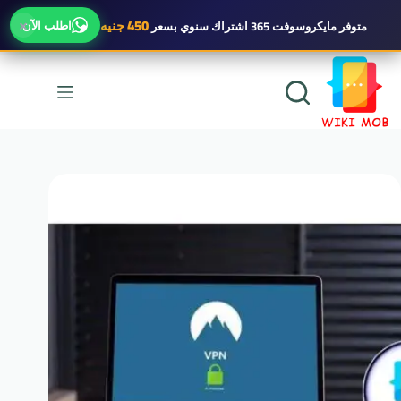
×
450 جنيه
اطلب الآن
متوفر
مايكروسوفت 365 اشتراك سنوي
بسعر
لتجاوز
لى
لمحتوى