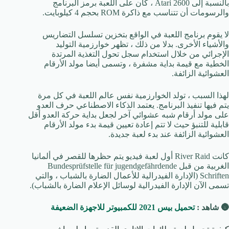
بالنسبة إلى Atari 2600 ، كان على اللعبة برمز البرنامج
والرسومات أن تتناسب مع ذاكرة ROM بحجم 4 كيلوبايت.
لا يقوم برنامج اللعبة في الواقع بتخزين تسلسل التضاريس
والأشياء الأخرى. بدلا من ذلك ، تظهر خوارزمية التوليد
الإجرائي من خلال استخدام سجل تحول التغذية المرتدة
الخطية مع قيمة بداية مشفرة ، وتسمى أيضا مولد الأرقام
العشوائية الزائفة.
لهذا السبب ، تولد الخوارزمية نفس عالم اللعبة في كل مرة
يتم فيها تنفيذ البرنامج. يعتمد الذكاء الاصطناعي حرف العدو
على مولد أرقام شبه عشوائي آخر لجعل بداية حركة العدو أقل
قابلية للتنبؤ حيث لا تتم إعادة تعيين قيمة بدء مولد الأرقام
العشوائية الزائفة عند بدء لعبة جديدة.
كانت River Raid أول لعبة فيديو يتم حظرها للقصر في ألمانيا
الغربية من قبل Bundesprüfstelle für jugendgefährdende
Schriften (الإدارة الفيدرالية للأعمال الضارة بالشباب ، والتي
تسمى الآن الإدارة الفيدرالية لوسائل الإعلام الضارة بالشباب).
🌚 شاهد :
تحميل بيس 2021 للكمبيوتر للاجهزة الضعيفة