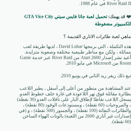
River Raid II في عام 1988.
❤️ قد يهمك:
تحميل لعبة جاتا فايس سيتي GTA Vice City
للكمبيوتر مضغوطة
ماهي لعبة طائرات الاتاري القديمة ؟
هذه التكملة ، التي برمجها David Lubar ، لديها طريقة لعب
مماثلة ، ولكن مع مناظر طبيعية مختلفة وصعوبة متزايدة.
أعيد نشر إصدار Atari 2600 من River Raid عبر خدمة Game
Room من Microsoft في مايو 2010.
تبع ذلك ريفر ريد الثاني في يونيو 2010.
عند المشاهدة من منظور من أعلى إلى أسفل ، يطير اللاعب
بطائرة مقاتلة فوق نهر اللاعودة في غارة خلف خطوط العدو.
يسجل اللاعب نقاطا لإطلاق النار على ناقلات العدو (30 نقطة)
، والمروحيات (60 نقطة) ، ومستودعات الوقود (80 نقطة) ،
والطائرات النفاثة (100 نقطة) ، والجسور (500 نقطة) ، و (في
إصدارات غير أتاري 2600 من اللعبة) بالونات الهواء الساخن
(60 نقطة).