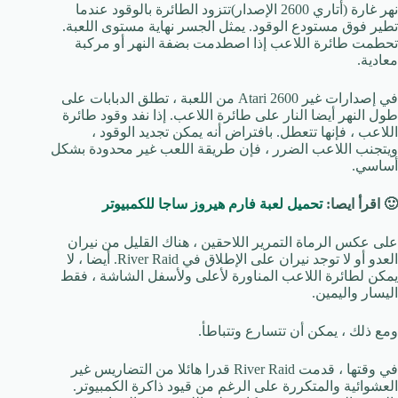
نهر غارة (أتاري 2600 الإصدار)تتزود الطائرة بالوقود عندما
تطير فوق مستودع الوقود. يمثل الجسر نهاية مستوى اللعبة.
تحطمت طائرة اللاعب إذا اصطدمت بضفة النهر أو مركبة
معادية.
في إصدارات غير Atari 2600 من اللعبة ، تطلق الدبابات على
طول النهر أيضا النار على طائرة اللاعب. إذا نفد وقود طائرة
اللاعب ، فإنها تتعطل. بافتراض أنه يمكن تجديد الوقود ،
ويتجنب اللاعب الضرر ، فإن طريقة اللعب غير محدودة بشكل
أساسي.
🙂 اقرأ ايصا:
تحميل لعبة فارم هيروز ساجا للكمبيوتر
على عكس الرماة التمرير اللاحقين ، هناك القليل من نيران
العدو أو لا توجد نيران على الإطلاق في River Raid. أيضا ، لا
يمكن لطائرة اللاعب المناورة لأعلى ولأسفل الشاشة ، فقط
اليسار واليمين.
ومع ذلك ، يمكن أن تتسارع وتتباطأ.
في وقتها ، قدمت River Raid قدرا هائلا من التضاريس غير
العشوائية والمتكررة على الرغم من قيود ذاكرة الكمبيوتر.