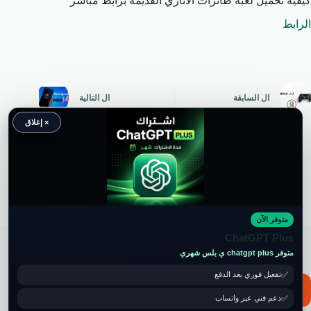
كيفية تحميل لعبة طائرات الاتاري القديمة برابط مباشر
الرابط
ال
السابقة
ال
التالية
× إغلاق
متوفر الآن
حقوق النشر محفوظة لموقع ويكي موب
ChatGPT Plus
متوفر chatgpt plus ي بلس شهري
تفعيل فوري بعد الدفع
📧 for ads and guest post: wikimob2030@gmail.com
دعم فني عبر واتساب