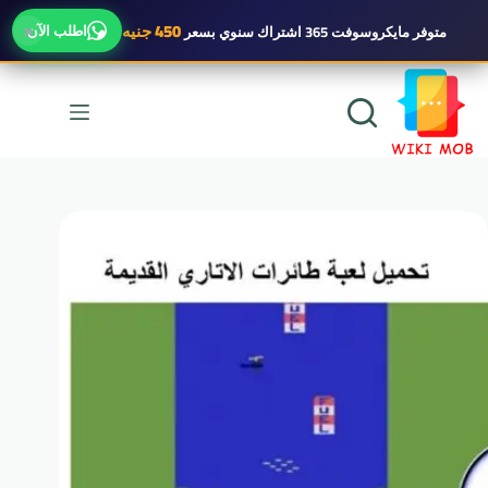
×
450 جنيه
اطلب الآن
متوفر
مايكروسوفت 365 اشتراك سنوي
بسعر
لتجاوز
لى
لمحتوى