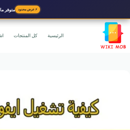
متوفر
مايك
⚡ عرض محدود
لتجاوز
لى
لمحتوى
الرئيسية
كل المنتجات
اش