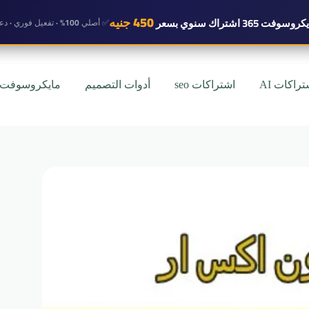
450 جنيه
روسوفت 365 اشتراك سنوي
بسعر
✅ أصلي 100% · تفعيل فوري · دعم واتساب
تراكات AI
اشتراكات seo
أدوات التصميم
مايكروسوفت