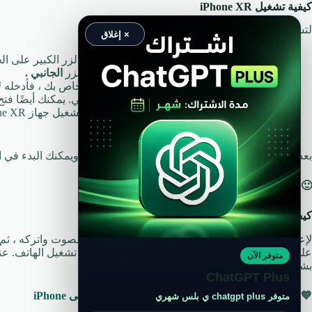
كيفية تشغيل
iPhone XR
لتشغيل iPhone XR ، اتبع الخطوات التالية:
× إغلاق
اضغط مع الاستمرار على الزر
الجانبي
(هذا هو الزر الكبير على الجانب 
عندما يظهر شعار Apple على الشاشة ، اترك الزر
الجانبي .
إذا قمت بتعيين رمز مرور على جه
فسنشرح لك سبب وجوب ذلك في القسم التالي. يمكنك أيضًا فتح القفل 
اتبع إرشادات إعداد iPhone هذه أولاً.
بعد فتح القفل ، ستكون على شاشة iPhone الرئيسية ويمكنك البدء في استخدام الهاتف.
🙂
اقرأ ايضا:
إغلاق الايفون بدون لمس
كيف أقوم بإعادة ضبط جهاز
iPhone XR؟
لإعادة ضبط جهاز iPhone XR ، اضغط على زر رفع ا
متوفر الآن
بشكل طبيعي.
ChatGPT Plus
💙
هذا سوف يهمك ايضا:
كيفية حذف حساب POF على iPhone
متوفر chatgpt plus ي بلس شهري