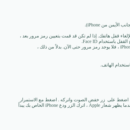
الأيمن من iPhone).
از iPhone الخاص بك ، فأدخله لإلغاء قفل هاتفك. إذا لم تكن قد قمت بتعيين رمز مرور بعد ،
باستخدام Face ID.
إذا كانت هذه هي المرة الأولى التي تقوم فيها بتشغيل جهاز iPhone XR ، فلا يوجد رمز مرور حتى الآن. بدلاً من ذلك ،
لصوت واتركه ، ثم اضغط على زر خفض الصوت واتركه . اضغط مع الاستمرار
على زر السكون / الاستيقاظ (الجانبي) حتى يتم إعادة تشغيل الهاتف. عندما يظهر شعار Apple ، اترك الزر ودع iPhone الخاص بك يبدأ