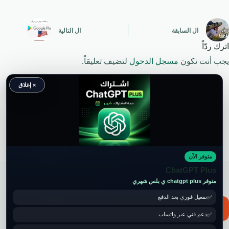
ال
السابقة
ال
التالية
اترك ردّاً
يجب أنت تكون
مسجل الدخول
لتضيف تعليقاً.
× إغلاق
متوفر الآن
حقوق النشر محفوظة لموقع ويكي موب
ChatGPT Plus
متوفر chatgpt plus ي بلس شهري
تفعيل فوري بعد الدفع
📧 for ads and guest post: wikimob2030@gmail.com
دعم فني عبر واتساب