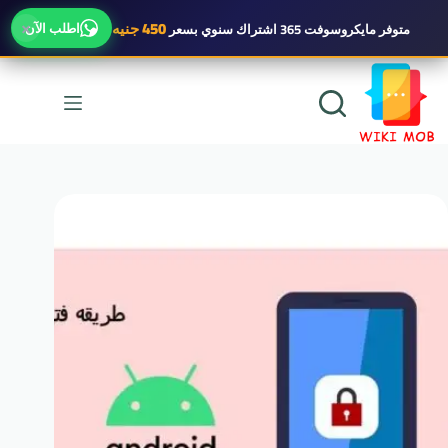
×
450 جنيه
اطلب الآن
متوفر
مايكروسوفت 365 اشتراك سنوي
بسعر
لتجاوز
لى
لمحتوى