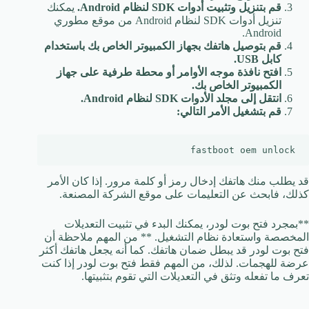
قم بتنزيل وتثبيت أدوات SDK لنظام Android.
يمكنك
تنزيل أدوات SDK لنظام Android من موقع مطوري
Android.
قم بتوصيل هاتفك بجهاز الكمبيوتر الخاص بك باستخدام
كابل USB.
افتح نافذة موجه الأوامر أو محطة طرفية على جهاز
الكمبيوتر الخاص بك.
انتقل إلى مجلد الأدوات SDK لنظام Android.
قم بتشغيل الأمر التالي:
fastboot oem unlock

قد يطلب منك هاتفك إدخال رمز أو كلمة مرور. إذا كان الأمر
كذلك، فابحث عن التعليمات على موقع الشركة المصنعة.
**بمجرد فتح بوت لودر، يمكنك البدء في تثبيت التعديلات
المخصصة واستعادة نظام التشغيل. ** من المهم ملاحظة أن
فتح بوت لودر قد يبطل ضمان هاتفك. كما أنه يجعل هاتفك أكثر
عرضة للهجمات. لذلك، من المهم فقط فتح بوت لودر إذا كنت
تعرف ما تفعله وتثق في التعديلات التي تقوم بتثبيتها.