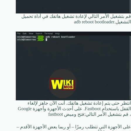
قم بتشغيل الأمر التالي لإعادة تشغيل هاتفك في أداة تحميل
التشغيل.adb reboot bootloader
انتظر حتى يتم إعادة تشغيل هاتفك. أنت الآن جاهز لإلغاء
القفل باستخدام Fastboot. على أحدث الأجهزة وأجهزة Google
، قم بتشغيل الأمر التالي:فتح وميض fastboot
على الأجهزة التي تتطلب رمزًا – أو ربما بعض الأجهزة الأقدم –