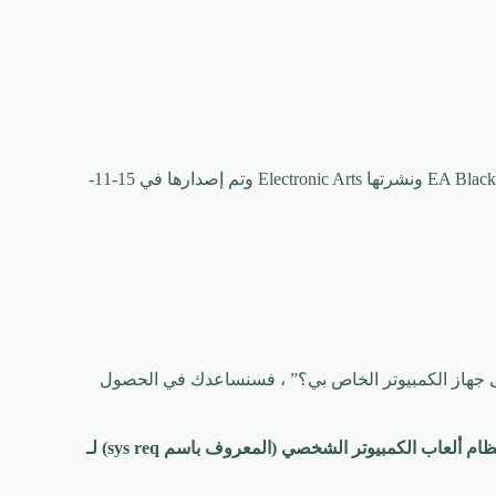
Need For Speed ​​Most Wanted هي لعبة فيديو تم تطويرها بواسطة EA Black Box ونشرتها Electronic Arts وتم إصدارها في 15-11-
تتساءل “هل يمكنني تشغيل Need For Speed ​​Most Wanted على جهاز الكمبيوتر الخاص بي؟” ، فسنساعدك في الحصول
متطلبات نظام ألعاب الكمبيوتر الشخصي (المعروف باسم sys req) لـ