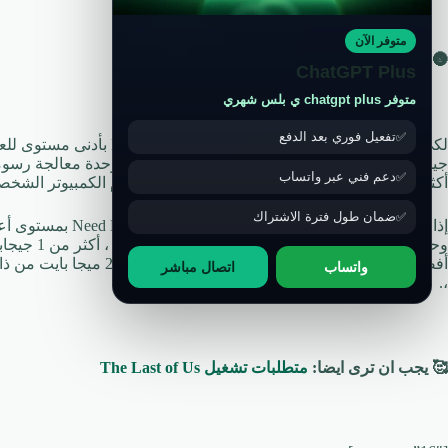
متوفر الآن
🌚 هل شاهدت:
متطلبات تشغيل far cry 6
ChatGPT Plus
متوفر chatgpt plus ي بلس شهري
تفعيل فوري بعد الدفع
دعم فني عبر واتساب
أكثر ويلزم وجود إحدى هذه الشرائح ، بينما يعمل نظام الكمبيوتر الشخصي على نظام ال
ضمان طول فترة الاشتراك
إذا كنت تريد حقًا ال
وحدة معالجة
واتساب
اتصال مباشر
،.
🥰 يجب ان ترى ايضا:
متطلبات تشغيل The Last of Us