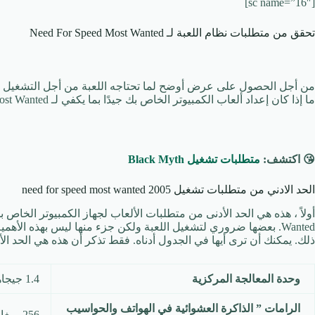
[sc name=”16″]
تحقق من متطلبات نظام اللعبة لـ Need For Speed ​​Most Wanted
من أجل الحصول على عرض أوضح لما تحتاجه اللعبة من أجل التشغيل ، أ
ما إذا كان إعداد ألعاب الكمبيوتر الخاص بك جيدًا بما يكفي لـ Need For Speed ​​Most Wanted.
😘 اكتشف:
متطلبات تشغيل Black Myth
الحد الادني من متطلبات تشغيل need for speed most wanted 2005
Wanted. بعضها ضروري لتشغيل اللعبة ولكن جزء منها ليس بهذه الأ
ذلك. يمكنك أن ترى أيها في الجدول أدناه. فقط تذكر أن هذه هي الحد الأدنى من المواصفات ل
وحدة المعالجة المركزية
1.4 جيجاهرتز أو أسرع
الرامات ” الذاكرة العشوائية في الهواتف والحواسيب
256 ميغا أو أكثر