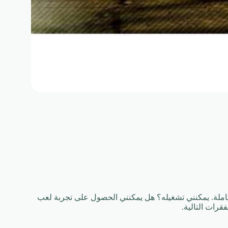
Need For Speed ​​Most  – المواصفات الكاملة. يمكنني تشغيله؟ هل يمكنني الحصول على تجربة لعب
رات التالية.