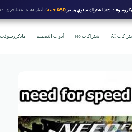
450 جنيه
روسوفت 365 اشتراك سنوي
بسعر
✅ أصلي 100% · تفعيل فوري · دعم واتساب
تراكات AI
اشتراكات seo
أدوات التصميم
مايكروسوفت