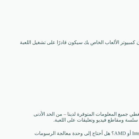
ن كمبيوتر الألعاب الخاص بك سيكون قادرًا على تشغيل اللعبة
Need For Speed. في هذه الصفحة سنغطي جميع المعلومات المتوفرة لدينا – من الحد الأدنى
سلسة ومقاطع فيديو وتعليقات على اللعبة.
هل ستعمل Need For Speed ​​Most Wanted على وحدة معالجة مركزية Intel أو AMD؟ هل أحتاج إلى وحدة معالجة الرسومات