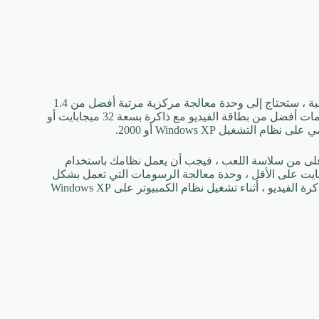
لكي تتمكن من تشغيل Need For Speed ​​Most Wanted بأدنى مستوى للعبة ، ستحتاج إلى وحدة معالجة مركزية مرتبة أفضل من 1.4
جيجاهرتز أو أسرع ، أكثر من 256 ميجابايت أو أكثر ، وحدة معالجة رسومات أفضل من بطاقة الفيديو مع ذاكرة بسعة 32 ميجابايت أو
تشغيل Windows XP أو 2000.
استمتاع بـ Need For Speed ​​Most Wanted بمستوى أعلى من سلاسة اللعب ، فيجب أن يعمل نظامك باستخدام
 مركزية لا تقل عن 3 جيجاهرتز أو أسرع ، أكثر من 1 جيجابايت على الأقل ، وحدة معالجة الرسومات التي تعمل بشكل
أفضل من Atleast NVidia 5900 أو ATi 9800 بسعة 256 ميجا بايت من ذاكرة الفيديو ، أثناء تشغيل نظام الكمبيوتر على Windows XP