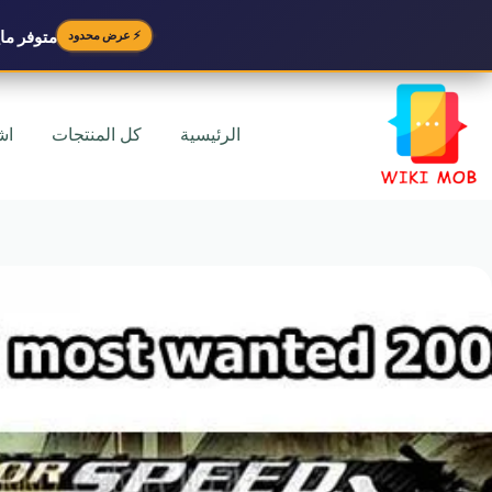
متوفر
مايك
⚡ عرض محدود
لتجاوز
لى
لمحتوى
الرئيسية
كل المنتجات
اش