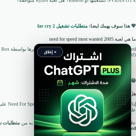
NVIDIA GTX لتشغيلها أو Radeon؟ هل لعبة Ryzen متوافقة؟
💙 هذا سوف يهمك ايضا:
متطلبات تشغيل far cry 2
ما هي لعبة need for speed most wanted 2005
× إغلاق
2005 وهي تندرج تحت فئات الأنواع التالية:
😁 اقرأ ايضا:
متطلبات تشغيل Far Cry New Dawn
هل يمكنني تشغيل Need For Speed ​​Most Wanted؟
إذا كنت 
على الإجابة.
علاوة على ذلك ، سنشرح ما هو الحد الأدنى والموصى به من
Need For Speed ​​Most Wanted