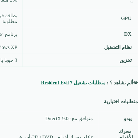
“
GPU
مطلوبة
DX
برنامج DirectX 9.0c
نظام التشغيل
Windows XP أ
تخزين
3 جيجا بايت أو أكثر من المساحة الخالية
💋ألم تشاهد ؟ :
متطلبات تشغيل Resident Evil 7
متطلبات اختيارية
يبدو
متوافق مع DirectX 9.0c
محرك
الأقراص
8x أو محرك أقراص CD / DVD أسرع