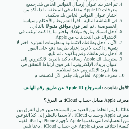
ثم اختر بلد عنوان إرسال الفواتير الخاص بك. جميع
معرفات Apple ID مقفلة في المنطقة ، لذا تأكد من
اختيار عنوان الفواتير الخاص بك بحكمة.
في الشاشة التالية ، اقرأ الشروط والأحكام وسياسة
الخصوصية ، ثم انقر فوق
موافق
متبوعًا
بالتالي .
أدخل اسمك وتاريخ ميلادك واختر ما إذا كنت ترغب في
الاشتراك في التحديثات من Apple.
الآن ، أدخل بطاقتك الائتمانية ومعلومات الفوترة. اختر
لا
شيء
إذا كنت لا تريد إعداد طريقة دفع على الفور.
أدخل رقم هاتفك وقم بتأكيده ، ثم تابع.
سترسل لك Apple رسالة تأكيد بالبريد الإلكتروني إلى
عنوان بريدك الإلكتروني. انقر فوق ارتباط التحقق في
هذا البريد الإلكتروني عند استلامه.
معرف Apple الخاص بك جاهز الآن للاستخدام.
💙هل شاهدت:
استرجاع Apple ID عن طريق رقم الهاتف
معرف Apple مقابل حساب iCloud: ما الفرق؟
غالبًا ما يتم الخلط بين العديد من المستخدمين حول الفرق بين
معرف Apple وحساب iCloud ، لا سيما بالنظر إلى كلا النوعين
من الحسابات التي تقدمها Apple لأجهزة iPhone و iPad. لفهم
كيفية اختلاف معرف Apple عن حساب iCloud ، دعنا نلقي