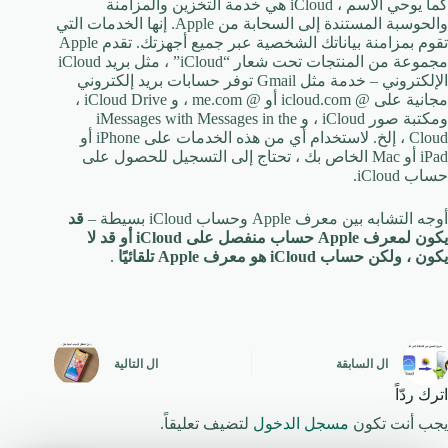
كما يوحي الاسم ، iCloud هي خدمة التخزين والمزامنة
والحوسبة المستندة إلى السحابة من Apple. إنها الخدمات التي
تقوم بمزامنة بياناتك الشخصية عبر جميع أجهزتك. تقدم Apple
مجموعة من المنتجات تحت شعار “iCloud” ، مثل بريد iCloud
الإلكتروني – خدمة مثل Gmail توفر حسابات بريد إلكتروني
مجانية على @ icloud.com أو @ me.com ، و iCloud Drive ،
ومكتبة صور iCloud ، و iMessages with Messages in the
Cloud ، إلخ. لاستخدام أي من هذه الخدمات على iPhone أو
iPad أو Mac الخاص بك ، تحتاج إلى التسجيل للحصول على
حساب iCloud.
أوجه التشابه بين معرف Apple وحساب iCloud بسيطة –
قد
يكون لمعرف Apple حساب منفصل على iCloud أو قد لا
يكون ، ولكن حساب iCloud هو معرف Apple تلقائيًا
.
ال
السابقة
ال
التالية
اترك ردّاً
يجب أنت تكون
مسجل الدخول
لتضيف تعليقاً.