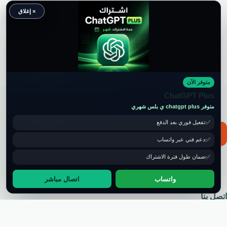
× إغلاق
متوفر الآن
حقوق النشر محفوظة لموقع ويكي موب
ChatGPT Plus
متوفر chatgpt plus ي بلس شهري
تفعيل فوري بعد الدفع
📧 for ads and guest post: wikimob2030@gmail.com
دعم فني عبر واتساب
ضمان طول فترة الاشتراك
واتساب
اتصال مباشر
اتصل بنا
سياسة الخصوصية