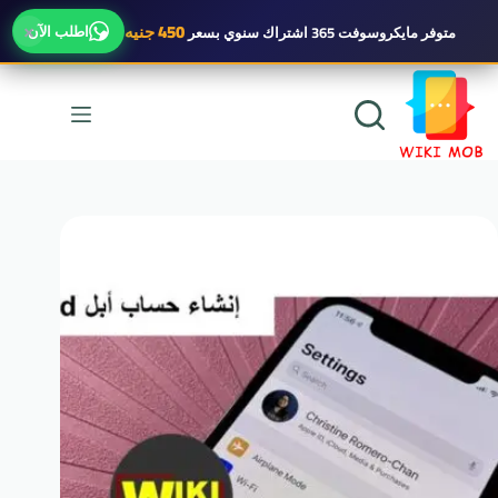
×
450 جنيه
اطلب الآن
متوفر
مايكروسوفت 365 اشتراك سنوي
بسعر
لتجاوز
لى
لمحتوى