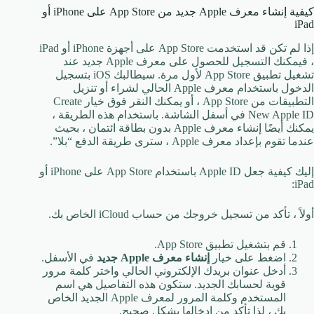
كيفية إنشاء معرف Apple جديد من App Store على iPhone أو
iPad
إذا لم تكن قد استخدمت App Store على أجهزة iPhone أو iPad
، فيمكنك التسجيل للحصول على معرف Apple جديد عند
تشغيل تطبيق App Store لأول مرة. سيطالبك iOS بتسجيل
الدخول باستخدام معرف Apple الحالي لشراء أو تنزيل
التطبيقات من App Store ، أو يمكنك النقر فوق خيار Create
New Apple ID في أسفل الشاشة. باستخدام هذه الطريقة ،
يمكنك أيضًا إنشاء معرف Apple بدون بطاقة ائتمان ، بحيث
عندما تقوم بإعداد معرف Apple ، سترى طريقة الدفع “بلا”.
إليك كيفية جعل Apple ID باستخدام App Store على iPhone أو
iPad:
أولاً ، تأكد من تسجيل خروجك من حساب iCloud الخاص بك.
قم بتشغيل تطبيق App Store.
اضغط على خيار
إنشاء معرف Apple جديد
في الأسفل.
أدخل عنوان بريدك الإلكتروني الحالي واختر كلمة مرور
قوية لحسابك الجديد. ستكون هذه التفاصيل هي اسم
المستخدم وكلمة المرور لمعرف Apple الجديد الخاص
بك ، لذا تأكد من إدخالها بشكل صحيح.