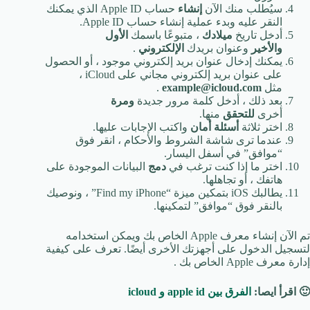
سيُطلب منك الآن
إنشاء
حساب Apple ID الذي يمكنك
النقر عليه وبدء عملية إنشاء حساب Apple ID.
أدخل تاريخ
ميلادك
، متبوعًا باسمك
الأول
والأخير
وعنوان بريدك
الإلكتروني
.
يمكنك إدخال عنوان بريد إلكتروني موجود ، أو الحصول
على عنوان بريد إلكتروني مجاني على iCloud ،
مثل
example@icloud.com
.
بعد ذلك ، أدخل كلمة مرور جديدة
ومرة
​​
أخرى
للتحقق
منها.
اختر ثلاثة
أسئلة أمان
واكتب الإجابات عليها.
عندما ترى شاشة الشروط والأحكام ، انقر فوق
“موافق” في أسفل اليسار.
اختر ما إذا كنت ترغب في
دمج
البيانات الموجودة على
هاتفك ، أو تجاهلها.
يطالبك iOS بتمكين ميزة “Find my iPhone” ، ونوصيك
بالنقر فوق “موافق” لتمكينها.
تم الآن إنشاء معرف Apple الخاص بك ويمكن استخدامه
لتسجيل الدخول على أجهزتك الأخرى أيضًا. تعرف على كيفية
إدارة معرف Apple الخاص بك .
🙂 اقرأ ايصا:
الفرق بين apple id و icloud