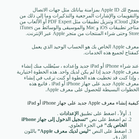
يسمح لك Apple ID بمزامنة بياناتك مثل جهات الاتصال
والتقويمات والإشارات المرجعية والتذكيرات وما إلى ذلك من
خلال iCloud وتنزيل تطبيقات مثل PDF Expert أو الألعاب من
متاجر تطبيقات iOS و Mac والموسيقى والوسائط من iTunes
Store وحتى شراء المنتجات من متجر Apple عبر الإنترنت.
معرف Apple الخاص بك هو الحساب الوحيد الذي يعمل
كمفتاح لجميع هذه الخدمات.
عند شراء iPhone أو iPad جديد وإعداده ، سيُطلب منك إنشاء
معرف Apple جديد إذا لم يكن لديك واحد. هذه الخطوة اختيارية
، وإذا كنت قد تخطيت هذه الخطوة أو كنت ترغب في إنشاء
معرف Apple جديد على جهاز iPhone أو iPad ، فاتبع هذه
الخطوات البسيطة للحصول على معرف Apple.
كيفية إنشاء معرف Apple جديد على جهاز iPhone أو iPad
أولاً ، اضغط على تطبيق
الإعدادات
.
ثم اضغط على نص
“تسجيل الدخول إلى جهاز iPhone
الخاص بك”
في الجزء العلوي.
اضغط على النص
“ليس لديك معرف Apple”
باللون
الأزرق.