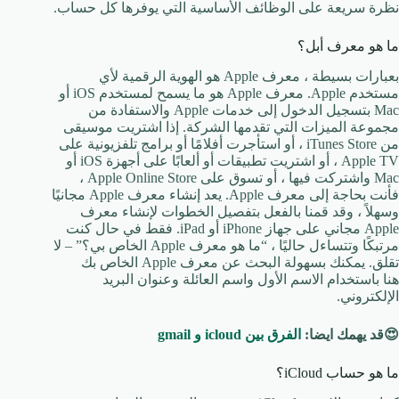
نظرة سريعة على الوظائف الأساسية التي يوفرها كل حساب.
ما هو معرف أبل؟
بعبارات بسيطة ، معرف Apple هو الهوية الرقمية لأي
مستخدم Apple. معرف Apple هو ما يسمح لمستخدم iOS أو
Mac بتسجيل الدخول إلى خدمات Apple والاستفادة من
مجموعة الميزات التي تقدمها الشركة. إذا اشتريت موسيقى
من iTunes Store ، أو استأجرت أفلامًا أو برامج تلفزيونية على
Apple TV ، أو اشتريت تطبيقات أو ألعابًا على أجهزة iOS أو
Mac واشتركت فيها ، أو تسوق على Apple Online Store ،
فأنت بحاجة إلى معرف Apple. يعد إنشاء معرف Apple مجانيًا
وسهلاً ، وقد قمنا بالفعل بتفصيل الخطوات لإنشاء معرف
Apple مجاني على جهاز iPhone أو iPad. فقط في حال كنت
مرتبكًا وتتساءل حاليًا ، “ما هو معرف Apple الخاص بي؟” – لا
تقلق. يمكنك بسهولة البحث عن معرف Apple الخاص بك
هنا باستخدام الاسم الأول واسم العائلة وعنوان البريد
الإلكتروني.
😍قد يهمك ايضا:
الفرق بين icloud و gmail
ما هو حساب iCloud؟