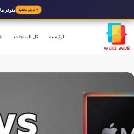
متوفر
مايك
⚡ عرض محدود
لتجاوز
لى
لمحتوى
الرئيسية
كل المنتجات
اش