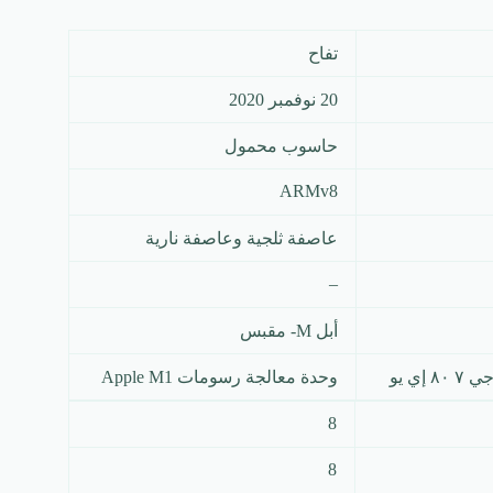
تفاح
20 نوفمبر 2020
حاسوب محمول
ARMv8
عاصفة ثلجية وعاصفة نارية
–
أبل M- مقبس
ي يو
وحدة معالجة رسومات Apple M1
8
8