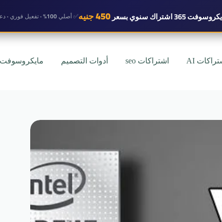
450 جنيه
روسوفت 365 اشتراك سنوي
بسعر
✅ أصلي 100% · تفعيل فوري · دعم واتساب
تراكات AI
اشتراكات seo
أدوات التصميم
مايكروسوفت