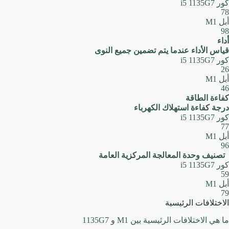
كور i5 1135G7
78
أبل M1
98
أداء
قياس الأداء عندما يتم تضمين جميع النوى
كور i5 1135G7
26
أبل M1
46
كفاءة الطاقة
درجة كفاءة استهلاك الكهرباء
كور i5 1135G7
77
أبل M1
96
تصنيف وحدة المعالجة المركزية العامة
كور i5 1135G7
59
أبل M1
79
الاختلافات الرئيسية
ما هي الاختلافات الرئيسية بين M1 و 1135G7