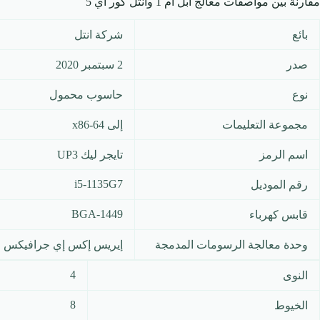
مقارنة بين مواصفات معالج ابل ام 1 وانتل كور اي 5
بائع
شركة انتل
صدر
2 سبتمبر 2020
نوع
حاسوب محمول
مجموعة التعليمات
إلى x86-64
اسم الرمز
تايجر ليك UP3
i5-1135G7
رقم الموديل
BGA-1449
قابس كهرباء
وحدة معالجة الرسومات المدمجة
إيريس إكس إي جرافيكس جي ٧ ٨٠ إ
4
النوى
8
الخيوط