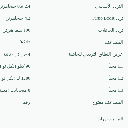
التردد الأساسي
0.9-2.4 جيجاهرتز
تردد Turbo Boost
4.2 جيجاهرتز
تردد الحافلات
100 ميغا هيرتز
9-24x
المضاعف
عرض النطاق الترددي للحافلة
4 جي تي / ثانية
L1 مخبأ
96 كيلو (لكل نواة)
L2 مخبأ
1280 ك (لكل نواة)
L3 مخبأ
8 ميجابايت (مشتركة)
المضاعف مفتوح
رقم
–
الترانزستورات