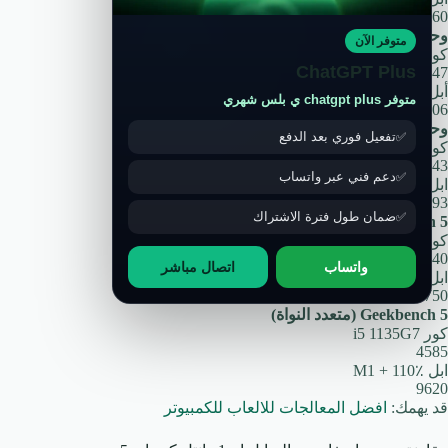
7760
وحدة المعالجة المركزية Passmark (أحادية النواة)
متوفر الآن
كور i5 1135G7
ChatGPT Plus
2747
أبل M1
+ 39٪
متوفر chatgpt plus ي بلس شهري
3806
وحدة المعالجة المركزية Passmark (متعددة النواة)
تفعيل فوري بعد الدفع
كور i5 1135G7
10243
دعم فني عبر واتساب
ابل M1
+ 48٪
15193
ضمان طول فترة الاشتراك
Geekbench 5 (أحادي النواة)
كور i5 1135G7
1340
واتساب
اتصال مباشر
ابل M1
+ 31٪
1750
Geekbench 5 (متعدد النواة)
كور i5 1135G7
4585
ابل M1
+ 110٪
9620
قد يهمك:
افضل المعالجات للالعاب للكمبيوتر