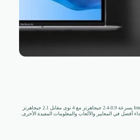
قمنا بمقارنة وحدتي CPU للكمبيوتر المحمول: معالج Intel Core i5 1135G7 بسرعة 0.9-2.4 جيجاهرتز مع 4 نوى مقابل 2.1 جيجاهرتز