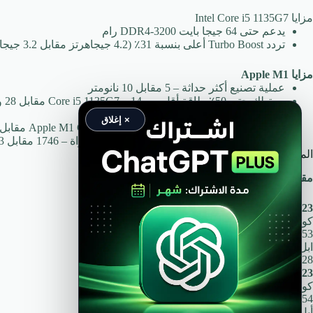
مزايا Intel Core i5 1135G7
يدعم حتى 64 جيجا بايت DDR4-3200 رام
تردد Turbo Boost أعلى بنسبة 31٪ (4.2 جيجاهرتز مقابل 3.2 جيجاهرتز)
مزايا Apple M1
عملية تصنيع أكثر حداثة – 5 مقابل 10 نانومتر
يستهلك حتى 50٪ طاقة أقل من Core i5 1135G7 – 14 مقابل 28 وات
لديه 4 نوى فيزيائية أكثر
× إغلاق
بطاقة رسومات مدمجة أكثر قوة من Apple M1 GPU: 2.6 مقابل 1.41 TFLOPS
31٪ أسرع في اختبار Geekbench v5 أحادي النواة – 1746 مقابل 1333 نقطة
المعايير
مقارنة أداء وحدات المعالجة المركزية في المعايير
Cinebench R23 (أحادي النواة)
كور i5 1135G7
1353
ابل M1
+ 13٪
1528
Cinebench R23 (متعدد النواة)
كور i5 1135G7
5054
أبل M1
+ 54٪