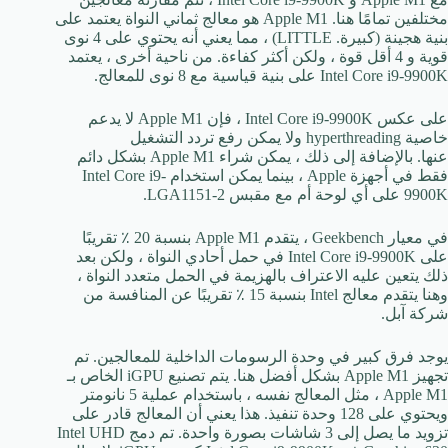
مختلفين تمامًا هنا. Apple M1 هو معالج ثماني النواة يعتمد على
بنية هجينة (كبيرة. LITTLE) ، مما يعني أنه يحتوي على 4 نوى
قوية و 4 أقل قوة ، ولكن أكثر كفاءة. من ناحية أخرى ، يعتمد
Intel Core i9-9900K على بنية قياسية مع 8 نوى للمعالج.
على عكس Intel Core i9-9900K ، فإن Apple M1 لا يدعم
خاصية hyperthreading ولا يمكن رفع تردد التشغيل
عنها. بالإضافة إلى ذلك ، يمكن شراء Apple M1 بشكل دائم
فقط في أجهزة Apple ، بينما يمكن استخدام Intel Core i9-
9900K على أي لوحة أم مع مقبس LGA1151-2.
في معيار Geekbench ، يتقدم Apple M1 بنسبة 20 ٪ تقريبًا
على Intel Core i9-9900K في حمل أحادي النواة ، ولكن بعد
ذلك يتعين عليه الاعتراف بالهزيمة في الحمل متعدد النواة ،
وهنا يتقدم معالج Intel بنسبة 15 ٪ تقريبًا عن المنافسة من
شركة آبل.
يوجد فرق كبير في وحدة الرسومات الداخلية للمعالجين. تم
تجهيز Apple M1 بشكل أفضل هنا. يتم تصنيع iGPU الخاص بـ
Apple M1 ، مثل المعالج نفسه ، باستخدام عملية 5 نانومتر
ويحتوي على 128 وحدة تنفيذ. هذا يعني أن المعالج قادر على
تزويد ما يصل إلى 3 شاشات بصورة واحدة. تم دمج Intel UHD