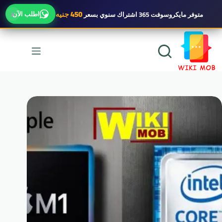
×
450 جنيه
اطلب الآن
متوفر
مايكروسوفت 365 اشتراك سنوي
بسعر
لتجاوز
لى
لمحتوى