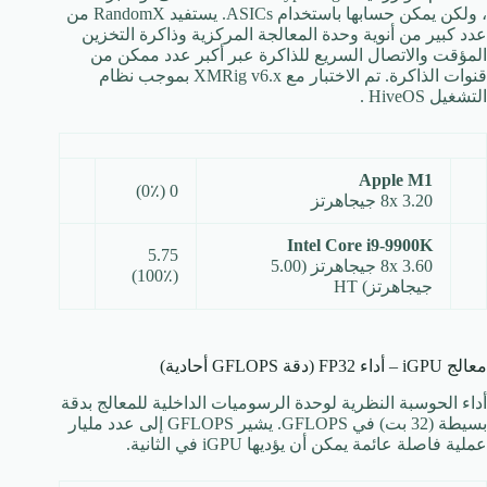
، ولكن يمكن حسابها باستخدام ASICs. يستفيد RandomX من
عدد كبير من أنوية وحدة المعالجة المركزية وذاكرة التخزين
المؤقت والاتصال السريع للذاكرة عبر أكبر عدد ممكن من
قنوات الذاكرة. تم الاختبار مع XMRig v6.x بموجب نظام
التشغيل HiveOS .
Apple M1
0 (0٪)
8x 3.20 جيجاهرتز
Intel Core i9-9900K
5.75
8x 3.60 جيجاهرتز (5.00
(100٪)
جيجاهرتز) HT
معالج iGPU – أداء FP32 (دقة GFLOPS أحادية)
أداء الحوسبة النظرية لوحدة الرسوميات الداخلية للمعالج بدقة
بسيطة (32 بت) في GFLOPS. يشير GFLOPS إلى عدد مليار
عملية فاصلة عائمة يمكن أن يؤديها iGPU في الثانية.