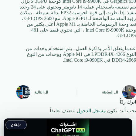
Graphics 630 في Intel Core i9-9900K كوحدة iGPU. لا يزال
يتم تصنيعه باستخدام عملية 14 نانومتر ويحتوي على 24 وحدة
تنفيذ. إذا نظرت إلى قوة الحوسبة FP32 بدقة بسيطة ، يمكنك
رؤية المقدمة الواضحة لـ Apple iGPU. مع 2600 GFLOPS ،
تعد وحدة الرسومات الخاصة بـ Apple M1 أعلى بكثير من
وحدة Intel Core i9-9900K ، التي تحتوي فقط على 461
GFLOPS.
عندما يتعلق الأمر بذاكرة العمل ، يتم استخدام وحدات من
النوع LPDDR4X-4266 في Apple M1 ووحدات من النوع
DDR4-2666 في Intel Core i9-9900K.
ال
السابقة
ال
التالية
اترك ردّاً
يجب أنت تكون
مسجل الدخول
لتضيف تعليقاً.
× إغلاق