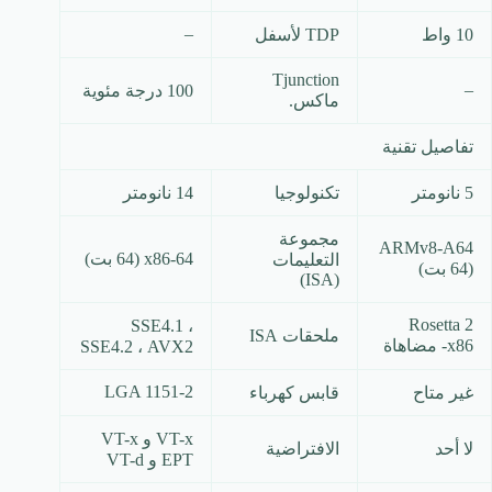
–
10 واط
TDP لأسفل
Tjunction
–
100 درجة مئوية
ماكس.
تفاصيل تقنية
5 نانومتر
تكنولوجيا
14 نانومتر
مجموعة
ARMv8-A64
x86-64 (64 بت)
التعليمات
(64 بت)
(ISA)
Rosetta 2
SSE4.1 ،
ملحقات ISA
x86- مضاهاة
SSE4.2 ، AVX2
LGA 1151-2
غير متاح
قابس كهرباء
VT-x و VT-x
لا أحد
الافتراضية
EPT و VT-d