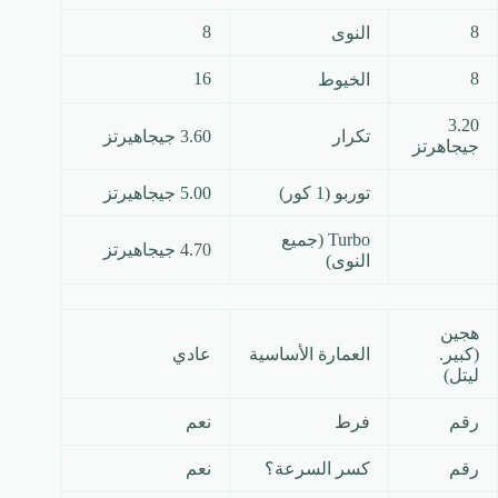
8
8
النوى
16
8
الخيوط
3.20
تكرار
3.60 جيجاهيرتز
جيجاهرتز
توربو (1 كور)
5.00 جيجاهيرتز
Turbo (جميع
4.70 جيجاهيرتز
النوى)
هجين
(كبير.
العمارة الأساسية
عادي
ليتل)
رقم
فرط
نعم
رقم
كسر السرعة؟
نعم