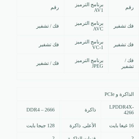
برنامج الترميز
رقم
رقم
AV1
برنامج الترميز
فك تشفير
فك / تشفير
AVC
برنامج الترميز
فك تشفير
فك تشفير
VC-1
فك /
برنامج الترميز
فك / تشفير
JPEG
تشفير
الذاكرة و PCIe
LPDDR4X-
ذاكرة
DDR4 – 2666
4266
16 غيغا بايت
الأعلى. ذاكرة
128 جيجا بايت
2
2
قنوات الذاكرة