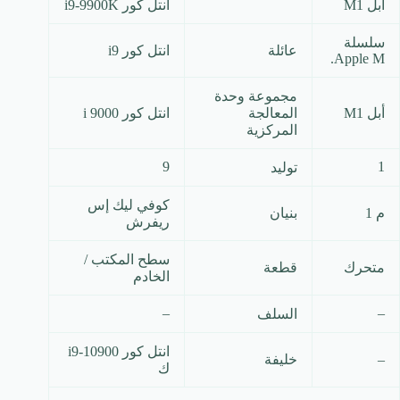
أبل M1
انتل كور i9-9900K
سلسلة
عائلة
انتل كور i9
Apple M.
مجموعة وحدة
أبل M1
المعالجة
انتل كور i 9000
المركزية
9
1
توليد
كوفي ليك إس
م 1
بنيان
ريفرش
سطح المكتب /
متحرك
قطعة
الخادم
–
–
السلف
انتل كور i9-10900
–
خليفة
ك